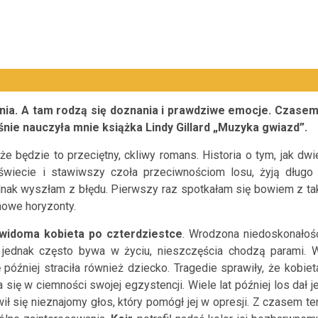
źnia. A tam rodzą się doznania i prawdziwe emocje. Czasem
nie nauczyła mnie książka Lindy Gillard „Muzyka gwiazd”.
 będzie to przeciętny, ckliwy romans. Historia o tym, jak dwi
wiecie i stawiwszy czoła przeciwnościom losu, żyją długo 
ednak wyszłam z błędu. Pierwszy raz spotkałam się bowiem z ta
nowe horyzonty.
widoma kobieta po czterdziestce
. Wrodzona niedoskonałoś
 jednak często bywa w życiu, nieszczęścia chodzą parami. 
 później straciła również dziecko. Tragedie sprawiły, że kobiet
się w ciemności swojej egzystencji. Wiele lat później los dał je
ł się nieznajomy głos, który pomógł jej w opresji. Z czasem te