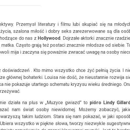
ywy. Przemysł literatury i filmu lubi skupiać się na młodyc
eżycia, szalona miłość i dobry seks zarezerwowane są dla osó
dochodzące do nas z
Hollywood
. Dojrzałe aktorki znacznie rzadzie
b matka. Często grają też postaci znacznie młodsze od siebie. T
powoli mija i zaczyna się poważnie zwracać uwagę na osoby niec
 doświadczeń . Kto mimo wszystko chce żyć pełnią życia. I ni
rze głównej bohaterki. Louisa nie dość, że nieustannie rozwija si
a nie pokazuje utartego schematu kryzysu wieku średniego. On
przeżywać.
nie działa na plus w „Muzyce gwiazd” to
pióro Lindy Gillar
azać nam świat osoby niewidomej. Możemy zobaczyć, jaki
owarzyszą takim ludziom. Stara się nam pokazać, w jaki sposó
 Ubiera wszystko w piękne słowa, tworzy niezwykle sugestywn