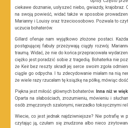
opisy. Często prze
ciekawe doznanie, usłyszeć niebo, gwiazdy, krajobraz. 
na swoją powieść, widać także w sposobie prowadzeni
Marianny i Louisy oraz trzecioosobowo. Pozwala to czy
uczucia bohaterów.
Gillard oferuje nam wyjątkowo złożone postaci. Każd
postępującej fabuły przeżywają ciągły rozwój. Mariann
traumą. Widać, że nie do końca przepracowała wydarzenia
ciężko jest poradzić sobie z tragedią. Bohaterka nie 
że Keir bez reszty skradł jej serce swoim zgoła odmien
ciągle go odpycha. I tu zdecydowanie miałam na nią ner
że wiele razy rzucałam tę książkę na półkę, mówiąc dość
Piękna jest miłość głównych bohaterów.
Inna niż w wi
Oparta na słabościach, zrozumieniu, mówieniu i słucha
osób zmęczonych szalonymi, nierzadko toksycznymi rela
Wiecie, co jest jednak najdziwniejsze? Nie potrafię w 
czytając ją, czułam się znudzona albo nieco zirytowan