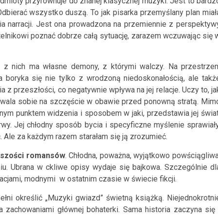
dmioty przyrównuje do znanej klasycznej muzyki. Jest to bardz
Odbierać wszystko duszą. To jak pisarka przemyślany plan miał
a narracji. Jest ona prowadzona na przemiennie z perspektyw
telnikowi poznać dobrze całą sytuację, zarazem wczuwając się 
a z nich ma własne demony, z którymi walczy. Na przestrzen
a boryka się nie tylko z wrodzoną niedoskonałością, ale takż
 z przeszłości, co negatywnie wpływa na jej relacje. Uczy to, ja
pozwala sobie na szczęście w obawie przed ponowną stratą. Mim
nym punktem widzenia i sposobem w jaki, przedstawia jej świat
wy. Jej chłodny sposób bycia i specyficzne myślenie sprawiały
. Ale za każdym razem starałam się ją zrozumieć.
ększości romansów
. Chłodna, poważna, wyjątkowo powściągliwa
niu. Ubrana w ckliwe opisy wydaje się bajkowa. Szczególnie dl
cjami, modnymi w ostatnim czasie w świecie fikcji.
pełni określić „Muzyki gwiazd” świetną książką. Niejednokrotni
a zachowaniami głównej bohaterki. Sama historia zaczyna się 