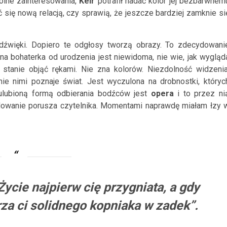
ólne zainteresowania,
Keir
potrafił nadać kolor jej bezbarwnem
 się nową relacją, czy sprawią, że jeszcze bardziej zamknie si
dźwięki. Dopiero te odgłosy tworzą obrazy. To zdecydowani
na bohaterka od urodzenia jest niewidoma, nie wie, jak wygląd
 stanie objąć rękami. Nie zna kolorów. Niezdolność widzenia
śnie nimi poznaje świat. Jest wyczulona na drobnostki, któryc
j ulubioną formą odbierania bodźców jest
opera
i to przez ni
ydowanie porusza czytelnika. Momentami naprawdę miałam łzy 
ycie najpierw cię przygniata, a gdy
a ci solidnego kopniaka w zadek”.