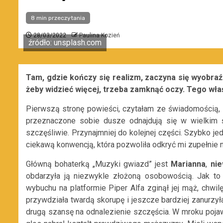
8 min przeczytania
28/03/2022
Paulina Kozień
źródło: unsplash.com
Tam, gdzie kończy się realizm, zaczyna się wyobra
żeby widzieć więcej, trzeba zamknąć oczy. Tego właś
Pierwszą stronę powieści, czytałam ze świadomością, że
przeznaczone sobie dusze odnajdują się w wielkim ś
szczęśliwie. Przynajmniej do kolejnej części. Szybko j
ciekawą konwencją, która pozwoliła odkryć mi zupełnie 
Główną bohaterką „Muzyki gwiazd” jest
Marianna
,
nie
obdarzyła ją niezwykle złożoną osobowością. Jak to
wybuchu na platformie Piper Alfa zginął jej mąż, chwilę
przywdziała twardą skorupę i jeszcze bardziej zanurzyła 
drugą szansę na odnalezienie szczęścia. W mroku pojawi