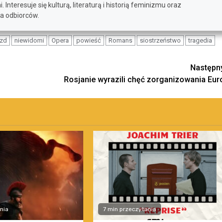
nteresuje się kulturą, literaturą i historią feminizmu oraz
na odbiorców.
zd
niewidomi
Opera
powieść
Romans
siostrzeństwo
tragedia
Następn
Rosjanie wyrazili chęć zorganizowania Eur
nia
7 min przeczytania