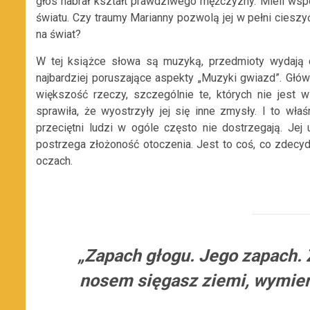
głos nabrał kształt prawdziwego mężczyzny. Mieli wsp
światu. Czy traumy Marianny pozwolą jej w pełni cieszyć
na świat?
W tej książce słowa są muzyką, przedmioty wydają 
najbardziej poruszające aspekty „Muzyki gwiazd”. Głów
większość rzeczy, szczególnie te, których nie jest w
sprawiła, że wyostrzyły jej się inne zmysły. I to wła
przeciętni ludzi w ogóle często nie dostrzegają. Je
postrzega złożoność otoczenia. Jest to coś, co zdec
oczach.
„Zapach głogu. Jego zapach. Ż
nosem sięgasz ziemi, wymierz