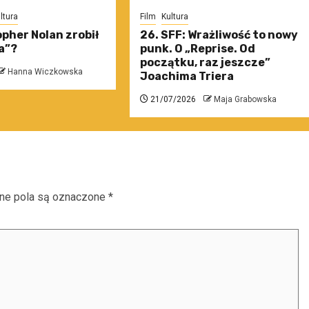
ltura
Film
Kultura
pher Nolan zrobił
26. SFF: Wrażliwość to nowy
a”?
punk. O „Reprise. Od
początku, raz jeszcze”
Hanna Wiczkowska
Joachima Triera
21/07/2026
Maja Grabowska
e pola są oznaczone
*