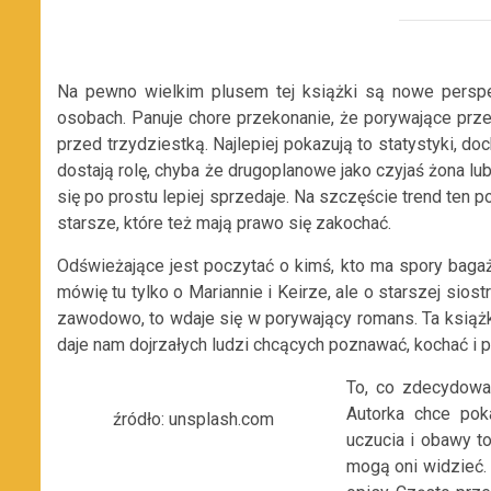
Na pewno wielkim plusem tej książki są nowe perspekt
osobach. Panuje chore przekonanie, że porywające prz
przed trzydziestką. Najlepiej pokazują to statystyki, 
dostają rolę, chyba że drugoplanowe jako czyjaś żona lu
się po prostu lepiej sprzedaje. Na szczęście trend ten 
starsze, które też mają prawo się zakochać.
Odświeżające jest poczytać o kimś, kto ma spory bagaż
mówię tu tylko o Mariannie i Keirze, ale o starszej siost
zawodowo, to wdaje się w porywający romans. Ta książk
daje nam dojrzałych ludzi chcących poznawać, kochać i 
To, co zdecydowa
Autorka chce pok
źródło: unsplash.com
uczucia i obawy t
mogą oni widzieć.