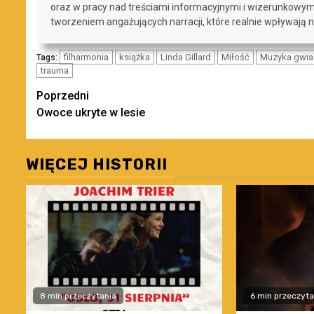
oraz w pracy nad treściami informacyjnymi i wizerunkowymi. I
tworzeniem angażujących narracji, które realnie wpływają 
filharmonia
książka
Linda Gillard
Miłość
Muzyka gwia
Tags:
trauma
Zobacz
Poprzedni
Owoce ukryte w lesie
wpisy
WIĘCEJ HISTORII
8 min przeczytania
6 min przeczyta