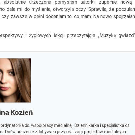
 absolutnie urzeczona pomysłem autorki, zupełnie nową 
o dała mi do myślenia, otworzyła oczy. Sprawiła, że poczuła
, czy zawsze w pełni doceniam to, co mam. Na nowo spojrzała
erspektywy i życiowych lekcji przeczytajcie „Muzykę gwiazd”
ina Kozień
rdynatorka ds. współpracy medialnej. Dziennikarka i specjalistka ds.
i. Doświadczenie zdobywała przy realizacji projektów medialnych