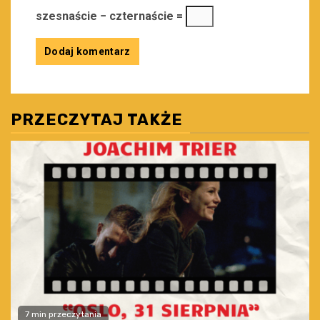
szesnaście − czternaście =
PRZECZYTAJ TAKŻE
7 min przeczytania