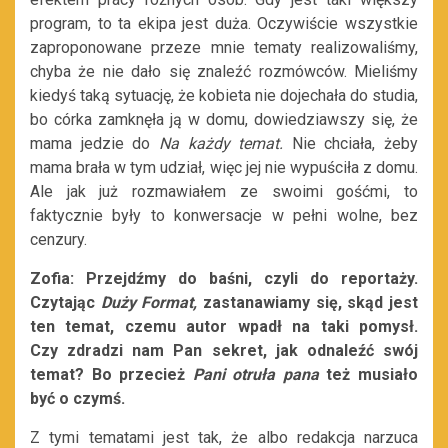
program, to ta ekipa jest duża. Oczywiście wszystkie
zaproponowane przeze mnie tematy realizowaliśmy,
chyba że nie dało się znaleźć rozmówców. Mieliśmy
kiedyś taką sytuację, że kobieta nie dojechała do studia,
bo córka zamknęła ją w domu, dowiedziawszy się, że
mama jedzie do
Na każdy temat.
N
ie chciała, żeby
mama brała w tym udział, więc jej nie wypuściła z domu.
Ale jak już rozmawiałem ze swoimi gośćmi, to
faktycznie były to konwersacje w pełni wolne, bez
cenzury.
Zofia: Przejdźmy do baśni, czyli do reportaży.
Czytając
Duży Format,
zastanawiamy się, skąd jest
ten temat, czemu autor wpadł na taki pomysł.
Czy zdradzi nam Pan sekret, jak odnaleźć swój
temat? Bo przecież
Pani otruła pana
też musiało
być o czymś.
Z tymi tematami jest tak, że albo redakcja narzuca