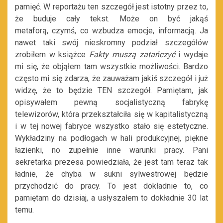
pamięć. W reportażu ten szczegół jest istotny przez to,
że buduje cały tekst. Może on być jakąś
metaforą, czymś, co wzbudza emocje, informacją. Ja
nawet taki swój nieskromny podział szczegółów
zrobiłem w książce
Fakty muszą zatańczyć
i wydaje
mi się, że objąłem tam wszystkie możliwości. Bardzo
często mi się zdarza, że zauważam jakiś szczegół i już
widzę, że to będzie TEN szczegół. Pamiętam, jak
opisywałem pewną socjalistyczną fabrykę
telewizorów, która przekształciła się w kapitalistyczną
i w tej nowej fabryce wszystko stało się estetyczne.
Wykładziny na podłogach w hali produkcyjnej, piękne
łazienki, no zupełnie inne warunki pracy. Pani
sekretarka prezesa powiedziała, że jest tam teraz tak
ładnie, że chyba w sukni sylwestrowej będzie
przychodzić do pracy. To jest dokładnie to, co
pamiętam do dzisiaj, a usłyszałem to dokładnie 30 lat
temu.