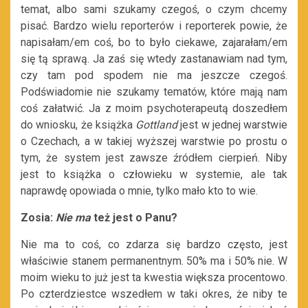
temat, albo sami szukamy czegoś, o czym chcemy
pisać. Bardzo wielu reporterów i reporterek powie, że
napisałam/em coś, bo to było ciekawe, zajarałam/em
się tą sprawą. Ja zaś się wtedy zastanawiam nad tym,
czy tam pod spodem nie ma jeszcze czegoś.
Podświadomie nie szukamy tematów, które mają nam
coś załatwić. Ja z moim psychoterapeutą doszedłem
do wniosku, że książka
Gottland
jest w jednej warstwie
o Czechach, a w takiej wyższej warstwie po prostu o
tym, że system jest zawsze źródłem cierpień. Niby
jest to książka o człowieku w systemie, ale tak
naprawdę opowiada o mnie, tylko mało kto to wie.
Zosia:
Nie ma
też jest o Panu?
Nie ma to coś, co zdarza się bardzo często, jest
właściwie stanem permanentnym. 50% ma i 50% nie. W
moim wieku to już jest ta kwestia większa procentowo.
Po czterdziestce wszedłem w taki okres, że niby te