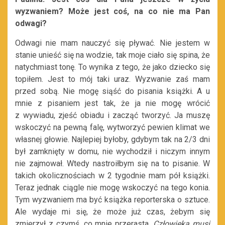
wyzwaniem? Może jest coś, na co nie ma Pan
odwagi?
Odwagi nie mam nauczyć się pływać. Nie jestem w
stanie unieść się na wodzie, tak moje ciało się spina, że
natychmiast tonę. To wynika z tego, że jako dziecko się
topiłem. Jest to mój taki uraz. Wyzwanie zaś mam
przed sobą. Nie mogę siąść do pisania książki. A u
mnie z pisaniem jest tak, że ja nie mogę wrócić
z wywiadu, zjeść obiadu i zacząć tworzyć. Ja muszę
wskoczyć na pewną falę, wytworzyć pewien klimat we
własnej głowie. Najlepiej byłoby, gdybym tak na 2/3 dni
był zamknięty w domu, nie wychodził i niczym innym
nie zajmował. Wtedy nastroiłbym się na to pisanie. W
takich okolicznościach w 2 tygodnie mam pół książki.
Teraz jednak ciągle nie mogę wskoczyć na tego konia.
Tym wyzwaniem ma być książka reporterska o sztuce.
Ale wydaje mi się, że może już czas, żebym się
zmierzył z czymś, co mnie przerasta.
Człowieka musi