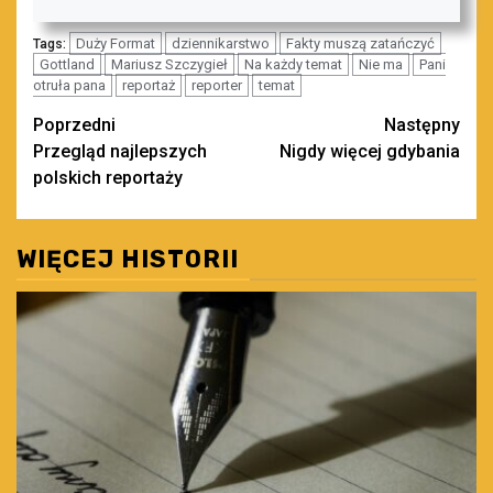
Duży Format
dziennikarstwo
Fakty muszą zatańczyć
Tags:
Gottland
Mariusz Szczygieł
Na każdy temat
Nie ma
Pani
otruła pana
reportaż
reporter
temat
Zobacz
Poprzedni
Następny
Przegląd najlepszych
Nigdy więcej gdybania
wpisy
polskich reportaży
WIĘCEJ HISTORII