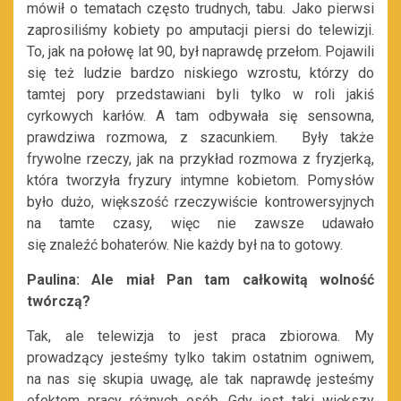
mówił o tematach często trudnych, tabu. Jako pierwsi
zaprosiliśmy kobiety po amputacji piersi do telewizji.
To, jak na połowę lat 90, był naprawdę przełom. Pojawili
się też ludzie bardzo niskiego wzrostu, którzy do
tamtej pory przedstawiani byli tylko w roli jakiś
cyrkowych karłów. A tam odbywała się sensowna,
prawdziwa rozmowa, z szacunkiem. Były także
frywolne rzeczy, jak na przykład rozmowa z fryzjerką,
która tworzyła fryzury intymne kobietom. Pomysłów
było dużo, większość rzeczywiście kontrowersyjnych
na tamte czasy, więc nie zawsze udawało
się znaleźć bohaterów. Nie każdy był na to gotowy.
Paulina: Ale miał Pan tam całkowitą wolność
twórczą?
Tak, ale telewizja to jest praca zbiorowa. My
prowadzący jesteśmy tylko takim ostatnim ogniwem,
na nas się skupia uwagę, ale tak naprawdę jesteśmy
efektem pracy różnych osób. Gdy jest taki większy