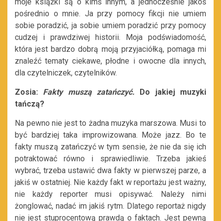
moje książki są o kimś innym, a jednocześnie jakoś
pośrednio o mnie. Ja przy pomocy fikcji nie umiem
sobie poradzić, ja sobie umiem poradzić przy pomocy
cudzej i prawdziwej historii. Moja podświadomość,
która jest bardzo dobrą moją przyjaciółką, pomaga mi
znaleźć tematy ciekawe, płodne i owocne dla innych,
dla czytelniczek, czytelników.
Zosia:
Fakty muszą zatańczyć.
Do jakiej muzyki
tańczą?
Na pewno nie jest to żadna muzyka marszowa. Musi to
być bardziej taka improwizowana. Może jazz. Bo te
fakty muszą zatańczyć w tym sensie, że nie da się ich
potraktować równo i sprawiedliwie. Trzeba jakieś
wybrać, trzeba ustawić dwa fakty w pierwszej parze, a
jakiś w ostatniej. Nie każdy fakt w reportażu jest ważny,
nie każdy reporter musi opisywać. Należy nimi
żonglować, nadać im jakiś rytm. Dlatego reportaż nigdy
nie jest stuprocentową prawdą o faktach. Jest pewną