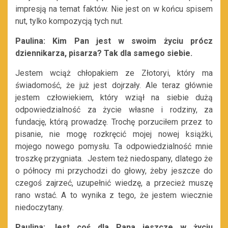
impresją na temat faktów. Nie jest on w końcu spisem
nut, tylko kompozycją tych nut.
Paulina: Kim Pan jest w swoim życiu prócz
dziennikarza, pisarza? Tak dla samego siebie.
Jestem wciąż chłopakiem ze Złotoryi, który ma
świadomość, że już jest dojrzały. Ale teraz głównie
jestem człowiekiem, który wziął na siebie dużą
odpowiedzialność za życie własne i rodziny, za
fundację, którą prowadzę. Trochę porzuciłem przez to
pisanie, nie mogę rozkręcić mojej nowej książki,
mojego nowego pomysłu. Ta odpowiedzialność mnie
troszkę przygniata. Jestem też niedospany, dlatego że
o północy mi przychodzi do głowy, żeby jeszcze do
czegoś zajrzeć, uzupełnić wiedzę, a przecież muszę
rano wstać. A to wynika z tego, że jestem wiecznie
niedoczytany.
Paulina: Jest coś dla Pana jeszcze w życiu