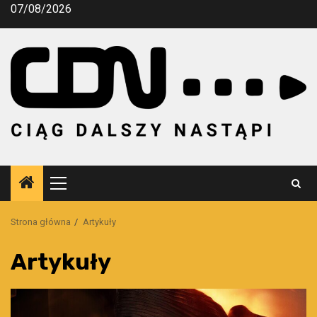
Przejdź
07/08/2026
do
treści
Menu
główne
Strona główna
Artykuły
Artykuły