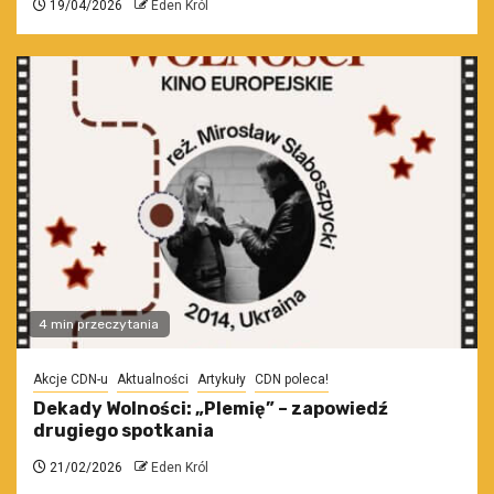
19/04/2026
Eden Król
4 min przeczytania
Akcje CDN-u
Aktualności
Artykuły
CDN poleca!
Dekady Wolności: „Plemię” – zapowiedź
drugiego spotkania
21/02/2026
Eden Król