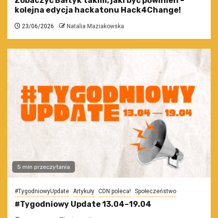
Zobaczyć Bałtyk takim, jaki być powinien –
kolejna edycja hackatonu Hack4Change!
23/06/2026
Natalia Maziakowska
5 min przeczytania
#TygodniowyUpdate
Artykuły
CDN poleca!
Społeczeństwo
#Tygodniowy Update 13.04–19.04