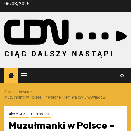
Przejdź
06/08/2026
do
treści
Menu
główne
Strona główna
Muzułmanki w Polsce – herstorie. Premiera cyklu wywiadów
Akcje CDN-u
CDN poleca!
Muzułmanki w Polsce –