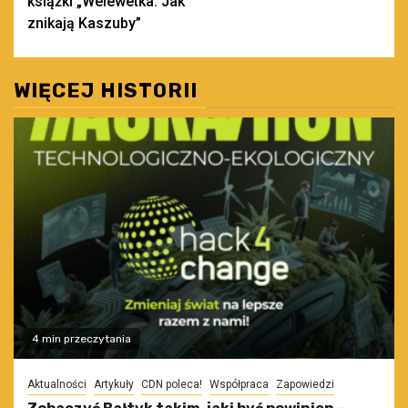
książki „Welewetka. Jak
znikają Kaszuby”
WIĘCEJ HISTORII
4 min przeczytania
Aktualności
Artykuły
CDN poleca!
Współpraca
Zapowiedzi