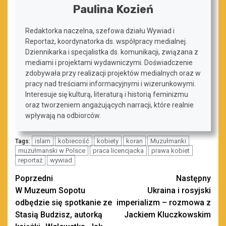
Paulina Kozień
Redaktorka naczelna, szefowa działu Wywiad i
Reportaż, koordynatorka ds. współpracy medialnej.
Dziennikarka i specjalistka ds. komunikacji, związana z
mediami i projektami wydawniczymi. Doświadczenie
zdobywała przy realizacji projektów medialnych oraz w
pracy nad treściami informacyjnymi i wizerunkowymi.
Interesuje się kulturą, literaturą i historią feminizmu
oraz tworzeniem angażujących narracji, które realnie
wpływają na odbiorców.
islam
kobiecość
kobiety
koran
Muzułmanki
Tags:
muzułmanski w Polsce
praca licencjacka
prawa kobiet
reportaż
wywiad
Zobacz
Poprzedni
Następny
W Muzeum Sopotu
Ukraina i rosyjski
wpisy
odbędzie się spotkanie ze
imperializm – rozmowa z
Stasią Budzisz, autorką
Jackiem Kluczkowskim