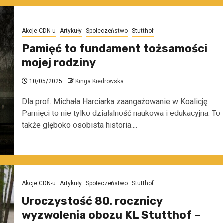
Akcje CDN-u
Artykuły
Społeczeństwo
Stutthof
Pamięć to fundament tożsamości
mojej rodziny
10/05/2025
Kinga Kiedrowska
Dla prof. Michała Harciarka zaangażowanie w Koalicję
Pamięci to nie tylko działalność naukowa i edukacyjna. To
także głęboko osobista historia....
Akcje CDN-u
Artykuły
Społeczeństwo
Stutthof
Uroczystość 80. rocznicy
wyzwolenia obozu KL Stutthof –