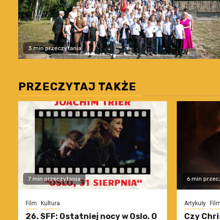
3 min przeczytania
PRZECZYTAJ TAKŻE
7 min przeczytania
6 min przec
Film
Kultura
Artykuły
Fil
26. SFF: Ostatniej nocy w Oslo. O
Czy Chri