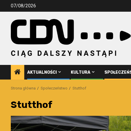
Przejdź
07/08/2026
do
treści
AKTUALNOŚCI
KULTURA
SPOŁECZEŃ
Strona główna
Społeczeństwo
Stutthof
Stutthof