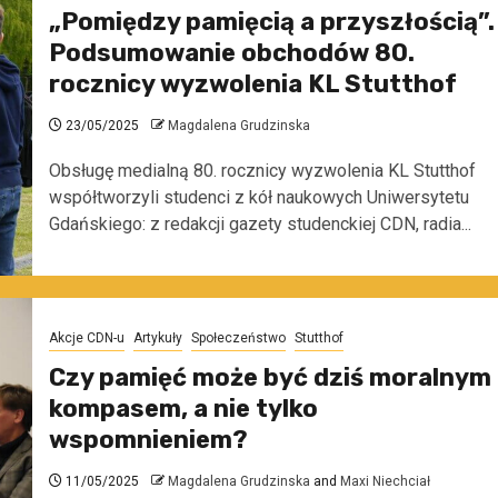
„Pomiędzy pamięcią a przyszłością”.
Podsumowanie obchodów 80.
rocznicy wyzwolenia KL Stutthof
23/05/2025
Magdalena Grudzinska
Obsługę medialną 80. rocznicy wyzwolenia KL Stutthof
współtworzyli studenci z kół naukowych Uniwersytetu
Gdańskiego: z redakcji gazety studenckiej CDN, radia...
Akcje CDN-u
Artykuły
Społeczeństwo
Stutthof
Czy pamięć może być dziś moralnym
kompasem, a nie tylko
wspomnieniem?
11/05/2025
Magdalena Grudzinska
and
Maxi Niechciał