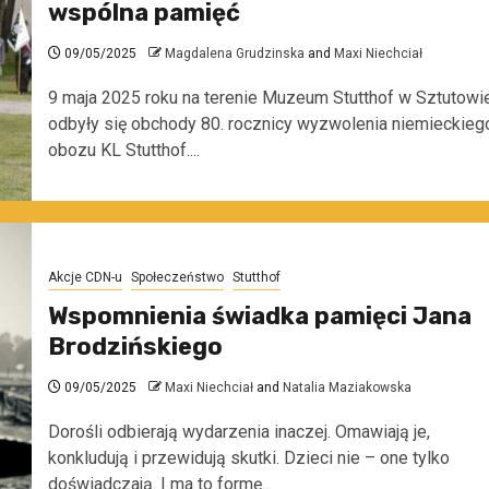
wspólna pamięć
09/05/2025
Magdalena Grudzinska
and
Maxi Niechciał
9 maja 2025 roku na terenie Muzeum Stutthof w Sztutowi
odbyły się obchody 80. rocznicy wyzwolenia niemieckieg
obozu KL Stutthof....
Akcje CDN-u
Społeczeństwo
Stutthof
Wspomnienia świadka pamięci Jana
Brodzińskiego
09/05/2025
Maxi Niechciał
and
Natalia Maziakowska
Dorośli odbierają wydarzenia inaczej. Omawiają je,
konkludują i przewidują skutki. Dzieci nie – one tylko
doświadczają. I ma to formę...