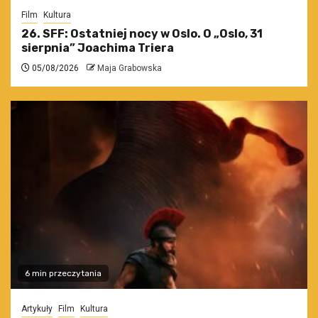
Film
Kultura
26. SFF: Ostatniej nocy w Oslo. O „Oslo, 31
sierpnia” Joachima Triera
05/08/2026
Maja Grabowska
6 min przeczytania
Artykuły
Film
Kultura