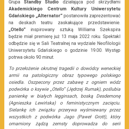
Grupa
Standby Studio
działająca pod skrzydłami
Akademickiego Centrum Kultury Uniwersytetu
Gdańskiego „Alternator”
postanowiła zaprezentować
na deskach teatru zaskakujące przedstawienie.
„Otello”
inspirowany sztuką Williama Szekspira
będzie miał premierę już 13 maja 2022 roku. Spektakl
odbędzie się w Sali Teatralnej na wydziale Neofilologii
Uniwersytetu Gdańskiego o godzinie 19.00. Występ
potrwa około 90 minut.
To przełożenie okrutnej tragedii o dowódcy weneckiej
armii na patologiczny obraz typowego polskiego
osiedla. Oszpecony przez zabawę z ogniem wódz
podwórka o ksywie „Otello” (Jędrzej Rumak), poślubia
panienkę w białych legginsach, boską Desdemonę
(Agnieszka Lewińska) o feministycznym zacięciu.
Sielankę ich związku przerywa wyśmiewany przez
wszystkich z podwórka Jago (Paweł Grott), który
omamiony żądzą zemsty doprowadza do serii