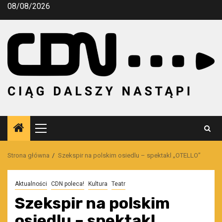
Przejdź
08/08/2026
do
treści
Menu
główne
Strona główna
Szekspir na polskim osiedlu – spektakl „OTELLO”
Aktualności
CDN poleca!
Kultura
Teatr
Szekspir na polskim
osiedlu – spektakl