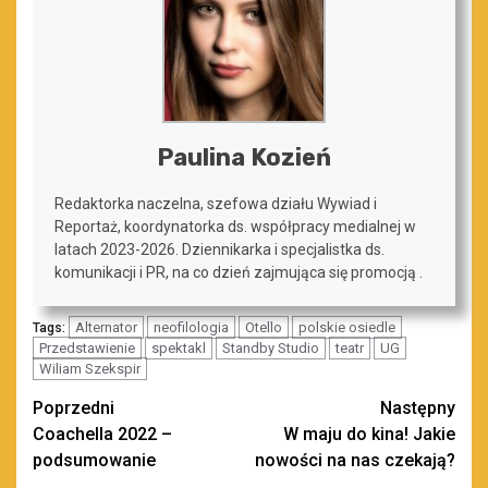
Paulina Kozień
Redaktorka naczelna, szefowa działu Wywiad i
Reportaż, koordynatorka ds. współpracy medialnej w
latach 2023-2026. Dziennikarka i specjalistka ds.
komunikacji i PR, na co dzień zajmująca się promocją .
Alternator
neofilologia
Otello
polskie osiedle
Tags:
Przedstawienie
spektakl
Standby Studio
teatr
UG
Wiliam Szekspir
Zobacz
Poprzedni
Następny
Coachella 2022 –
W maju do kina! Jakie
wpisy
podsumowanie
nowości na nas czekają?