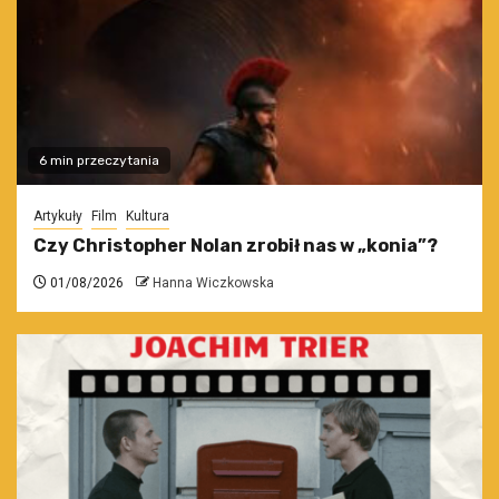
6 min przeczytania
Artykuły
Film
Kultura
Czy Christopher Nolan zrobił nas w „konia”?
01/08/2026
Hanna Wiczkowska