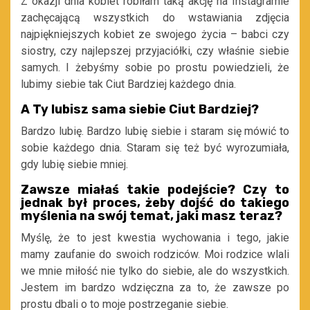
Z okazji dnia kobiet robiłam taką akcję na Instagramie
zachęcającą wszystkich do wstawiania zdjęcia
najpiękniejszych kobiet ze swojego życia – babci czy
siostry, czy najlepszej przyjaciółki, czy właśnie siebie
samych. I żebyśmy sobie po prostu powiedzieli, że
lubimy siebie tak Ciut Bardziej każdego dnia.
A Ty lubisz sama siebie Ciut Bardziej?
Bardzo lubię. Bardzo lubię siebie i staram się mówić to
sobie każdego dnia. Staram się też być wyrozumiała,
gdy lubię siebie mniej.
Zawsze miałaś takie podejście? Czy to
jednak był proces, żeby dojść do takiego
myślenia na swój temat, jaki masz teraz?
Myślę, że to jest kwestia wychowania i tego, jakie
mamy zaufanie do swoich rodziców. Moi rodzice wlali
we mnie miłość nie tylko do siebie, ale do wszystkich.
Jestem im bardzo wdzięczna za to, że zawsze po
prostu dbali o to moje postrzeganie siebie.