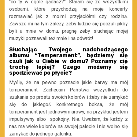
“co ty w ogóle gadasz?”. Staram się ze wszystkimi
osobami, które przychodzą na moje koncerty
rozmawiać jak z moimi przyjaciółmi czy rodziną.
Zawsze mi na tym zależy, żeby ludzie się poczuli jakby
byli u mnie w domu, pragnę zeby słuchając mojej
muzyki poznawali też mnie i na odwrót!
Słuchając Twojego nadchodzącego
albumu “Temperament”, będziemy się
czuli jak u Ciebie w domu? Poznamy cię
trochę lepiej? Czego możemy się
spodziewać po płycie?
Myślę, że na pewno poznacie jakie barwy ma mój
temperament. Zachęcam Państwa wszystkich do
szukania po prostu swoich kolorów i żeby nie zamykać
się do jakiegoś konkretnego boksa, że mój
temperament jest jednowymiarowy, na przykład jestem
impulsywny albo spokojny. Nie. Uważam, że każdy z
nas ma wiele kolorów na swojej palecie i nie wolno się
zamykać do jednego gatunku.