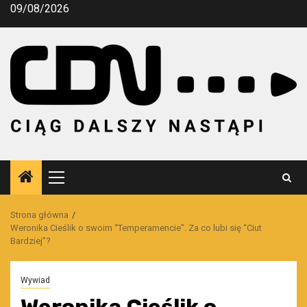
Przejdź
09/08/2026
do
treści
Menu
główne
Strona główna
Weronika Cieślik o swoim “Temperamencie”. Za co lubi się “Ciut
Bardziej”?
Wywiad