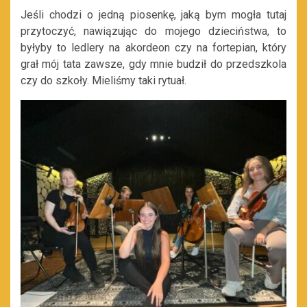
Jeśli chodzi o jedną piosenkę, jaką bym mogła tutaj
przytoczyć, nawiązując do mojego dzieciństwa, to
byłyby to ledlery na akordeon czy na fortepian, który
grał mój tata zawsze, gdy mnie budził do przedszkola
czy do szkoły. Mieliśmy taki rytuał.