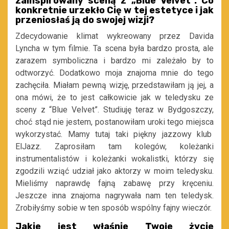
zainspirowany sceną z „Blue Velvet”. Co
konkretnie urzekło Cię w tej estetyce i jak
przeniosłaś ją do swojej wizji?
Zdecydowanie klimat wykreowany przez Davida
Lyncha w tym filmie. Ta scena była bardzo prosta, ale
zarazem symboliczna i bardzo mi zależało by to
odtworzyć. Dodatkowo moja znajoma mnie do tego
zachęciła. Miałam pewną wizję, przedstawiłam ją jej, a
ona mówi, że to jest całkowicie jak w teledysku ze
sceny z “Blue Velvet”. Studiuję teraz w Bydgoszczy,
choć stąd nie jestem, postanowiłam uroki tego miejsca
wykorzystać. Mamy tutaj taki piękny jazzowy klub
ElJazz. Zaprosiłam tam kolegów, koleżanki
instrumentalistów i koleżanki wokalistki, którzy się
zgodzili wziąć udział jako aktorzy w moim teledysku.
Mieliśmy naprawdę fajną zabawę przy kręceniu.
Jeszcze inna znajoma nagrywała nam ten teledysk.
Zrobiłyśmy sobie w ten sposób wspólny fajny wieczór.
Jakie jest właśnie Twoje życie