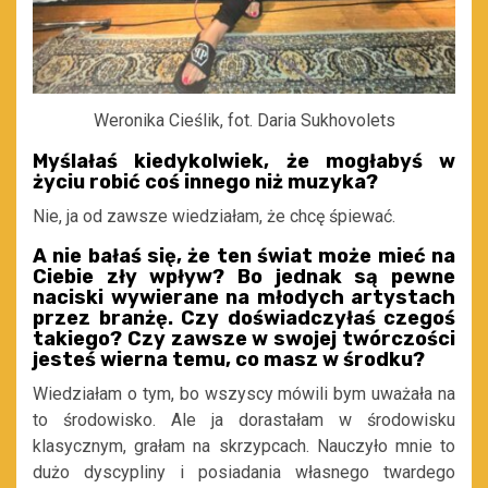
Weronika Cieślik, fot. Daria Sukhovolets
Myślałaś kiedykolwiek, że mogłabyś w
życiu robić coś innego niż muzyka?
Nie, ja od zawsze wiedziałam, że chcę śpiewać.
A nie bałaś się, że ten świat może mieć na
Ciebie zły wpływ? Bo jednak są pewne
naciski wywierane na młodych artystach
przez branżę. Czy doświadczyłaś czegoś
takiego? Czy zawsze w swojej twórczości
jesteś wierna temu, co masz w środku?
Wiedziałam o tym, bo wszyscy mówili bym uważała na
to środowisko. Ale ja dorastałam w środowisku
klasycznym, grałam na skrzypcach. Nauczyło mnie to
dużo dyscypliny i posiadania własnego twardego