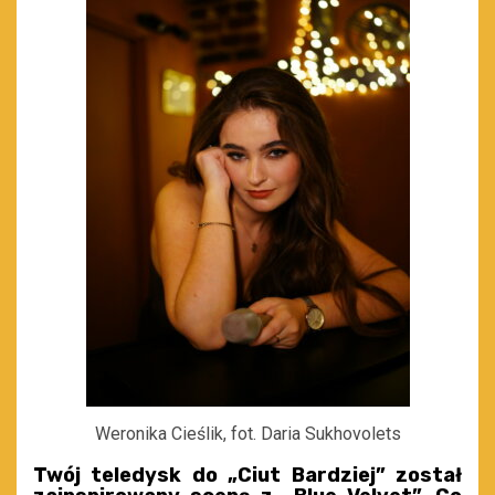
Weronika Cieślik, fot. Daria Sukhovolets
Twój teledysk do „Ciut Bardziej” został