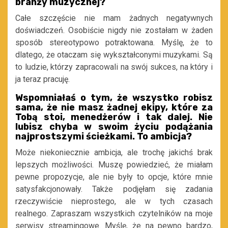
branży muzycznej?
Całe szczęście nie mam żadnych negatywnych
doświadczeń. Osobiście nigdy nie zostałam w żaden
sposób stereotypowo potraktowana. Myślę, że to
dlatego, że otaczam się wykształconymi muzykami. Są
to ludzie, którzy zapracowali na swój sukces, na który i
ja teraz pracuję.
Wspomniałaś o tym, że wszystko robisz
sama, że nie masz żadnej ekipy, które za
Tobą stoi, menedżerów i tak dalej. Nie
lubisz chyba w swoim życiu podążania
najprostszymi ścieżkami. To ambicja?
Może niekoniecznie ambicja, ale trochę jakichś brak
lepszych możliwości. Muszę powiedzieć, że miałam
pewne propozycje, ale nie były to opcje, które mnie
satysfakcjonowały. Także podjęłam się zadania
rzeczywiście nieprostego, ale w tych czasach
realnego. Zapraszam wszystkich czytelników na moje
serwisy streamingowe. Myślę, że na pewno bardzo,