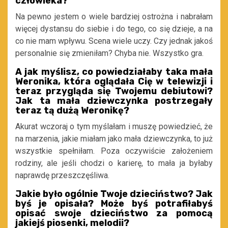
człowieka?
Na pewno jestem o wiele bardziej ostrożna i nabrałam
więcej dystansu do siebie i do tego, co się dzieje, a na
co nie mam wpływu. Scena wiele uczy. Czy jednak jakoś
personalnie się zmieniłam? Chyba nie. Wszystko gra.
A jak myślisz, co powiedziałaby taka mała
Weronika, która oglądała Cię w telewizji i
teraz przygląda się Twojemu debiutowi?
Jak ta mała dziewczynka postrzegały
teraz tą dużą Weronikę?
Akurat wczoraj o tym myślałam i muszę powiedzieć, że
na marzenia, jakie miałam jako mała dziewczynka, to już
wszystkie spełniłam. Poza oczywiście założeniem
rodziny, ale jeśli chodzi o karierę, to mała ja byłaby
naprawdę przeszczęśliwa.
Jakie było ogólnie Twoje dzieciństwo? Jak
byś je opisała? Może byś potrafiłabyś
opisać swoje dzieciństwo za pomocą
jakiejś piosenki, melodii?