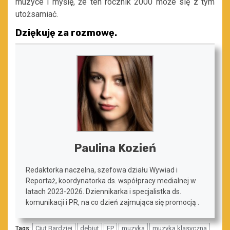
muzyce i myślę, że ten rocznik 2000 może się z tym
utożsamiać.
Dziękuję za rozmowę.
Paulina Kozień
Redaktorka naczelna, szefowa działu Wywiad i
Reportaż, koordynatorka ds. współpracy medialnej w
latach 2023-2026. Dziennikarka i specjalistka ds.
komunikacji i PR, na co dzień zajmująca się promocją .
Ciut Bardziej
debiut
EP
muzyka
muzyka klasyczna
Tags: