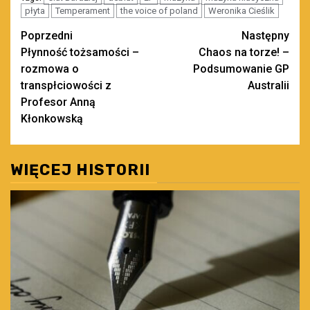
płyta
Temperament
the voice of poland
Weronika Cieślik
Zobacz
Poprzedni
Następny
Płynność tożsamości –
Chaos na torze! –
wpisy
rozmowa o
Podsumowanie GP
transpłciowości z
Australii
Profesor Anną
Kłonkowską
WIĘCEJ HISTORII