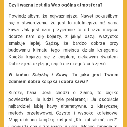
Czyli ważna jest dla Was ogólna atmosfera?
Powiedziałbym, że najważniejsza. Nawet pokusiłbym
się o stwierdzenie, że jest to istotniejsze niż sama
kawa. Jak jest nam przyjemnie to od razu miejsce
dobrze nam się kojarzy, z jakąś oazą, wszystko
smakuje lepiej. Sądzę, że bardzo dobrze przy
budowaniu klimatu tego miejsca działa księgarnia.
Książki kojarzą się z ciepłem, ciekawym światem.
Dobrze jest czytając, napić się czegoś, coś zjeść.
W końcu
Książką i Kawą.
To jaka jest Twoim
zdaniem dobra książka i dobra kawa?
Kurczę, haha. Jeśli chodzi o ziarno, to ciężko
powiedzieć, ile ludzi, tyle preferencji. Ja osobiście
najbardziej lubię kawy alternatywne, z klasycznej
metody przelewowej. Czyste i wysoko kofeinowe.
Moją ulubioną książką zaś jest „Kto zabrał mój ser?”.
Opowiada ona o zmianach w życiu. Mocno zapadła mi