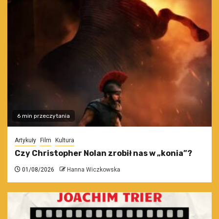
6 min przeczytania
Artykuły
Film
Kultura
Czy Christopher Nolan zrobił nas w „konia”?
01/08/2026
Hanna Wiczkowska