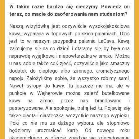
W takim razie bardzo się cieszymy. Powiedz mi
teraz, co macie do zaoferowania nam studentom?
Naszą wizytówką jest oczywiście wysokojakościowa
kawa, wypalana w topowych polskich palarniach. Dziś
jest to w naszym przypadku palarnia LaCava. Kawą
zajmujemy się na co dzień i staramy się, by była ona
naprawdę wyjątkowa i niepowtarzalna w smaku. Można
u nas sobie także coś zjeść, oczywiście jako smaczny
dodatek do ciepłego albo zimnego, aromatycznego
napoju. Założyliśmy sobie, że wszystko robimy sami.
Nawet syropy do kawy. Tu jeszcze nie ma, ale w
punkcie w Wejherowie można zaleźć butelkowane
kawy na zimno, przez nas brandowane i
pasteryzowane. Ale spokojnie, trafią też tu. Pojawią się
także ciasta i ciasteczka, wszystkie naszego wypieku.
Póki co nie ma za dużego wyboru, ale stopniowo
będziemy urozmaicać kartę. Od nowego roku
akademickiego w ofercie znajdzie się zdecydowanie