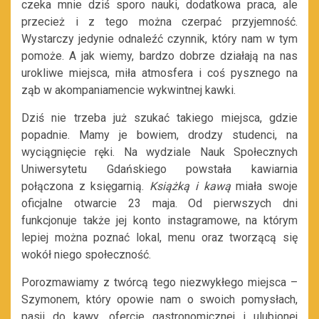
czeka mnie dziś sporo nauki, dodatkowa praca, ale
przecież i z tego można czerpać przyjemność.
Wystarczy jedynie odnaleźć czynnik, który nam w tym
pomoże. A jak wiemy, bardzo dobrze działają na nas
urokliwe miejsca, miła atmosfera i coś pysznego na
ząb w akompaniamencie wykwintnej kawki.
Dziś nie trzeba już szukać takiego miejsca, gdzie
popadnie. Mamy je bowiem, drodzy studenci, na
wyciągnięcie ręki. Na wydziale Nauk Społecznych
Uniwersytetu Gdańskiego powstała kawiarnia
połączona z księgarnią.
Książką i kawą
miała swoje
oficjalne otwarcie 23 maja. Od pierwszych dni
funkcjonuje także jej konto instagramowe, na którym
lepiej można poznać lokal, menu oraz tworzącą się
wokół niego społeczność.
Porozmawiamy z twórcą tego niezwykłego miejsca –
Szymonem, który opowie nam o swoich pomysłach,
pasji do kawy, ofercie gastronomicznej i ulubionej