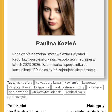
Paulina Kozień
Redaktorka naczelna, szefowa działu Wywiad i
Reportaż, koordynatorka ds. współpracy medialnej w
latach 2023-2026. Dziennikarka i specjalistka ds.
komunikacji i PR, na co dzień zajmująca się promocją .
atmosfera
kawadobra kawa
kawiarnia
kawosze
Tags:
Książką i Kawą
księgarnia
lokal gastronomiczny
przekąski
społeczność
Uniwersytet Gdański
Wydział Nauk
Społecznych
Zobacz
Poprzedni
Następny
Iga Świątek wygrywa
Jak wygląda „Harry’s