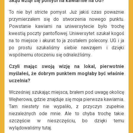
Skąd wziął się pomysł na kawiarnie na UG?
To nie był stricte pomysł. Już jakiś czas poważnie
przymierzałem się do stworzenia nowego punktu.
Powstanie kawiarni na uniwersytecie było trochę
kwestią poczty pantoflowej. Uniwersytet szukał kogoś
na to miejsce i akurat to ja zostałem polecony. UG i ja
po prostu szukaliśmy siebie nawzajem i dzięki
wspólnemu otoczeniu się odnaleźliśmy.
Czyli mając swoją wizję na lokal, pierwotnie
myślałeś, że dobrym punktem mogłaby być właśnie
uczelnia?
Wcześniej szukając miejsca, brałem pod uwagę okolicę
Wejherowa, gdzie znajduje się moja pierwsza kawiarnia.
Tam niestety nie wypaliło, z przyczyn zupełnie
niezależnych ode mnie. Ale to chyba trochę takie
szczęście w nieszczęściu, bo dzięki temu
wylądowaliśmy tutaj.