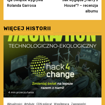
wpisy
Rolanda Garrosa
House”? – recenzja
albumu
WIĘCEJ HISTORII
4 min przeczytania
Aktualności
Artykuły
CDN poleca!
Współpraca
Zapowiedzi