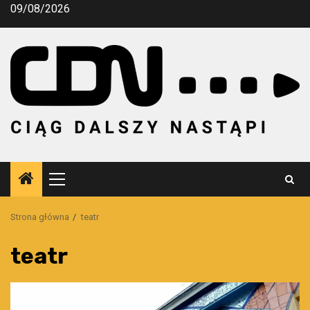
Przejdź
09/08/2026
do
treści
Menu
główne
Strona główna
teatr
teatr