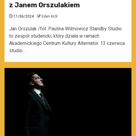
z Janem Orszulakiem
11/06/2024
Eden Król
Jan Orszulak /fot. Paulina Wilmowicz Standby Studio
to zespół studencki, który działa w ramach
Akademickiego Centrum Kultury Alternator. 13 czerwca
studio...