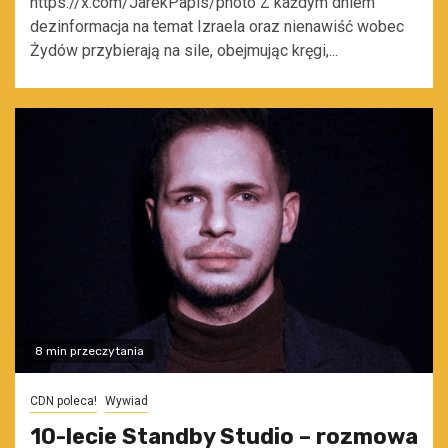
https://x.com/JarekPapis/photo Z każdym dniem
dezinformacja na temat Izraela oraz nienawiść wobec
Żydów przybierają na sile, obejmując kręgi,...
8 min przeczytania
CDN poleca!
Wywiad
10-lecie Standby Studio – rozmowa