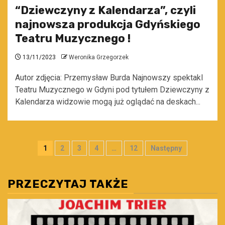
“Dziewczyny z Kalendarza”, czyli
najnowsza produkcja Gdyńskiego
Teatru Muzycznego !
13/11/2023
Weronika Grzegorzek
Autor zdjęcia: Przemysław Burda Najnowszy spektakl
Teatru Muzycznego w Gdyni pod tytułem Dziewczyny z
Kalendarza widzowie mogą już oglądać na deskach...
Stronicowanie
1
2
3
4
…
12
Następny
wpisów
PRZECZYTAJ TAKŻE