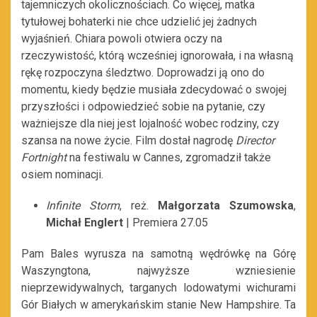
tajemniczych okolicznościach. Co więcej, matka
tytułowej bohaterki nie chce udzielić jej żadnych
wyjaśnień. Chiara powoli otwiera oczy na
rzeczywistość, którą wcześniej ignorowała, i na własną
rękę rozpoczyna śledztwo. Doprowadzi ją ono do
momentu, kiedy będzie musiała zdecydować o swojej
przyszłości i odpowiedzieć sobie na pytanie, czy
ważniejsze dla niej jest lojalność wobec rodziny, czy
szansa na nowe życie. Film dostał nagrodę
Director
Fortnight
na festiwalu w Cannes, zgromadził także
osiem nominacji.
Infinite Storm
, reż.
Małgorzata Szumowska
,
Michał Englert
| Premiera 27.05
Pam Bales wyrusza na samotną wędrówkę na Górę
Waszyngtona, najwyższe wzniesienie
nieprzewidywalnych, targanych lodowatymi wichurami
Gór Białych w amerykańskim stanie New Hampshire. Ta