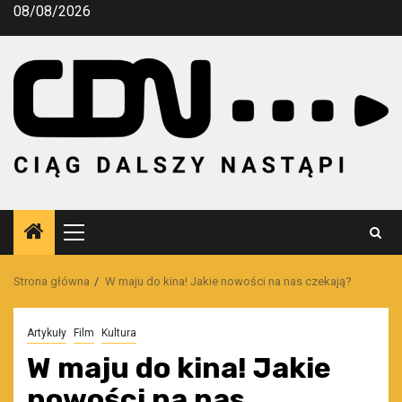
Przejdź
08/08/2026
do
treści
Menu
główne
Strona główna
W maju do kina! Jakie nowości na nas czekają?
Artykuły
Film
Kultura
W maju do kina! Jakie
nowości na nas