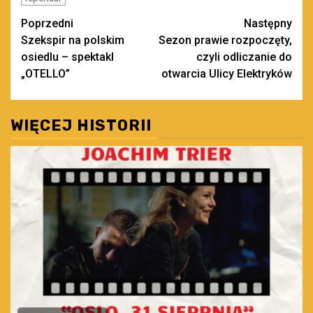
Zobacz
Poprzedni
Następny
Szekspir na polskim
Sezon prawie rozpoczęty,
wpisy
osiedlu – spektakl
czyli odliczanie do
„OTELLO”
otwarcia Ulicy Elektryków
WIĘCEJ HISTORII