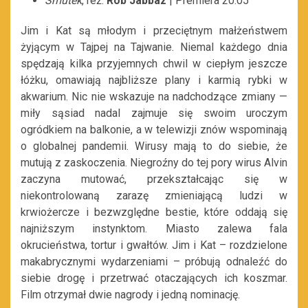
Smutek
, reż.
Rob Jabbaz
| Premiera 20.05
Jim i Kat są młodym i przeciętnym małżeństwem
żyjącym w Tajpej na Tajwanie. Niemal każdego dnia
spędzają kilka przyjemnych chwil w ciepłym jeszcze
łóżku, omawiają najbliższe plany i karmią rybki w
akwarium. Nic nie wskazuje na nadchodzące zmiany —
miły sąsiad nadal zajmuje się swoim uroczym
ogródkiem na balkonie, a w telewizji znów wspominają
o globalnej pandemii. Wirusy mają to do siebie, że
mutują z zaskoczenia. Niegroźny do tej pory wirus Alvin
zaczyna mutować, przekształcając się w
niekontrolowaną zarazę zmieniającą ludzi w
krwiożercze i bezwzględne bestie, które oddają się
najniższym instynktom. Miasto zalewa fala
okrucieństwa, tortur i gwałtów. Jim i Kat – rozdzielone
makabrycznymi wydarzeniami – próbują odnaleźć do
siebie drogę i przetrwać otaczających ich koszmar.
Film otrzymał dwie nagrody i jedną nominację.