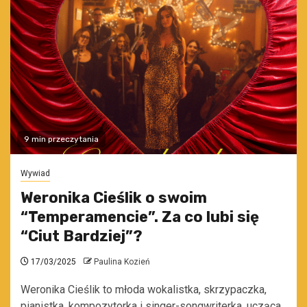
9 min przeczytania
Wywiad
Weronika Cieślik o swoim
“Temperamencie”. Za co lubi się
“Ciut Bardziej”?
17/03/2025
Paulina Kozień
Weronika Cieślik to młoda wokalistka, skrzypaczka,
pianistka, kompozytorka i singer-songwriterka, ucząca