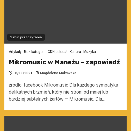
2 min przeczytania
Artykuły
Bez kategorii
CDN poleca!
Kultura
Muzyka
Mikromusic w Maneżu – zapowiedź
18/11/2021
Magdalena Makowska
źródło: facebook Mikromusic Dla każdego sympatyka
delikatnych brzmień, który nie stroni od mniej lub
bardziej subtelnych żartów — Mikromusic. Dla...