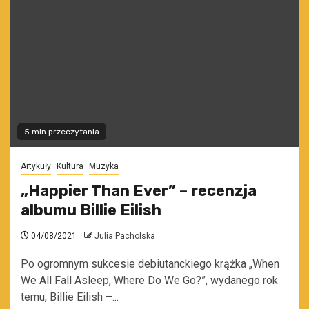
5 min przeczytania
Artykuły
Kultura
Muzyka
„Happier Than Ever” – recenzja
albumu Billie Eilish
04/08/2021
Julia Pacholska
Po ogromnym sukcesie debiutanckiego krążka „When
We All Fall Asleep, Where Do We Go?”, wydanego rok
temu, Billie Eilish –...