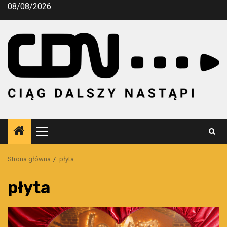
Przejdź
08/08/2026
do
treści
Menu
główne
Strona główna
płyta
płyta