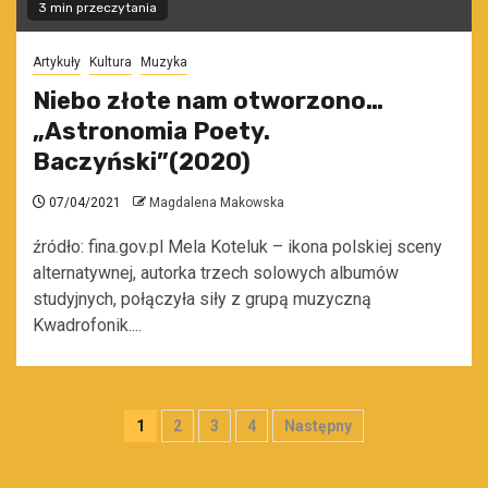
3 min przeczytania
Artykuły
Kultura
Muzyka
Niebo złote nam otworzono…
„Astronomia Poety.
Baczyński”(2020)
07/04/2021
Magdalena Makowska
źródło: fina.gov.pl Mela Koteluk – ikona polskiej sceny
alternatywnej, autorka trzech solowych albumów
studyjnych, połączyła siły z grupą muzyczną
Kwadrofonik....
Stronicowanie
1
2
3
4
Następny
wpisów