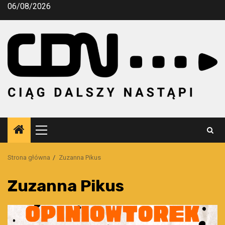
Przejdź
06/08/2026
do
treści
Menu
główne
Strona główna
Zuzanna Pikus
Zuzanna Pikus