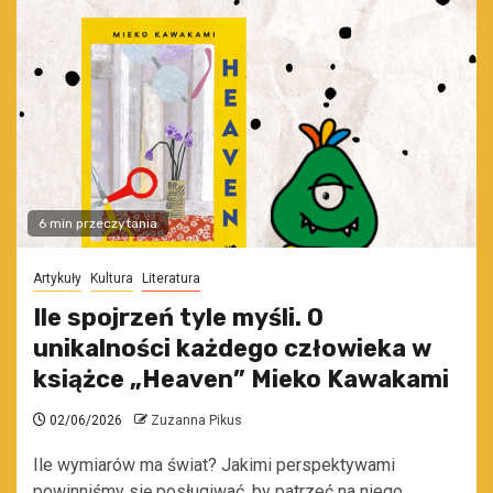
6 min przeczytania
Artykuły
Kultura
Literatura
Ile spojrzeń tyle myśli. O
unikalności każdego człowieka w
książce „Heaven” Mieko Kawakami
02/06/2026
Zuzanna Pikus
Ile wymiarów ma świat? Jakimi perspektywami
powinniśmy się posługiwać, by patrzeć na niego