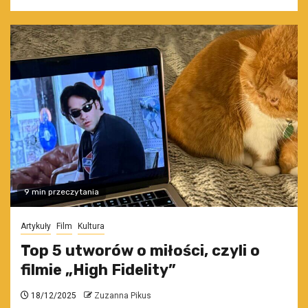
9 min przeczytania
Artykuły
Film
Kultura
Top 5 utworów o miłości, czyli o
filmie „High Fidelity”
18/12/2025
Zuzanna Pikus