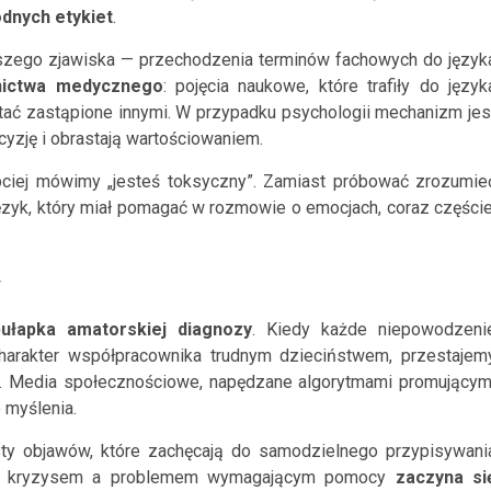
dnych
etykiet
.
rszego zjawiska — przechodzenia terminów fachowych do język
ictwa
medycznego
: pojęcia naukowe, które trafiły do język
tać zastąpione innymi. W przypadku psychologii mechanizm jes
cyzję i obrastają wartościowaniem.
ybciej mówimy „jesteś toksyczny”. Zamiast próbować zrozumie
zyk, który miał pomagać w rozmowie o emocjach, coraz częście
y
pułapka
amatorskiej
diagnozy
. Kiedy każde niepowodzeni
arakter współpracownika trudnym dzieciństwem, przestajem
eń. Media społecznościowe, napędzane algorytmami promującym
o myślenia.
isty objawów, które zachęcają do samodzielnego przypisywani
wym kryzysem a problemem wymagającym pomocy
zaczyna si