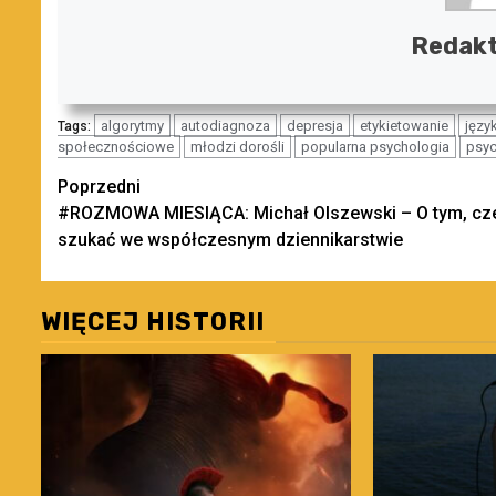
Redakt
algorytmy
autodiagnoza
depresja
etykietowanie
język
Tags:
społecznościowe
młodzi dorośli
popularna psychologia
psyc
Zobacz
Poprzedni
#ROZMOWA MIESIĄCA: Michał Olszewski – O tym, cz
wpisy
szukać we współczesnym dziennikarstwie
WIĘCEJ HISTORII