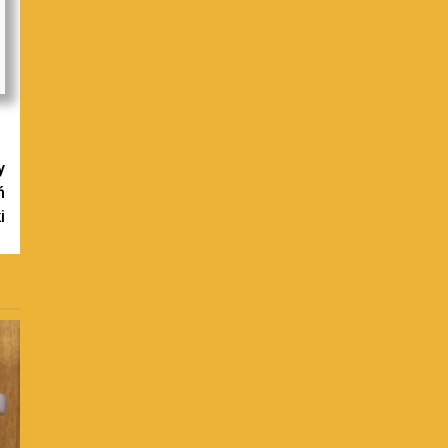
y
ń
i