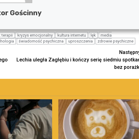
or Gościnny
 terapii
kryzys emocjonalny
kultura internetu
lęk
media
hologia
świadomość psychiczna
uproszczenia
zdrowie psychiczne
Następn
ego
Lechia uległa Zagłębiu i kończy serię siedmiu spotka
bez porażk