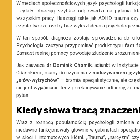
W mediach społecznościowych język psychologii funkcjonu
i cytaty obiecują szybkie odpowiedzi na pytania, 
wszystkim pracy. Hasztagi takie jak ADHD, trauma cz
często tworzą osoby bez wykształcenia psychologiczn
W ten sposób diagnoza zostaje sprowadzona do kilk
Psychologia zaczyna przypominać produkt typu
fast
f
Zamiast realnej pomocy powoduje złudzenie zrozumieni
Jak zauważa
dr Dominik Chomik
, adiunkt w Instytuci
Gdańskiego, mamy do czynienia z
nadużywaniem
języ
„słów-wytrychów”
— brzmią specjalistycznie, ale częst
nie jest wyjaśnianie, lecz przekonywanie odbiorcy, że 
pytań.
Kiedy słowa tracą znaczen
Wraz z rosnącą popularnością psychologii zmienia 
niedawno funkcjonowały głównie w gabinetach specjalis
w sieci i internetowych kłótni. „Trauma”, „narcyzm” c