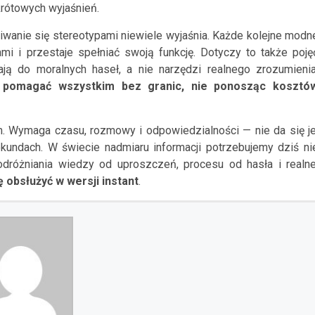
krótowych wyjaśnień.
wanie się stereotypami niewiele wyjaśnia. Każde kolejne modn
i i przestaje spełniać swoją funkcję. Dotyczy to także poję
ają do moralnych haseł, a nie narzędzi realnego zrozumienia
ę pomagać wszystkim bez granic, nie ponosząc kosztó
m. Wymaga czasu, rozmowy i odpowiedzialności — nie da się je
undach. W świecie nadmiaru informacji potrzebujemy dziś ni
 odróżniania wiedzy od uproszczeń, procesu od hasła i realne
 obsłużyć w wersji instant
.