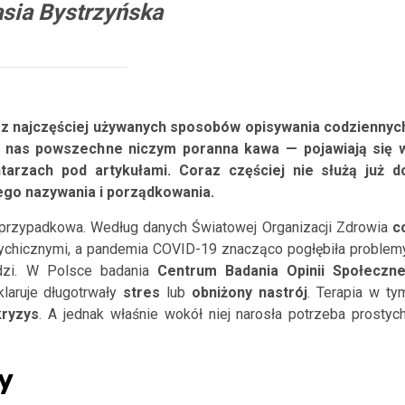
asia Bystrzyńska
ym z najczęściej używanych sposobów opisywania codziennyc
la nas powszechne niczym poranna kawa — pojawiają się 
rzach pod artykułami. Coraz częściej nie służą już d
ego nazywania i porządkowania.
 przypadkowa. Według danych Światowej Organizacji Zdrowia
c
ychicznymi, a pandemia COVID-19 znacząco pogłębiła problem
udzi. W Polsce badania
Centrum
Badania
Opinii
Społeczne
laruje długotrwały
stres
lub
obniżony
nastrój
. Terapia w ty
kryzys
. A jednak właśnie wokół niej narosła potrzeba prostych
y