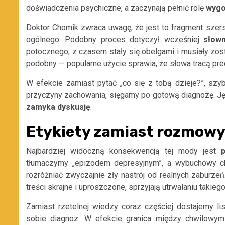
doświadczenia psychiczne, a zaczynają pełnić rolę
wygo
Doktor Chomik zwraca uwagę, że jest to fragment sze
ogólnego. Podobny proces dotyczył wcześniej
słown
potocznego, z czasem stały się obelgami i musiały zos
podobny — popularne użycie sprawia, że słowa tracą pre
W efekcie zamiast pytać „co się z tobą dzieje?”, sz
przyczyny zachowania, sięgamy po gotową diagnozę. Ję
zamyka
dyskusję
.
Etykiety zamiast rozmow
Najbardziej widoczną konsekwencją tej mody jest
tłumaczymy „epizodem depresyjnym”, a wybuchowy ch
rozróżniać zwyczajnie zły nastrój od realnych zaburz
treści skrajne i uproszczone, sprzyjają utrwalaniu takieg
Zamiast rzetelnej wiedzy coraz częściej dostajemy l
sobie diagnoz. W efekcie granica między chwilo