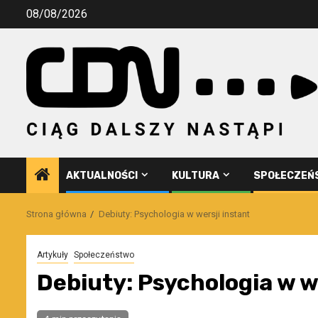
Przejdź
08/08/2026
do
treści
AKTUALNOŚCI
KULTURA
SPOŁECZEŃ
Strona główna
Debiuty: Psychologia w wersji instant
Artykuły
Społeczeństwo
Debiuty: Psychologia w w