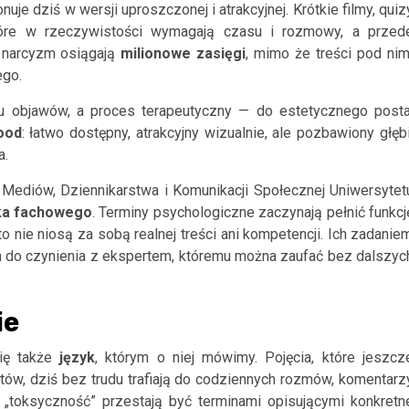
je dziś w wersji uproszczonej i atrakcyjnej. Krótkie filmy, quiz
które w rzeczywistości wymagają czasu i rozmowy, a przed
y narcyzm osiągają
milionowe
zasięgi
, mimo że treści pod nim
ego.
u objawów, a proces terapeutyczny — do estetycznego posta
ood
: łatwo dostępny, atrakcyjny wizualnie, ale pozbawiony głębi
a.
e Mediów, Dziennikarstwa i Komunikacji Społecznej Uniwersytet
ka
fachowego
. Terminy psychologiczne zaczynają pełnić funkcj
o nie niosą za sobą realnej treści ani kompetencji. Ich zadanie
ma do czynienia z ekspertem, któremu można zaufać bez dalszyc
ie
się także
język
, którym o niej mówimy. Pojęcia, które jeszcz
tów, dziś bez trudu trafiają do codziennych rozmów, komentarz
zy „toksyczność” przestają być terminami opisującymi konkretn