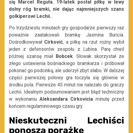
się Marcel Reguła. 19-latek posłał piłkę w lewy
dolny róg bramki, nie dając najmniejszych szans
golkiperowi Lechii.
Po trzydziestu minutach gry gospodarze pierwszy raz
poważnie zaatakowali bramkę Jasmina Buricia.
Dośrodkowywał
Cirković
, a piłkę na rzut rożny wybił
jeden z defensorów zespołu z Lubina. Parę chwil
później szansę miał
Bobcek
. Słowak skorzystał ze
złego ustawienia bośniackiego bramkarza i próbował
pokonać go podcinką, ale uderzył zbyt słabo. W dalszej
części pierwszej połowy gra toczyła się głównie w
środku pola. Pierwsze 45 minut nie należało do graczy
Lechii. Idealnym podsumowaniem jest błąd techniczny
w wykonaniu
Aleksandara Cirkovicia
minutę przed
końcem regulaminowego czasu gry.
Nieskuteczni Lechiści
ponoszą porażkę