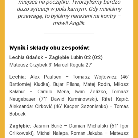
miejsca na początku. Tworzyliśmy bardzo
dużo sytuacji w polu karnym. Gdy mieliśmy
przewagę, to byliśmy narażeni na kontry –
mówił Anglik.
Wynik i składy obu zespołów:
Lechia Gdańsk – Zagłębie Lubin 0:2 (0:2)
Mateusz Grzybek 3’ Marcel Reguła 27’
Lechia:
Alex Paulsen – Tomasz Wójtowicz (46’
Bartłomiej Kłudka), Bujar Pllana, Matej Rodin, Miłosz
Kałahur – Camilo Mena, Iwan Żelizko, Tomasz
Neugebauer (71’ Dawid Kurminowski), Rifet Kapić,
Aleksandar Cirković (46’ Kacper Sezonienko) – Tomas
Bobcek
Zagłębie:
Jasmin Burić – Damian Michalski (61’ Igor
Orlikowski), Michał Nalepa, Roman Jakuba – Mateusz