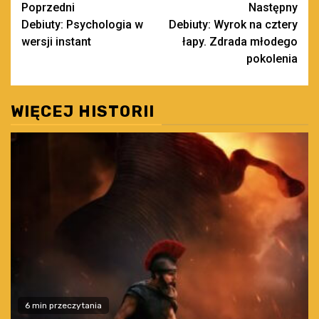
Zobacz
Poprzedni
Następny
Debiuty: Psychologia w
Debiuty: Wyrok na cztery
wpisy
wersji instant
łapy. Zdrada młodego
pokolenia
WIĘCEJ HISTORII
6 min przeczytania