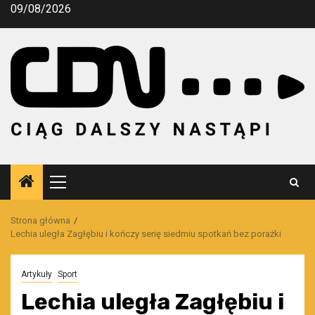
Przejdź
09/08/2026
do
treści
Menu
główne
Strona główna
Lechia uległa Zagłębiu i kończy serię siedmiu spotkań bez porażki
Artykuły
Sport
Lechia uległa Zagłębiu i