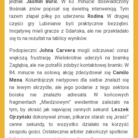
jednak
Jasmin Burić
. W 63. minucie doświadczony
Bośniak znów popisał się świetną interwencją. Tym
razem złapał piłkę po uderzeniu
Rodina
. W drugiej
części gry Lubinianie byli praktycznie bezzębni.
Inicjatywę mieli gracze z Gdańska, ale nie przekładało
się to na rezultat na tablicy wyników.
Podopieczni
Johna Carvera
mogli odczuwać coraz
większą frustrację. Wielokrotnie uderzyli na bramkę
Zagłębia, ale nie potrafili zdobyć kontaktowej bramki. W
84. minucie na solową akcję zdecydował się
Camilo
Mena
. Kolumbijczyk nietypowo dla siebie znalazł się
na lewym skrzydle, ale jego podanie z tego sektora
boiska nie znalazło adresata. W końcowych
fragmentach „Miedziowym” ewidentnie zależało na
tym, by skraść jak najwięcej cennych sekund.
Leszek
Ojrzyński
dokonywał zmian, piłkarze starali się „kraść”
cenne sekundy, to wszystko działało na korzyść
zespołu gości. Ostatecznie arbiter zakończył spotknie.