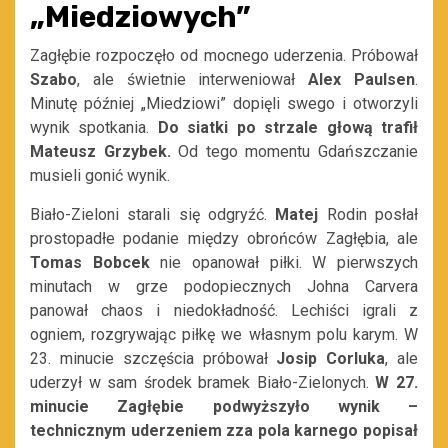
„Miedziowych”
Zagłębie rozpoczęło od mocnego uderzenia. Próbował
Szabo
, ale świetnie interweniował
Alex
Paulsen
.
Minutę później „Miedziowi” dopięli swego i otworzyli
wynik spotkania.
Do siatki po strzale głową trafił
Mateusz Grzybek.
Od tego momentu Gdańszczanie
musieli gonić wynik.
Biało-Zieloni starali się odgryźć.
Matej
Rodin posłał
prostopadłe podanie między obrońców Zagłębia, ale
Tomas Bobcek
nie opanował piłki. W pierwszych
minutach w grze podopiecznych Johna Carvera
panował chaos i niedokładność. Lechiści igrali z
ogniem, rozgrywając piłkę we własnym polu karym. W
23. minucie szczęścia próbował
Josip
Corluka
, ale
uderzył w sam środek bramek Biało-Zielonych.
W 27.
minucie Zagłębie podwyższyło wynik –
technicznym uderzeniem zza pola karnego popisał