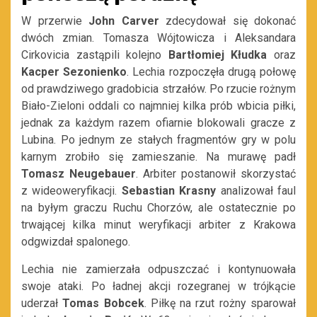
W przerwie
John Carver
zdecydował się dokonać
dwóch zmian. Tomasza Wójtowicza i Aleksandara
Cirkovicia zastąpili kolejno
Bartłomiej Kłudka
oraz
Kacper Sezonienko
. Lechia rozpoczęła drugą połowę
od prawdziwego gradobicia strzałów. Po rzucie rożnym
Biało-Zieloni oddali co najmniej kilka prób wbicia piłki,
jednak za każdym razem ofiarnie blokowali gracze z
Lubina. Po jednym ze stałych fragmentów gry w polu
karnym zrobiło się zamieszanie. Na murawę padł
Tomasz Neugebauer
. Arbiter postanowił skorzystać
z wideoweryfikacji.
Sebastian Krasny
analizował faul
na byłym graczu Ruchu Chorzów, ale ostatecznie po
trwającej kilka minut weryfikacji arbiter z Krakowa
odgwizdał spalonego.
Lechia nie zamierzała odpuszczać i kontynuowała
swoje ataki. Po ładnej akcji rozegranej w trójkącie
uderzał
Tomas
Bobcek
. Piłkę na rzut rożny sparował