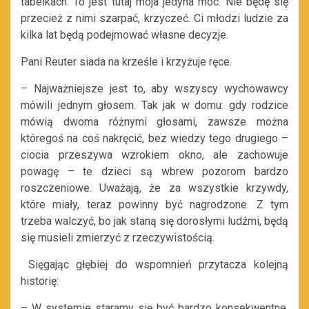
tabelkach. To jest tutaj moja jedyna moc. Nie będę się
przecież z nimi szarpać, krzyczeć. Ci młodzi ludzie za
kilka lat będą podejmować własne decyzje.
Pani Reuter siada na krześle i krzyżuje ręce.
– Najważniejsze jest to, aby wszyscy wychowawcy
mówili jednym głosem. Tak jak w domu: gdy rodzice
mówią dwoma różnymi głosami, zawsze można
któregoś na coś nakręcić, bez wiedzy tego drugiego –
ciocia przeszywa wzrokiem okno, ale zachowuje
powagę – te dzieci są wbrew pozorom bardzo
roszczeniowe. Uważają, że za wszystkie krzywdy,
które miały, teraz powinny być nagrodzone. Z tym
trzeba walczyć, bo jak staną się dorosłymi ludźmi, będą
się musieli zmierzyć z rzeczywistością.
Sięgając głębiej do wspomnień przytacza kolejną
historię:
– W systemie staramy się być bardzo konsekwentne,