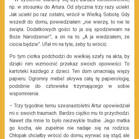
np. w stosunku do Artura. Od stycznia trzy razy uciekł.
Jak uciekł po raz ostatni, wrócił w Wielką Sobotę. Gdy
wszedł do domu, powiedziałam: „nie wierzę, to nie te
święta. Dodatkowych gości to ja się spodziewam na
Boże Narodzenie!”, a on na to: „A ja wiedziałem, że
ciocia będzie”. Ufał mi na tyle, żeby tu wrócić.
Po tym ciotka podchodzi do wielkiej szafy na akta, by
dzięki nim wzmocnić przekaz swoich opowieści. To
kartoteki każdego z dzieci. Ten dom umacniają więzy
papieru. Ogromny mebel skrywa całą tę papierologię,
podobnie do człowieka trzymającego w sobie
wspomnienia.
– Trzy tygodnie temu szesnastoletni Artur opowiedział
mi o swoich traumach. Bardzo ciężko mu to przychodzi.
Nawet dla mnie to było niezwykle trudne. Jego matka
go kocha, ale zupełnie nie nadaje się na rodzica.
Chłopak chciałby wrócić do domu, wyrwać się stąd, ale