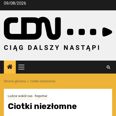
Przejdź
09/08/2026
do
treści
Menu
główne
Strona główna
Ciotki niezłomne
Ludzie wokół nas
Reportaż
Ciotki niezłomne