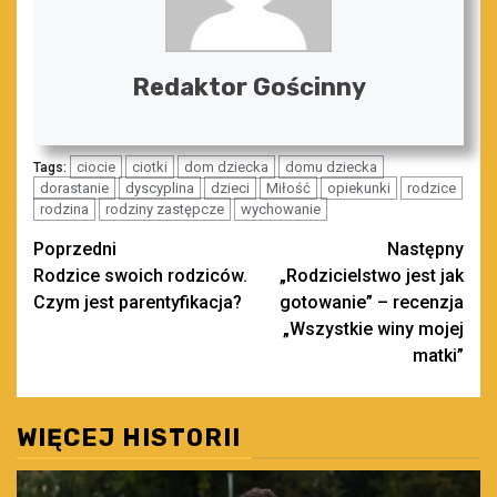
Redaktor Gościnny
ciocie
ciotki
dom dziecka
domu dziecka
Tags:
dorastanie
dyscyplina
dzieci
Miłość
opiekunki
rodzice
rodzina
rodziny zastępcze
wychowanie
Zobacz
Poprzedni
Następny
Rodzice swoich rodziców.
„Rodzicielstwo jest jak
wpisy
Czym jest parentyfikacja?
gotowanie” – recenzja
„Wszystkie winy mojej
matki”
WIĘCEJ HISTORII