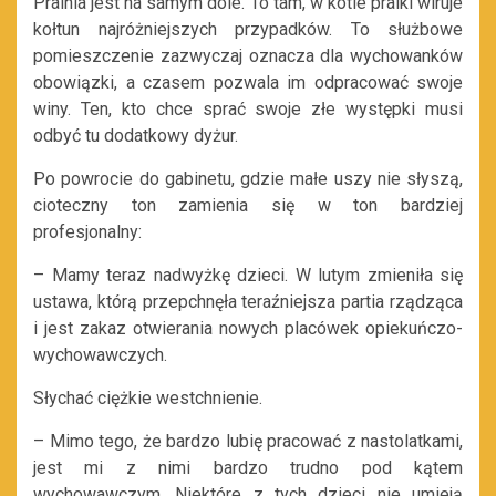
Pralnia jest na samym dole. To tam, w kotle pralki wiruje
kołtun najróżniejszych przypadków. To służbowe
pomieszczenie zazwyczaj oznacza dla wychowanków
obowiązki, a czasem pozwala im odpracować swoje
winy. Ten, kto chce sprać swoje złe występki musi
odbyć tu dodatkowy dyżur.
Po powrocie do gabinetu, gdzie małe uszy nie słyszą,
cioteczny ton zamienia się w ton bardziej
profesjonalny:
– Mamy teraz nadwyżkę dzieci. W lutym zmieniła się
ustawa, którą przepchnęła teraźniejsza partia rządząca
i jest zakaz otwierania nowych placówek opiekuńczo-
wychowawczych.
Słychać ciężkie westchnienie.
– Mimo tego, że bardzo lubię pracować z nastolatkami,
jest mi z nimi bardzo trudno pod kątem
wychowawczym. Niektóre z tych dzieci nie umieją