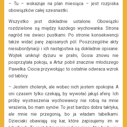
– Tu – wskazuje na plan miesiąca – jest rozpiska
obowiązków całej szesnastki.
Wszystko jest dokładnie ustalone. Obowiązki
rozdzielone są między każdego wychowanka. Strona
nagród nie świeci pustkami. Po stronie konsekwencji
także widać parę zapisanych pól. Poszczególne akty
niesubordynacji i ich następstwa są dokładnie opisane:
Wojtek uniknął dyżuru w pralni, Gosia znowu nie
posprzątała pokoju, a Artur pobił znacznie młodszego
Pawełka. Ciocia przywołując to ostatnie odwraca wzrok
od tablicy.
– Jestem choleryk, ale wobec nich jestem spokojna. A
oni czasem tylko czekają, by wywołać jakąś aferę. Ich
próby wystraszenia wychowawcy nie robią na mnie
wrażenia, bo mam synów. To jest bardzo dobra taktyka,
ale mnie nie przegonią, bo ja władam tabelkami.
Dzieciaki obawiają się kar, które zapisujemy im w