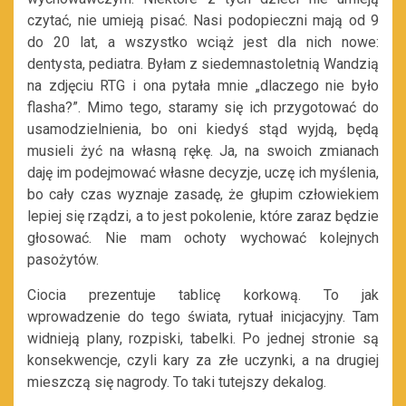
czytać, nie umieją pisać. Nasi podopieczni mają od 9
do 20 lat, a wszystko wciąż jest dla nich nowe:
dentysta, pediatra. Byłam z siedemnastoletnią Wandzią
na zdjęciu RTG i ona pytała mnie „dlaczego nie było
flasha?”. Mimo tego, staramy się ich przygotować do
usamodzielnienia, bo oni kiedyś stąd wyjdą, będą
musieli żyć na własną rękę. Ja, na swoich zmianach
daję im podejmować własne decyzje, uczę ich myślenia,
bo cały czas wyznaje zasadę, że głupim człowiekiem
lepiej się rządzi, a to jest pokolenie, które zaraz będzie
głosować. Nie mam ochoty wychować kolejnych
pasożytów.
Ciocia prezentuje tablicę korkową. To jak
wprowadzenie do tego świata, rytuał inicjacyjny. Tam
widnieją plany, rozpiski, tabelki. Po jednej stronie są
konsekwencje, czyli kary za złe uczynki, a na drugiej
mieszczą się nagrody. To taki tutejszy dekalog.