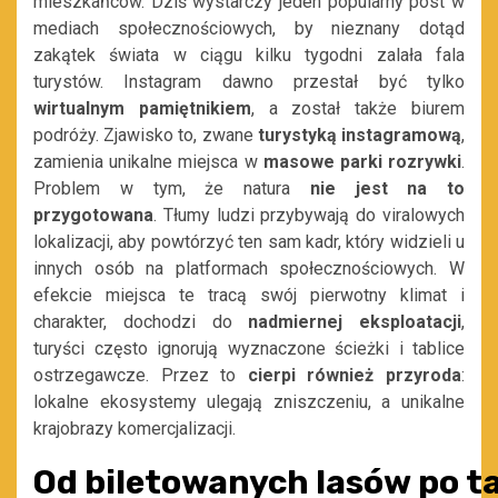
mieszkańców. Dziś wystarczy jeden popularny post w
mediach społecznościowych, by nieznany dotąd
zakątek świata w ciągu kilku tygodni zalała fala
turystów. Instagram dawno przestał być tylko
wirtualnym
pamiętnikiem
, a został także biurem
podróży. Zjawisko to, zwane
turystyką instagramową
,
zamienia unikalne miejsca w
masowe
parki
rozrywki
.
Problem w tym, że natura
nie jest na to
przygotowana
. Tłumy ludzi przybywają do viralowych
lokalizacji, aby powtórzyć ten sam kadr, który widzieli u
innych osób na platformach społecznościowych. W
efekcie miejsca te tracą swój pierwotny klimat i
charakter, dochodzi do
nadmiernej
eksploatacji
,
turyści często ignorują wyznaczone ścieżki i tablice
ostrzegawcze. Przez to
cierpi
również
przyroda
:
lokalne ekosystemy ulegają zniszczeniu, a unikalne
krajobrazy komercjalizacji.
Od biletowanych lasów po ta