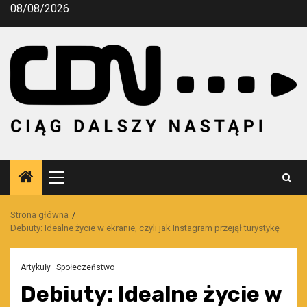
Przejdź
08/08/2026
do
treści
Menu
główne
Strona główna
Debiuty: Idealne życie w ekranie, czyli jak Instagram przejął turystykę
Artykuły
Społeczeństwo
Debiuty: Idealne życie w