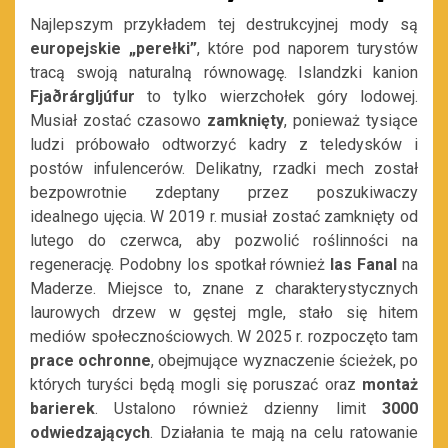
Najlepszym przykładem tej destrukcyjnej mody są
europejskie
„perełki”
, które pod naporem turystów
tracą swoją naturalną równowagę. Islandzki kanion
Fjaðrárgljúfur
to tylko wierzchołek góry lodowej.
Musiał zostać czasowo
zamknięty
, ponieważ tysiące
ludzi próbowało odtworzyć kadry z teledysków i
postów infulencerów. Delikatny, rzadki mech został
bezpowrotnie zdeptany przez poszukiwaczy
idealnego ujęcia. W 2019 r. musiał zostać zamknięty od
lutego do czerwca, aby pozwolić roślinności na
regenerację. Podobny los spotkał również
las Fanal
na
Maderze. Miejsce to, znane z charakterystycznych
laurowych drzew w gęstej mgle, stało się hitem
mediów społecznościowych. W 2025 r. rozpoczęto tam
prace
ochronne
, obejmujące wyznaczenie ścieżek, po
których turyści będą mogli się poruszać oraz
montaż
barierek
. Ustalono również dzienny limit
3000
odwiedzających
. Działania te mają na celu ratowanie