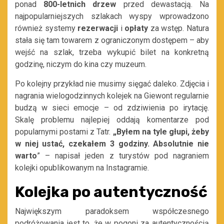
ponad
800-letnich drzew
przed dewastacją. Na
najpopularniejszych szlakach wyspy wprowadzono
również systemy
rezerwacji
i
opłaty
za wstęp. Natura
stała się tam towarem z ograniczonym dostępem – aby
wejść na szlak, trzeba wykupić bilet na konkretną
godzinę, niczym do kina czy muzeum.
Po kolejny przykład nie musimy sięgać daleko. Zdjęcia i
nagrania wielogodzinnych kolejek na Giewont regularnie
budzą w sieci emocje – od zdziwienia po irytację.
Skalę problemu najlepiej oddają komentarze pod
popularnymi postami z Tatr.
„Byłem na tyle głupi, żeby
w niej ustać, czekałem 3 godziny. Absolutnie nie
warto
” – napisał jeden z turystów pod nagraniem
kolejki opublikowanym na Instagramie.
Kolejka po autentyczność
Największym paradoksem współczesnego
podróżowania jest to, że w pogoni za autentycznością