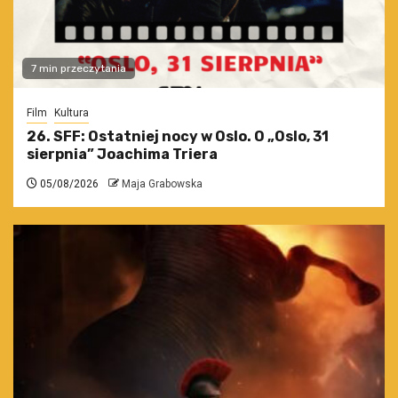
7 min przeczytania
Film
Kultura
26. SFF: Ostatniej nocy w Oslo. O „Oslo, 31
sierpnia” Joachima Triera
05/08/2026
Maja Grabowska