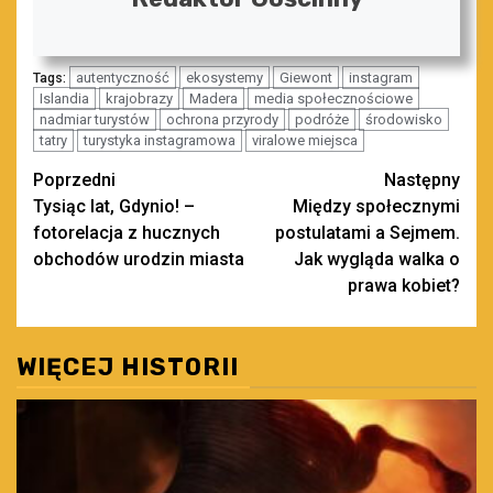
autentyczność
ekosystemy
Giewont
instagram
Tags:
Islandia
krajobrazy
Madera
media społecznościowe
nadmiar turystów
ochrona przyrody
podróże
środowisko
tatry
turystyka instagramowa
viralowe miejsca
Zobacz
Poprzedni
Następny
Tysiąc lat, Gdynio! –
Między społecznymi
wpisy
fotorelacja z hucznych
postulatami a Sejmem.
obchodów urodzin miasta
Jak wygląda walka o
prawa kobiet?
WIĘCEJ HISTORII