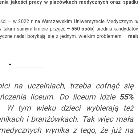
enia jakości pracy w placówkach medycznych oraz spadk
ności – w 2022 r. na Warszawskim Uniwersytecie Medycznym n
rzy takim samym limicie przyjęć –
550 osób
) średnia kandydató
yczne nadal borykają się z jednym, wielkim problemem –
mał
ci na uczelniach, trzeba cofnąć się
ńczenia liceum. Do liceum idzie
55%
. W tym wieku dzieci wybierają też
chnikach i branżówkach. Tak więc mała
medycznych wynika z tego, że już na