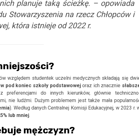
nich planuje taką ścieżkę. – opowiada
du Stowarzyszenia na rzecz Chłopców i
, która istnieje od 2022 r.
niejszości?
tów względem studentek uczelni medycznych składają się dwi
ców pod koniec szkoły podstawowej
oraz ich znacznie
słabsz
z preferencjami do innych kierunków, głównie techniczno
ami, nie ludźmi. Dużym problemem jest także mała popularnoś
emia
). Według danych Centralnej Komisji Edukacyjnej, w 2023 r. 
5% lub mniej
.
ebuje mężczyzn?