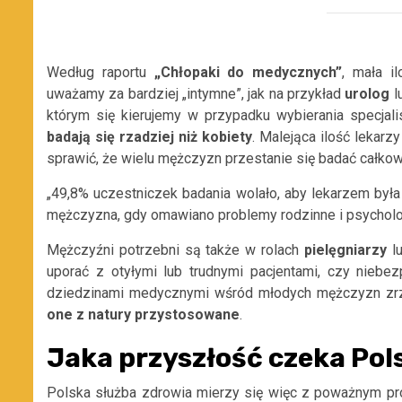
Według raportu
„Chłopaki do medycznych”
, mała i
uważamy za bardziej „intymne”, jak na przykład
urolog
l
którym się kierujemy w przypadku wybierania specjali
badają się rzadziej niż kobiety
. Malejąca ilość lekarz
sprawić, że wielu mężczyzn przestanie się badać całkow
„49,8% uczestniczek badania wolało, aby lekarzem była
mężczyzna, gdy omawiano problemy rodzinne i psycholo
Mężczyźni potrzebni są także w rolach
pielęgniarzy
l
uporać z otyłymi lub trudnymi pacjentami, czy niebe
dziedzinami medycznymi wśród młodych mężczyzn zrzu
one z natury przystosowane
.
Jaka przyszłość czeka Pol
Polska służba zdrowia mierzy się więc z poważnym pr