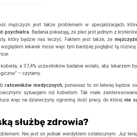
lość mężczyzn jest także problemem w specjalizacjach, któr
ub
psychiatra
. Badania pokazują, że płeć jest jednym z kryteriów
sty, który będzie nas leczyć. Faktem jest także, że
mężczyźn
y względem lekarek może więc tym bardziej pogłębić tą różnicę 
icie.
 kobieta, a 37,4% uczestników badania wolało, aby lekarzem by
giczne” – czytamy.
ub
ratowników
medycznych
, ponieważ to im łatwiej będzie si
zpiecznymi sytuacjami niż kobietom. Tak małe zainteresowani
ca więc na dziewczyny ogromną ilość pracy, do której
nie s
ską służbę zdrowia?
oblemem. Nie jest on jednak werdyktem ostatecznym. Już tera