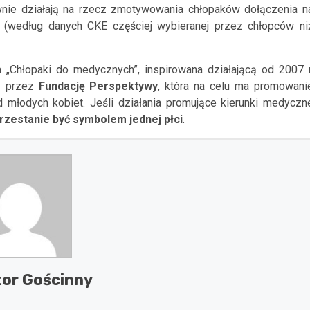
ywnie działają na rzecz zmotywowania chłopaków dołączenia n
i (według danych CKE częściej wybieranej przez chłopców ni
Chłopaki do medycznych”, inspirowana działającą od 2007 r
ą przez
Fundację Perspektywy
, która na celu ma promowani
ód młodych kobiet. Jeśli działania promujące kierunki medyczn
przestanie być symbolem jednej płci
.
or Gościnny