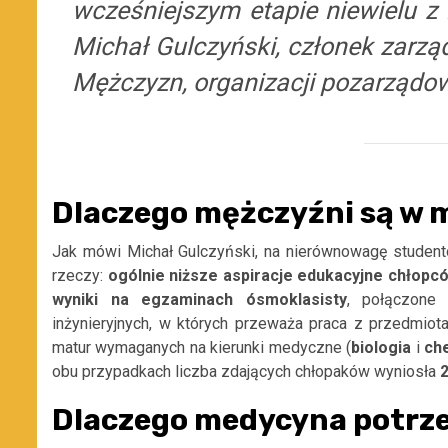
wcześniejszym etapie niewielu z 
Michał Gulczyński, członek zarzą
Mężczyzn, organizacji pozarządowej
Dlaczego mężczyźni są w m
Jak mówi Michał Gulczyński, na nierównowagę studen
rzeczy:
ogólnie niższe aspiracje edukacyjne chłop
wyniki na egzaminach ósmoklasisty
, połączone 
inżynieryjnych, w których przeważa praca z przedmiot
matur wymaganych na kierunki medyczne (
biologia
i
ch
obu przypadkach liczba zdających chłopaków wyniosła
2
Dlaczego medycyna potrz