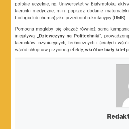
polskie uczelnie, np. Uniwersytet w Białymstoku, akt
kierunki medyczne, m.in. poprzez dodanie matematyk
biologia lub chemia) jako przedmiot rekrutacyjny (UMB).
Pomocna mogłaby się okazać również sama kampania „
inicjatywą
„Dziewczyny na Politechniki”
, prowadzon
kierunków inżynieryjnych, technicznych i ścisłych wśr
wśród chłopców przyniosą efekty,
wkrótce biały kitel 
Redakt