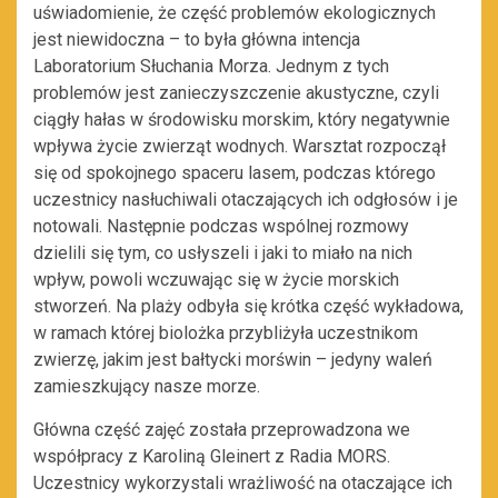
uświadomienie, że część problemów ekologicznych
jest niewidoczna – to była główna intencja
Laboratorium Słuchania Morza. Jednym z tych
problemów jest zanieczyszczenie akustyczne, czyli
ciągły hałas w środowisku morskim, który negatywnie
wpływa życie zwierząt wodnych. Warsztat rozpoczął
się od spokojnego spaceru lasem, podczas którego
uczestnicy nasłuchiwali otaczających ich odgłosów i je
notowali. Następnie podczas wspólnej rozmowy
dzielili się tym, co usłyszeli i jaki to miało na nich
wpływ, powoli wczuwając się w życie morskich
stworzeń. Na plaży odbyła się krótka część wykładowa,
w ramach której biolożka przybliżyła uczestnikom
zwierzę, jakim jest bałtycki morświn – jedyny waleń
zamieszkujący nasze morze.
Główna część zajęć została przeprowadzona we
współpracy z Karoliną Gleinert z Radia MORS.
Uczestnicy wykorzystali wrażliwość na otaczające ich