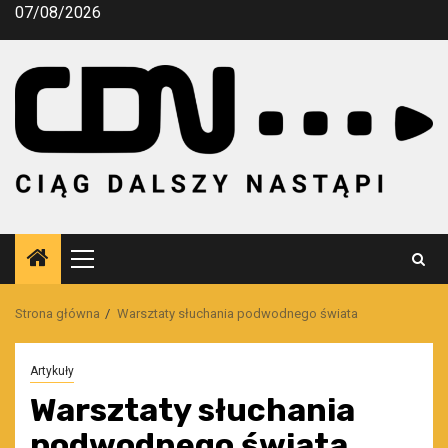
Przejdź
07/08/2026
do
treści
Menu
główne
Strona główna
Warsztaty słuchania podwodnego świata
Artykuły
Warsztaty słuchania
podwodnego świata