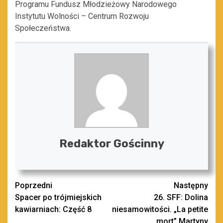
Programu Fundusz Młodzieżowy Narodowego
Instytutu Wolności
– Centrum Rozwoju
Społeczeństwa.
Redaktor Gościnny
Zobacz
Poprzedni
Następny
Spacer po trójmiejskich
26. SFF: Dolina
wpisy
kawiarniach: Część 8
niesamowitości. „La petite
mort” Martyny