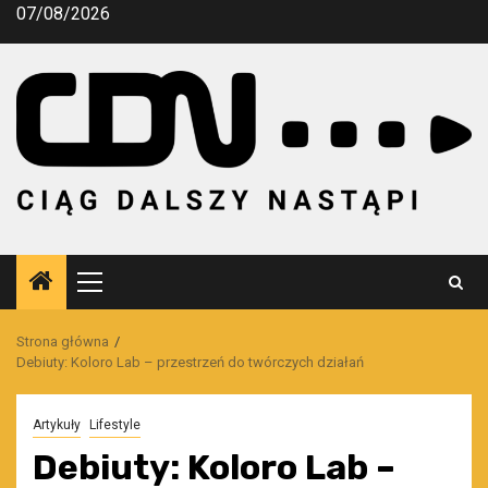
Przejdź
07/08/2026
do
treści
Menu
główne
Strona główna
Debiuty: Koloro Lab – przestrzeń do twórczych działań
Artykuły
Lifestyle
Debiuty: Koloro Lab –