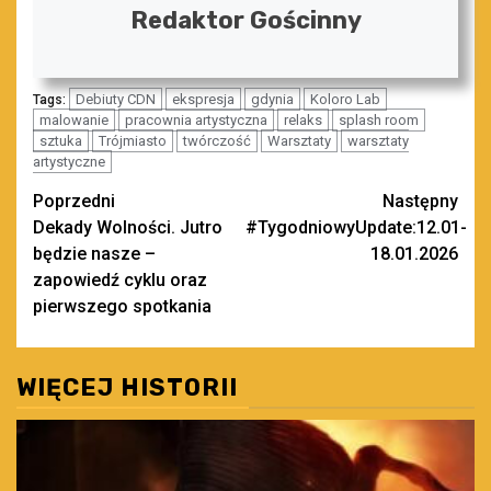
Redaktor Gościnny
Debiuty CDN
ekspresja
gdynia
Koloro Lab
Tags:
malowanie
pracownia artystyczna
relaks
splash room
sztuka
Trójmiasto
twórczość
Warsztaty
warsztaty
artystyczne
Zobacz
Poprzedni
Następny
Dekady Wolności. Jutro
#TygodniowyUpdate:12.01-
wpisy
będzie nasze –
18.01.2026
zapowiedź cyklu oraz
pierwszego spotkania
WIĘCEJ HISTORII