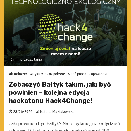
3 min przeczytania
Aktualności
Artykuły
CDN poleca!
Współpraca
Zapowiedzi
Zobaczyć Bałtyk takim, jaki być
powinien – kolejna edycja
hackatonu Hack4Change!
23/06/2026
Natalia Maziakowska
Jaki powinien być Bałtyk? Na to pytanie, już za tydzień,
odpowiedź będzie próbowało znaleźć ponad 100