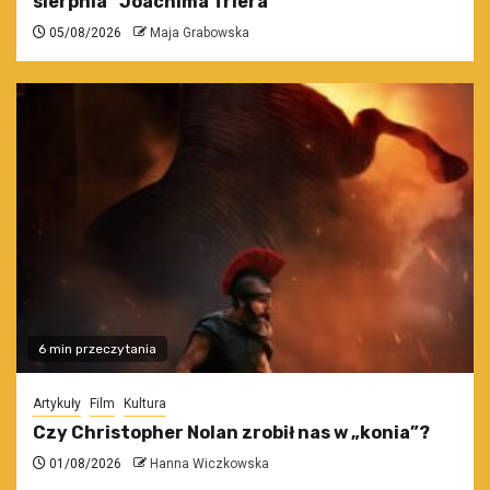
sierpnia” Joachima Triera
05/08/2026
Maja Grabowska
6 min przeczytania
Artykuły
Film
Kultura
Czy Christopher Nolan zrobił nas w „konia”?
01/08/2026
Hanna Wiczkowska