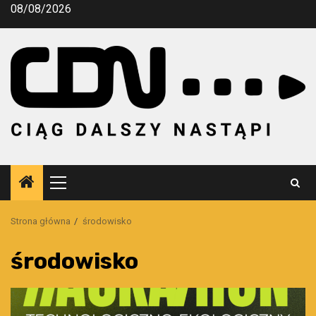
Przejdź
08/08/2026
do
treści
Menu
główne
Strona główna
środowisko
środowisko