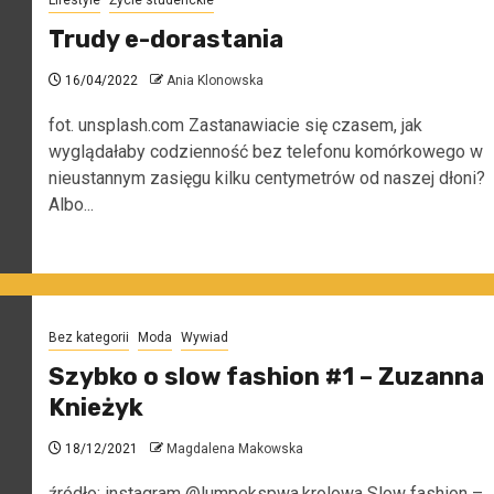
Lifestyle
Życie studenckie
Trudy e-dorastania
16/04/2022
Ania Klonowska
fot. unsplash.com Zastanawiacie się czasem, jak
wyglądałaby codzienność bez telefonu komórkowego w
nieustannym zasięgu kilku centymetrów od naszej dłoni?
Albo...
Bez kategorii
Moda
Wywiad
Szybko o slow fashion #1 – Zuzanna
Knieżyk
18/12/2021
Magdalena Makowska
źródło: instagram @lumpekspwa.krolowa Slow fashion –