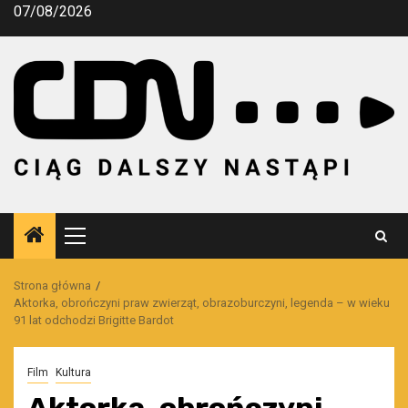
Przejdź
07/08/2026
do
treści
Menu
główne
Strona główna
Aktorka, obrończyni praw zwierząt, obrazoburczyni, legenda – w wieku
91 lat odchodzi Brigitte Bardot
Film
Kultura