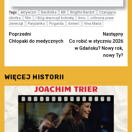
aktywizm
Bardotka
BB
Brigitte Bardot
Czarująca
Tags:
idiotka
film
I Bóg stworzył kobietę
kino
ochrona praw
zwierząt
Paryżanka
Pogarda
śmierć
Viva Maria
Zobacz
Poprzedni
Następny
Chłopaki do medycznych
Co robić w styczniu 2026
wpisy
w Gdańsku? Nowy rok,
nowy Ty?
WIĘCEJ HISTORII