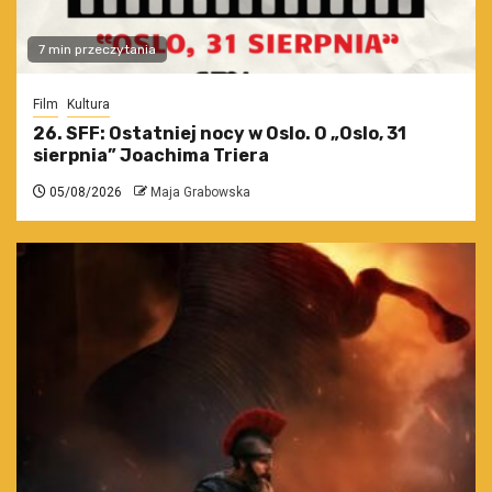
7 min przeczytania
Film
Kultura
26. SFF: Ostatniej nocy w Oslo. O „Oslo, 31
sierpnia” Joachima Triera
05/08/2026
Maja Grabowska