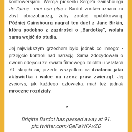
kontrowersjami. Wersja piosenki Serge’a Gainsbourga
Je t’aime… moi non plus
z Bardot została uznana za
zbyt obrazoburczą, żeby zostać opublikowaną.
Później
Gainsbourg nagrał ten duet z
Jane Birkin
,
która podobno z zazdrości o „Bardotkę”, wolała
sama wejść do studia.
Jej największym grzechem było jednak co innego: ­
przejęcie kontroli nad narracją. Sama zdecydowała o
swoim odejściu ze świata filmowego blichtru i w latach
70. skupiła się przede wszystkim na
działaniu jako
aktywistka
i
walce na rzecz praw zwierząt
. Jej
życiorys, jak każdego człowieka, miał też jednak
mroczne rozdziały
.
Brigitte Bardot has passed away at 91.
pic.twitter.com/QeFaWFAvZD