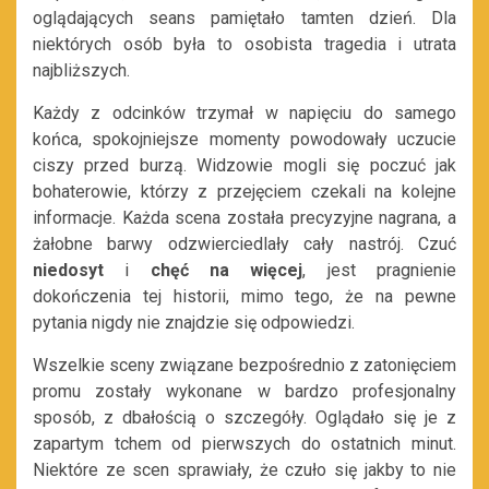
oglądających seans pamiętało tamten dzień. Dla
niektórych osób była to osobista tragedia i utrata
najbliższych.
Każdy z odcinków trzymał w napięciu do samego
końca, spokojniejsze momenty powodowały uczucie
ciszy przed burzą. Widzowie mogli się poczuć jak
bohaterowie, którzy z przejęciem czekali na kolejne
informacje. Każda scena została precyzyjne nagrana, a
żałobne barwy odzwierciedlały cały nastrój. Czuć
niedosyt
i
chęć na więcej
, jest pragnienie
dokończenia tej historii, mimo tego, że na pewne
pytania nigdy nie znajdzie się odpowiedzi.
Wszelkie sceny związane bezpośrednio z zatonięciem
promu zostały wykonane w bardzo profesjonalny
sposób, z dbałością o szczegóły. Oglądało się je z
zapartym tchem od pierwszych do ostatnich minut.
Niektóre ze scen sprawiały, że czuło się jakby to nie