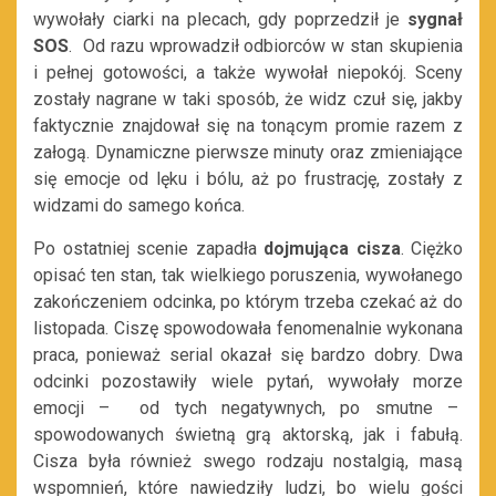
wywołały ciarki na plecach, gdy poprzedził je
sygnał
SOS
. Od razu wprowadził odbiorców w stan skupienia
i pełnej gotowości, a także wywołał niepokój. Sceny
zostały nagrane w taki sposób, że widz czuł się, jakby
faktycznie znajdował się na tonącym promie razem z
załogą. Dynamiczne pierwsze minuty oraz zmieniające
się emocje od lęku i bólu, aż po frustrację, zostały z
widzami do samego końca.
Po ostatniej scenie zapadła
dojmująca cisza
. Ciężko
opisać ten stan, tak wielkiego poruszenia, wywołanego
zakończeniem odcinka, po którym trzeba czekać aż do
listopada. Ciszę spowodowała fenomenalnie wykonana
praca, ponieważ serial okazał się bardzo dobry. Dwa
odcinki pozostawiły wiele pytań, wywołały morze
emocji – od tych negatywnych, po smutne –
spowodowanych świetną grą aktorską, jak i fabułą.
Cisza była również swego rodzaju nostalgią, masą
wspomnień, które nawiedziły ludzi, bo wielu gości