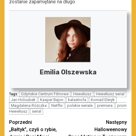
zostanie zapamiętane na długo.
Emilia Olszewska
Gdyńskie Centrum Filmowe
Heweliusz
Heweliusz serial
Tags:
Jan Holoubek
Kasper Bajon
katastrofa
Konrad Eleryk
Magdalena Różczka
Netflix
polskie seriale
premiera
prom
Heweliusz
serial
Zobacz
Poprzedni
Następny
„Bałtyk”, czyli o rybie,
Halloweenowy
wpisy