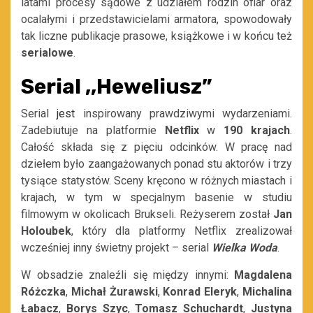
latami procesy sądowe z udziałem rodzin ofiar oraz
ocalałymi i przedstawicielami armatora, spowodowały
tak liczne publikacje prasowe, książkowe i w końcu też
serialowe
.
Serial ,,Heweliusz”
Serial
jest
inspirowany prawdziwymi wydarzeniami.
Zadebiutuje na platformie
Netflix
w
190 krajach
.
Całość składa się z pięciu odcinków. W pracę nad
dziełem było zaangażowanych ponad stu aktorów i trzy
tysiące statystów. Sceny kręcono w różnych miastach i
krajach, w tym w specjalnym basenie w studiu
filmowym w okolicach Brukseli. Reżyserem został
Jan
Holoubek
, który dla platformy Netflix zrealizował
wcześniej inny świetny projekt – serial
Wielka Woda
.
W obsadzie znaleźli się między innymi:
Magdalena
Różczka
,
Michał Żurawski
,
Konrad
Eleryk
,
Michalina
Łabacz
,
Borys Szyc
,
Tomasz Schuchardt
,
Justyna