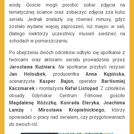
wodę. Goście mogli porobić sobie zdjęcia na
tematycznej ściance oraz zobaczyć zdjęcia zza kulis
serialu. Jednak znalazły się również minusy, gdyż
zostało wydane więcej zaproszeń, niż miejsc w sali,
dlatego niektórzy uczestnicy musieli siedzieć na
schodach w pomieszczeniu.
Po obejrzeniu dwóch odcinków odbyło się spotkanie z
twórcami oraz aktorami serialu prowadzone przez
Jarosława Kuźniara
. Na spotkanie przybyli reżyser
Jan Holoubek
, producentka
Anna Kępińska
,
scenarzysta
Kasper Bajon
, operator
Bartłomiej
Kaczmarek
i montażysta
Rafał Listopad
. Z członków
obsady Gdyńskie Centrum Filmowe gościło
Magdalenę Różczkę
,
Konrada Eleryka
,
Joachima
Lamżę
i
Mirosława Kropielnickiego
, którzy
opowiadali o pracy nad serialem, czy przygotowaniach
do swoich ról.