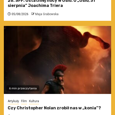
26. SFF: Ostatniej nocy w Oslo. O „Oslo, 31
sierpnia” Joachima Triera
05/08/2026
Maja Grabowska
6 min przeczytania
Artykuły
Film
Kultura
Czy Christopher Nolan zrobił nas w „konia”?