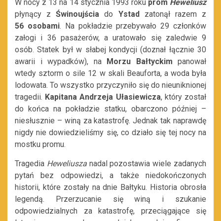
W nocy z 13 na 14 stycznia 1993 roku
prom
Heweliusz
płynący z
Świnoujścia
do
Ystad
zatonął razem z
56
osobami
. Na pokładzie przebywało 29 członków
załogi i 36 pasażerów, a uratowało się zaledwie 9
osób. Statek był w słabej kondycji (doznał łącznie 30
awarii i wypadków), na
Morzu Bałtyckim
panował
wtedy sztorm o sile 12 w skali Beauforta, a woda była
lodowata. To wszystko przyczyniło się do nieuniknionej
tragedii.
Kapitana Andrzeja Ułasiewicza
, który został
do końca na pokładzie statku, obarczono później –
niesłusznie – winą za katastrofę. Jednak tak naprawdę
nigdy nie dowiedzieliśmy się, co działo się tej nocy na
mostku promu.
Tragedia
Heweliusza
nadal pozostawia wiele zadanych
pytań bez odpowiedzi, a także niedokończonych
historii, które zostały na dnie Bałtyku. Historia obrosła
legendą. Przerzucanie się winą i szukanie
odpowiedzialnych za katastrofę, przeciągające się