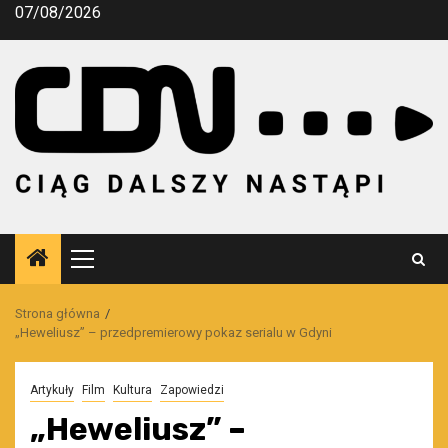
Przejdź
07/08/2026
do
treści
Menu
główne
Strona główna
„Heweliusz” – przedpremierowy pokaz serialu w Gdyni
Artykuły
Film
Kultura
Zapowiedzi
„Heweliusz” –