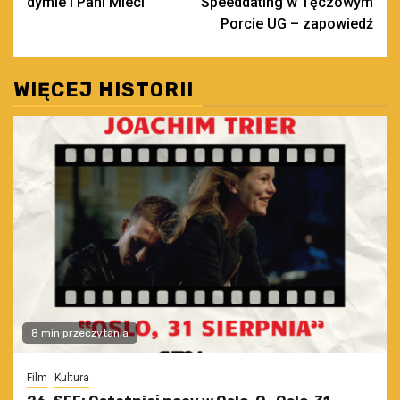
dymie i Pani Mieci
Speeddating w Tęczowym
Porcie UG – zapowiedź
WIĘCEJ HISTORII
8 min przeczytania
Film
Kultura