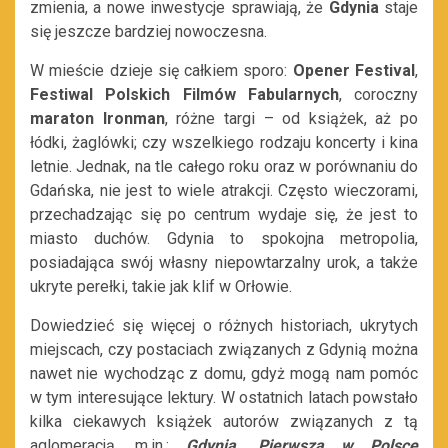
zmienia, a nowe inwestycje sprawiają, że
Gdynia
staje
się jeszcze bardziej nowoczesna.
W mieście dzieje się całkiem sporo:
Opener Festival
,
Festiwal Polskich Filmów Fabularnych
, coroczny
maraton Ironman
, różne targi
–
od książek, aż po
łódki, żaglówki; czy wszelkiego rodzaju koncerty i kina
letnie. Jednak, na tle całego roku oraz w porównaniu do
Gdańska, nie jest to wiele atrakcji. Często wieczorami,
przechadzając się po centrum wydaje się, że jest to
miasto duchów. Gdynia to spokojna metropolia,
posiadająca swój własny niepowtarzalny urok, a także
ukryte perełki, takie jak klif w Orłowie.
Dowiedzieć się więcej o różnych historiach, ukrytych
miejscach, czy postaciach związanych z Gdynią można
nawet nie wychodząc z domu, gdyż mogą nam pomóc
w tym interesujące lektury. W ostatnich latach powstało
kilka ciekawych książek autorów związanych z tą
aglomeracją, m.in.:
Gdynia. Pierwsza w Polsce