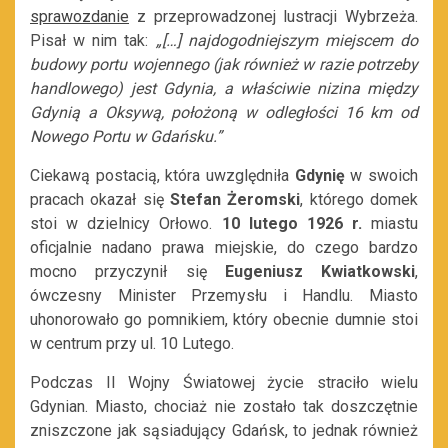
sprawozdanie
z przeprowadzonej lustracji Wybrzeża.
Pisał w nim tak:
„[…] najdogodniejszym miejscem do
budowy portu wojennego (jak również w razie potrzeby
handlowego) jest Gdynia, a właściwie nizina między
Gdynią a Oksywą, położoną w odległości 16 km od
Nowego Portu w Gdańsku.”
Ciekawą postacią, która uwzględniła
Gdynię
w swoich
pracach okazał się
Stefan Żeromski
, którego domek
stoi w dzielnicy Orłowo.
10 lutego 1926 r.
miastu
oficjalnie nadano prawa miejskie, do czego bardzo
mocno przyczynił się
Eugeniusz Kwiatkowski
,
ówczesny Minister Przemysłu i Handlu. Miasto
uhonorowało go pomnikiem, który obecnie dumnie stoi
w centrum przy ul. 10 Lutego.
Podczas II Wojny Światowej życie straciło wielu
Gdynian. Miasto, chociaż nie zostało tak doszczętnie
zniszczone jak sąsiadujący Gdańsk, to jednak również