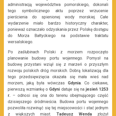
administracją województwa pomorskiego, dokonali
tego symbolicznego aktu poprzez wrzucenie
pierścienia do spienionej wody morskiej. Całe
wydarzenie miało bardzo historyczny charakter,
ponieważ oznaczało odzyskania przez Polskę dostępu
do Morza Bałtyckiego na podstawie traktatu
wersalskiego.
Po zaślubinach Polski z morzem rozpoczęto
planowanie budowy portu wojennego. Pomysł na
budowę przystani wziął się z marzeń o przyszłym
rozwoju polskich dróg morskich. Dobrą lokalizacją dla
tego przedsięwzięcia okazała się mała wieś nad
morzem, jaką była wówczas
Gdynia
. Co ciekawe,
pierwszą wzmiankę o
Gdyni
datuje się na
jesień 1253
r.
–
odnosi się ona do terenu obejmującego część
dzisiejszego śródmieścia. Budowa portu wojennego
pozwoliła rozwinąć się tej miejscowości i stać jednym
z większych miast.
Tadeusz Wenda
złożył