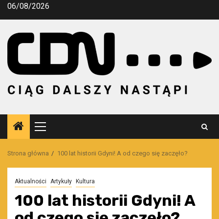
Przejdź
06/08/2026
do
treści
Menu
główne
Strona główna
100 lat historii Gdyni! A od czego się zaczęło?
Aktualności
Artykuły
Kultura
100 lat historii Gdyni! A
od czego się zaczęło?