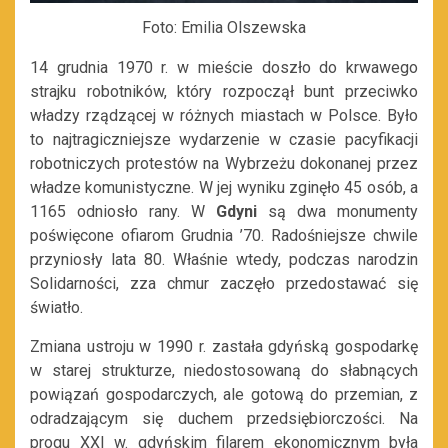
Foto: Emilia Olszewska
14 grudnia 1970 r. w mieście doszło do krwawego
strajku robotników, który rozpoczął bunt przeciwko
władzy rządzącej w różnych miastach w Polsce. Było
to najtragiczniejsze wydarzenie w czasie pacyfikacji
robotniczych protestów na Wybrzeżu dokonanej przez
władze komunistyczne. W jej wyniku zginęło 45 osób, a
1165 odniosło rany. W
Gdyni
są dwa monumenty
poświęcone ofiarom Grudnia ’70. Radośniejsze chwile
przyniosły lata 80. Właśnie wtedy, podczas narodzin
Solidarności, zza chmur zaczęło przedostawać się
światło.
Zmiana ustroju w 1990 r. zastała gdyńską gospodarkę
w starej strukturze, niedostosowaną do słabnących
powiązań gospodarczych, ale gotową do przemian, z
odradzającym się duchem przedsiębiorczości. Na
progu XXI w. gdyńskim filarem ekonomicznym była