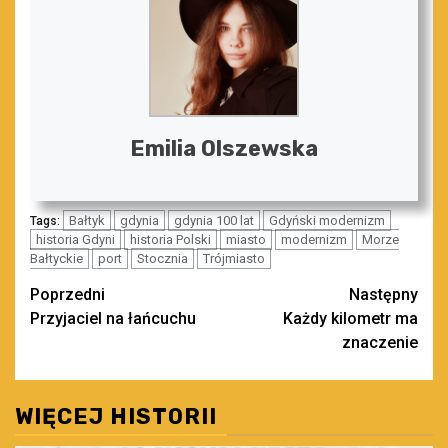
Emilia Olszewska
Bałtyk
gdynia
gdynia 100 lat
Gdyński modernizm
Tags:
historia Gdyni
historia Polski
miasto
modernizm
Morze
Bałtyckie
port
Stocznia
Trójmiasto
Zobacz
Poprzedni
Następny
Przyjaciel na łańcuchu
Każdy kilometr ma
wpisy
znaczenie
WIĘCEJ HISTORII