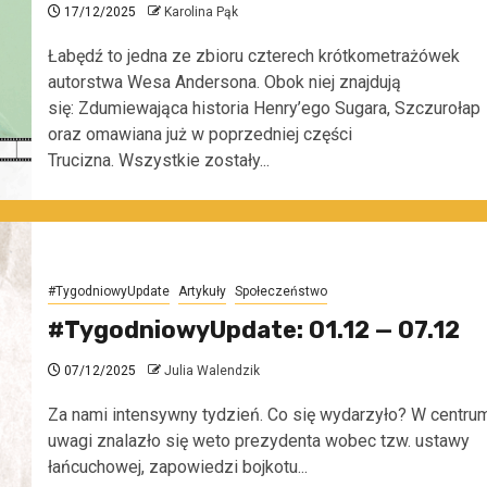
17/12/2025
Karolina Pąk
Łabędź to jedna ze zbioru czterech krótkometrażówek
autorstwa Wesa Andersona. Obok niej znajdują
się: Zdumiewająca historia Henry’ego Sugara, Szczurołap
oraz omawiana już w poprzedniej części
Trucizna. Wszystkie zostały...
#TygodniowyUpdate
Artykuły
Społeczeństwo
#TygodniowyUpdate: 01.12 — 07.12
07/12/2025
Julia Walendzik
Za nami intensywny tydzień. Co się wydarzyło? W centru
uwagi znalazło się weto prezydenta wobec tzw. ustawy
łańcuchowej, zapowiedzi bojkotu...