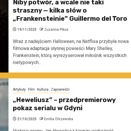
Niby potwór, a wcale nie taki
straszny — kilka słów o
„Frankensteinie” Guillermo del Toro
19/11/2025
Zuzanna Pikus
Wraz z nadejściem Halloween, na Netflixa przybyła nowa
filmowa adaptacja słynnej powieści Mary Shelley,
Frankenstein, którą wyreżyserował miłośnik wszystkich
nietypowych...
Artykuły
Film
Kultura
Zapowiedzi
„Heweliusz” – przedpremierowy
pokaz serialu w Gdyni
21/10/2025
Emilia Olszewska
Historię promu Jan Heweliusz kojarzy większość