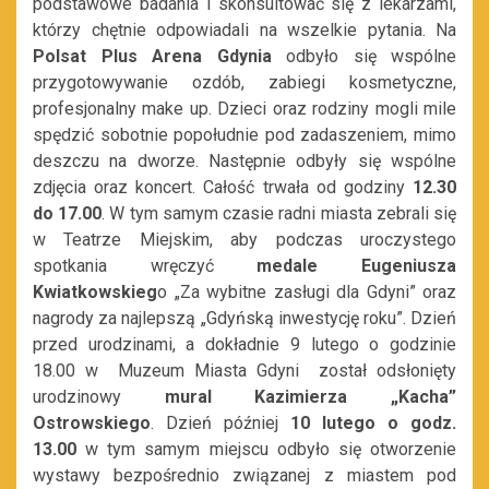
podstawowe badania i skonsultować się z lekarzami,
którzy chętnie odpowiadali na wszelkie pytania. Na
Polsat Plus Arena Gdynia
odbyło się wspólne
przygotowywanie ozdób, zabiegi kosmetyczne,
profesjonalny make up. Dzieci oraz rodziny mogli mile
spędzić sobotnie popołudnie pod zadaszeniem, mimo
deszczu na dworze. Następnie odbyły się wspólne
zdjęcia oraz koncert. Całość trwała od godziny
12.30
do 17.00
. W tym samym czasie radni miasta zebrali się
w Teatrze Miejskim, aby podczas uroczystego
spotkania wręczyć
medale
Eugeniusza
Kwiatkowskieg
o „Za wybitne zasługi dla Gdyni” oraz
nagrody za najlepszą „Gdyńską inwestycję roku”. Dzień
przed urodzinami, a dokładnie 9 lutego o godzinie
18.00 w Muzeum Miasta Gdyni został odsłonięty
urodzinowy
mural Kazimierza „Kacha”
Ostrowskiego
. Dzień później
10 lutego o godz.
13.00
w tym samym miejscu odbyło się otworzenie
wystawy bezpośrednio związanej z miastem pod