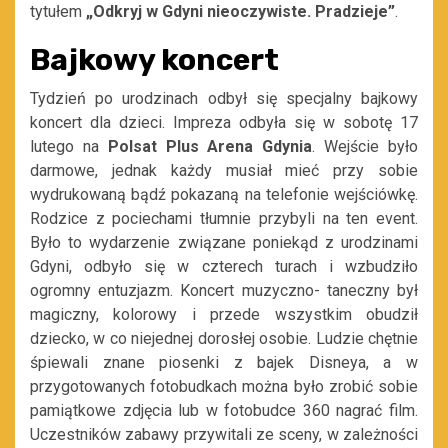
tytułem
„Odkryj w Gdyni nieoczywiste. Pradzieje”
.
Bajkowy koncert
Tydzień po urodzinach odbył się specjalny bajkowy
koncert dla dzieci. Impreza odbyła się w sobotę 17
lutego na
Polsat Plus Arena Gdynia
. Wejście było
darmowe, jednak każdy musiał mieć przy sobie
wydrukowaną bądź pokazaną na telefonie wejściówkę.
Rodzice z pociechami tłumnie przybyli na ten event.
Było to wydarzenie związane poniekąd z urodzinami
Gdyni, odbyło się w czterech turach i wzbudziło
ogromny entuzjazm. Koncert muzyczno- taneczny był
magiczny, kolorowy i przede wszystkim obudził
dziecko, w co niejednej dorosłej osobie. Ludzie chętnie
śpiewali znane piosenki z bajek Disneya, a w
przygotowanych fotobudkach można było zrobić sobie
pamiątkowe zdjęcia lub w fotobudce 360 nagrać film.
Uczestników zabawy przywitali ze sceny, w zależności