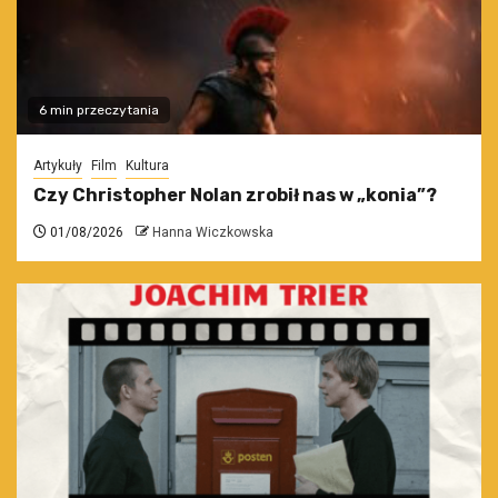
6 min przeczytania
Artykuły
Film
Kultura
Czy Christopher Nolan zrobił nas w „konia”?
01/08/2026
Hanna Wiczkowska