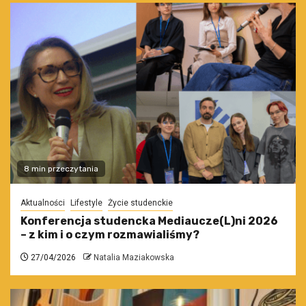
8 min przeczytania
Aktualności
Lifestyle
Życie studenckie
Konferencja studencka Mediaucze(L)ni 2026
– z kim i o czym rozmawialiśmy?
27/04/2026
Natalia Maziakowska