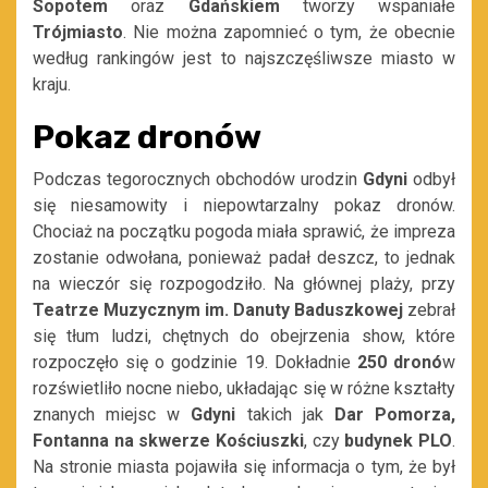
Sopotem
oraz
Gdańskiem
tworzy wspaniałe
Trójmiasto
. Nie można zapomnieć o tym, że obecnie
według rankingów jest to najszczęśliwsze miasto w
kraju.
Pokaz dronów
Podczas tegorocznych obchodów urodzin
Gdyni
odbył
się niesamowity i niepowtarzalny pokaz dronów.
Chociaż na początku pogoda miała sprawić, że impreza
zostanie odwołana, ponieważ padał deszcz, to jednak
na wieczór się rozpogodziło. Na głównej plaży, przy
Teatrze Muzycznym im. Danuty Baduszkowej
zebrał
się tłum ludzi, chętnych do obejrzenia show, które
rozpoczęło się o godzinie 19. Dokładnie
250 dronó
w
rozświetliło nocne niebo, układając się w różne kształty
znanych miejsc w
Gdyni
takich jak
Dar Pomorza,
Fontanna na skwerze Kościuszki
, czy
budynek PLO
.
Na stronie miasta pojawiła się informacja o tym, że był