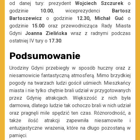
od danej tury: prezydent
Wojciech Szczurek
o
godzinie
10.00
, wiceprezydenci
Bartosz
Bartoszewicz
o godzinie
12.30, Michał Guć
o
godzinie
15.00
oraz przewodnicząca Rady Miasta
Gdyni
Joanna Zielińska
wraz z radnymi podczas
ostatniej IV tury o
17.30
.
Podsumowanie
Urodziny Gdyni przebiegły w sposób huczny oraz z
niesamowicie fantastyczną atmosferą. Mimo brzydkiej
pogody na twarzach ludzi gościł uśmiech. Mieszkańcy
miasta i nie tylko chętnie brali udział w przygotowanych
przez Gdynię atrakcjach. Większość z nich była
darmowa, dlatego ludzie tak ochoczo brali w nich udział
oraz pragnęli mile spędzić ten czas. Różnorodność, a
także ilość atrakcji zapewniła niesamowite i
entuzjastyczne wrażenia, które na długo pozostaną w
pamięci.