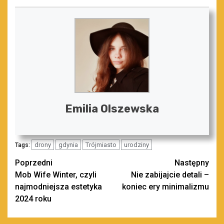
Emilia Olszewska
drony
gdynia
Trójmiasto
urodziny
Tags:
Zobacz
Poprzedni
Następny
Mob Wife Winter, czyli
Nie zabijajcie detali –
wpisy
najmodniejsza estetyka
koniec ery minimalizmu
2024 roku