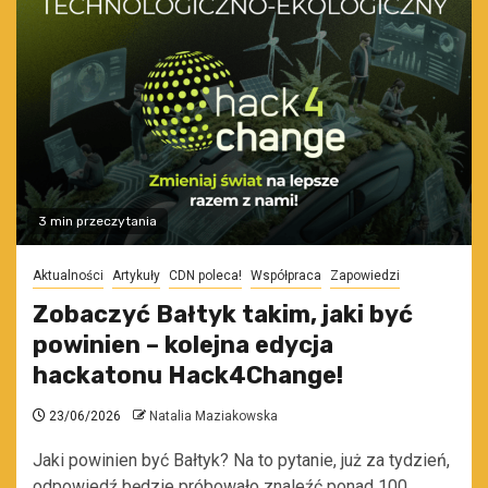
3 min przeczytania
Aktualności
Artykuły
CDN poleca!
Współpraca
Zapowiedzi
Zobaczyć Bałtyk takim, jaki być
powinien – kolejna edycja
hackatonu Hack4Change!
23/06/2026
Natalia Maziakowska
Jaki powinien być Bałtyk? Na to pytanie, już za tydzień,
odpowiedź będzie próbowało znaleźć ponad 100