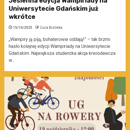
Jesienna edycja Wampiriady na
Uniwersytecie Gdańskim już
wkrótce
15/10/2025
Zuza Brzóska
„Wampiry ją piją, bohaterowie oddają!” – tak brzmi
hasło kolejnej edycji Wampiriady na Uniwersytecie
Gdańskim. Największa studencka akcja krwiodawcza
w...