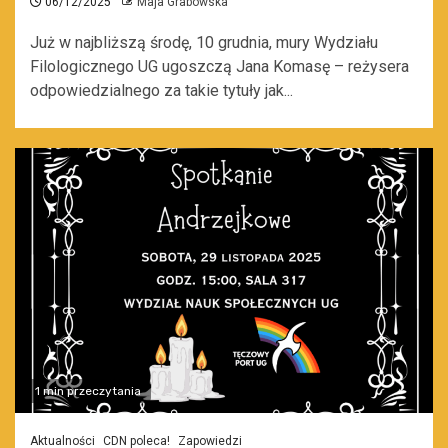
06/12/2025
Maja Grabowska
Już w najbliższą środę, 10 grudnia, mury Wydziału
Filologicznego UG ugoszczą Jana Komasę – reżysera
odpowiedzialnego za takie tytuły jak...
1 min przeczytania
Aktualności
CDN poleca!
Zapowiedzi