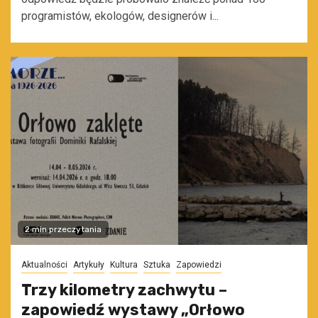
programistów, ekologów, designerów i...
2 min przeczytania
Aktualności
Artykuły
Kultura
Sztuka
Zapowiedzi
Trzy kilometry zachwytu –
zapowiedź wystawy „Orłowo