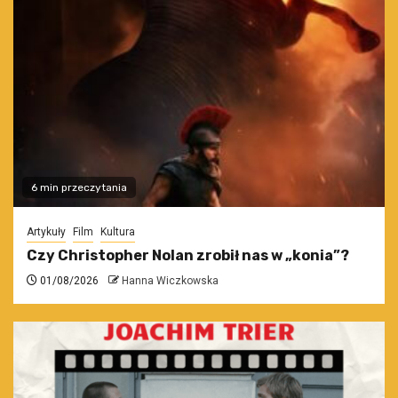
6 min przeczytania
Artykuły
Film
Kultura
Czy Christopher Nolan zrobił nas w „konia”?
01/08/2026
Hanna Wiczkowska