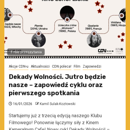
3 min przeczytania
Akcje CDN-u
Aktualności
CDN poleca!
Film
Zapowiedzi
Dekady Wolności. Jutro będzie
nasze – zapowiedź cyklu oraz
pierwszego spotkania
16/01/2026
Kamil Sulak-Kozłowski
Startujemy już z trzecią edycją naszego Klubu
Filmowego! Ponownie łączymy siły z Kinem
Kameralnym Cafe! Nowy cykl Dekady Wolności! –...