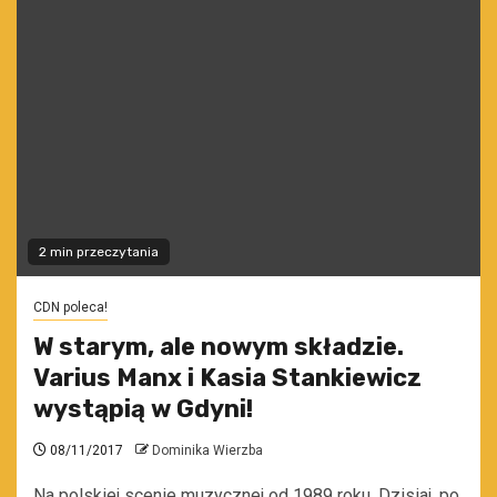
2 min przeczytania
CDN poleca!
W starym, ale nowym składzie.
Varius Manx i Kasia Stankiewicz
wystąpią w Gdyni!
08/11/2017
Dominika Wierzba
Na polskiej scenie muzycznej od 1989 roku. Dzisiaj, po