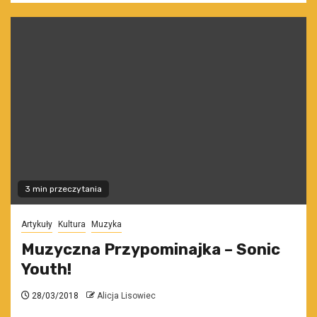
3 min przeczytania
Artykuły
Kultura
Muzyka
Muzyczna Przypominajka – Sonic
Youth!
28/03/2018
Alicja Lisowiec