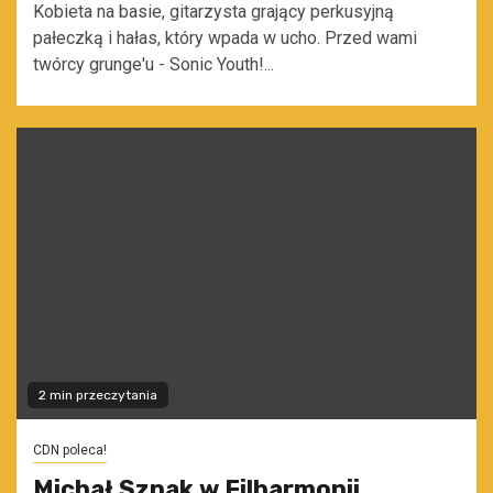
Kobieta na basie, gitarzysta grający perkusyjną
pałeczką i hałas, który wpada w ucho. Przed wami
twórcy grunge'u - Sonic Youth!...
2 min przeczytania
CDN poleca!
Michał Szpak w Filharmonii