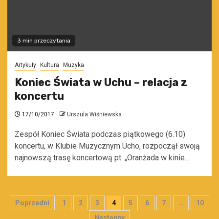
3 min przeczytania
Artykuły
Kultura
Muzyka
Koniec Świata w Uchu – relacja z
koncertu
17/10/2017
Urszula Wiśniewska
Zespół Koniec Świata podczas piątkowego (6.10)
koncertu, w Klubie Muzycznym Ucho, rozpoczął swoją
najnowszą trasę koncertową pt. „Oranżada w kinie...
Stronicowanie
Poprzedni
1
2
3
4
5
6
7
…
10
Następny