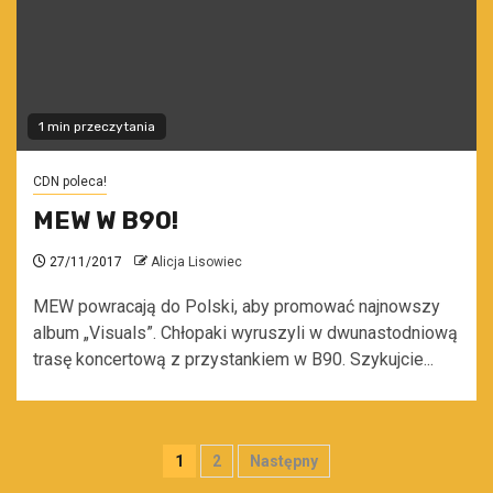
1 min przeczytania
CDN poleca!
MEW W B90!
27/11/2017
Alicja Lisowiec
MEW powracają do Polski, aby promować najnowszy
album „Visuals”. Chłopaki wyruszyli w dwunastodniową
trasę koncertową z przystankiem w B90. Szykujcie...
Stronicowanie
1
2
Następny