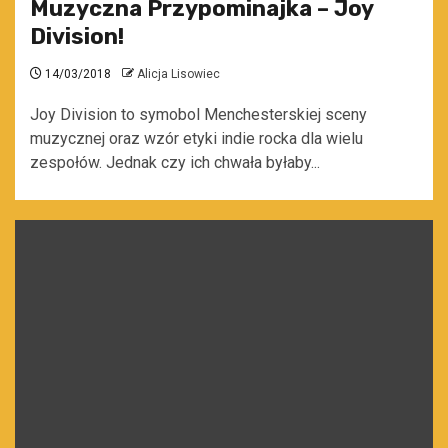
Muzyczna Przypominajka – Joy
Division!
14/03/2018
Alicja Lisowiec
Joy Division to symobol Menchesterskiej sceny
muzycznej oraz wzór etyki indie rocka dla wielu
zespołów. Jednak czy ich chwała byłaby...