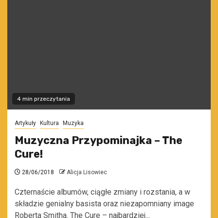
4 min przeczytania
Artykuły
Kultura
Muzyka
Muzyczna Przypominajka – The
Cure!
28/06/2018
Alicja Lisowiec
Czternaście albumów, ciągłe zmiany i rozstania, a w
składzie genialny basista oraz niezapomniany image
Roberta Smitha. The Cure – najbardziej...