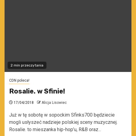
2 min przeczytania
CDN poleca!
Rosalie. w Sfinie!
17/04/2018
Alicja Lisowiec
Już w tę sobotę w sopockim Sfinks700 będziecie
mogli usłyszeć nadzieje polskiej sceny muzycznej.
Rosalie. to mieszanka hip-hop’u, R&B oraz...