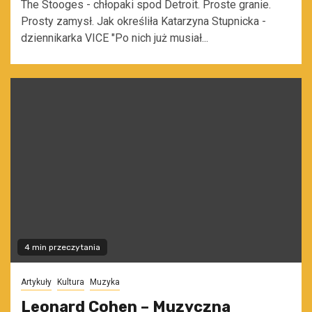
The Stooges - chłopaki spod Detroit. Proste granie.
Prosty zamysł. Jak określiła Katarzyna Stupnicka -
dziennikarka VICE "Po nich już musiał...
4 min przeczytania
Artykuły
Kultura
Muzyka
Leonard Cohen – Muzyczna