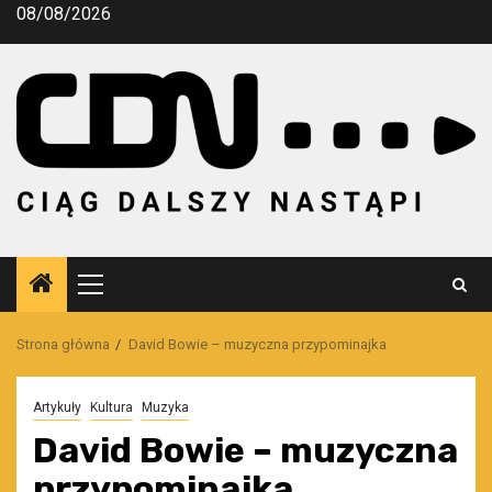
Przejdź
08/08/2026
do
treści
Menu
główne
Strona główna
David Bowie – muzyczna przypominajka
Artykuły
Kultura
Muzyka
David Bowie – muzyczna
przypominajka