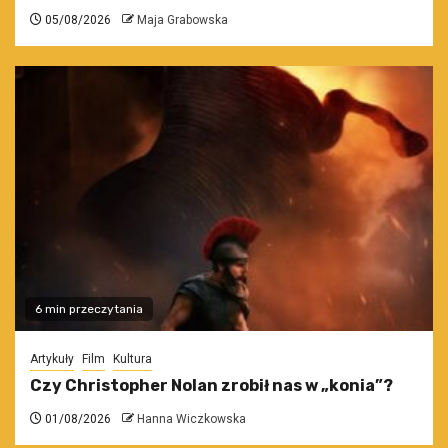
05/08/2026
Maja Grabowska
6 min przeczytania
Artykuły
Film
Kultura
Czy Christopher Nolan zrobił nas w „konia”?
01/08/2026
Hanna Wiczkowska