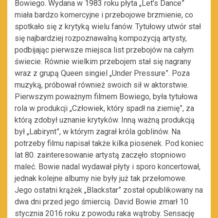
Bowiego. Wydana w 1983 roku płyta „Let’s Dance”
miała bardzo komercyjne i przebojowe brzmienie, co
spotkało się z krytyką wielu fanów. Tytułowy utwór stał
się najbardziej rozpoznawalną kompozycją artysty,
podbijając pierwsze miejsca list przebojów na całym
świecie. Równie wielkim przebojem stał się nagrany
wraz z grupą Queen singiel „Under Pressure”. Poza
muzyką, próbował również swoich sił w aktorstwie.
Pierwszym poważnym filmem Bowiego, była tytułowa
rola w produkcji „Człowiek, który spadł na ziemię”, za
którą zdobył uznanie krytyków. Inną ważną produkcją
był „Labirynt”, w którym zagrał króla goblinów. Na
potrzeby filmu napisał także kilka piosenek. Pod koniec
lat 80. zainteresowanie artystą zaczęło stopniowo
maleć. Bowie nadal wydawał płyty i sporo koncertował,
jednak kolejne albumy nie były już tak przełomowe.
Jego ostatni krążek „Blackstar” został opublikowany na
dwa dni przed jego śmiercią. David Bowie zmarł 10
stycznia 2016 roku z powodu raka wątroby. Sensację