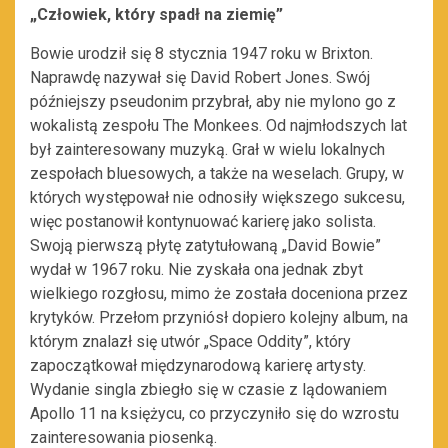
„Człowiek, który spadł na ziemię”
Bowie urodził się 8 stycznia 1947 roku w Brixton.
Naprawdę nazywał się David Robert Jones. Swój
późniejszy pseudonim przybrał, aby nie mylono go z
wokalistą zespołu The Monkees. Od najmłodszych lat
był zainteresowany muzyką. Grał w wielu lokalnych
zespołach bluesowych, a także na weselach. Grupy, w
których występował nie odnosiły większego sukcesu,
więc postanowił kontynuować karierę jako solista.
Swoją pierwszą płytę zatytułowaną „David Bowie”
wydał w 1967 roku. Nie zyskała ona jednak zbyt
wielkiego rozgłosu, mimo że została doceniona przez
krytyków. Przełom przyniósł dopiero kolejny album, na
którym znalazł się utwór „Space Oddity”, który
zapoczątkował międzynarodową karierę artysty.
Wydanie singla zbiegło się w czasie z lądowaniem
Apollo 11 na księżycu, co przyczyniło się do wzrostu
zainteresowania piosenką.