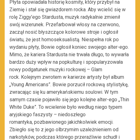
Płyta opowiadała historię kosmity, który przybył na
Ziemię i stał się gwiazdorem rocka. Aby wcielić się w
rolę Ziggy’ego Stardusta, muzyk radykalnie zmienił
swój wizerunek. Przefarbował włosy na czerwono,
zaczął nosić błyszczące kolorowe stroje i ogłosił
światu, że jest homoseksualistą. Niespełna rok po
wydaniu płyty, Bowie ogłosił koniec swojego alter-ego.
Mimo, że kariera Stardusta nie trwała długo, to wywarła
bardzo duży wpływ na popkulturę i spopularyzowała
nowy podgatunek muzyki rockowej – Glam
rock. Kolejnym zwrotem w karierze artysty był album
„Young Americans”. Bowie porzucił rockową stylistykę,
zwracając się ku amerykańskiemu soulowi. W tym
samym czasie pojawiło się jego kolejne alter-ego „Thin
White Duke”. To wcielenie było według niego typem
aryjskiego faszysty – niedoszłego
romantyka, pozbawionego jakichkolwiek emocji.
Zbiegło się to z jego olbrzymim uzależnieniem od
narkotyków, podczas którego przeraźliwie schudł i