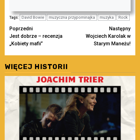
David Bowie
muzyczna przypominajka
muzyka
Rock
Tags:
Zobacz
Poprzedni
Następny
Jest dobrze – recenzja
Wojciech Karolak w
wpisy
„Kobiety mafii”
Starym Maneżu!
WIĘCEJ HISTORII