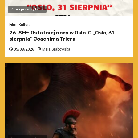
7 min przeczytania
Film
Kultura
26. SFF: Ostatniej nocy w Oslo. O „Oslo, 31
sierpnia” Joachima Triera
05/08/2026
Maja Grabowska