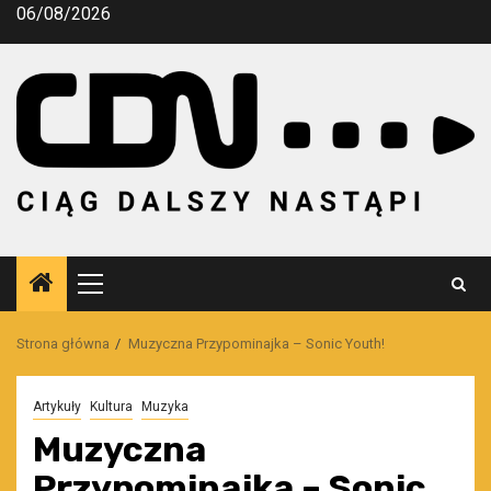
Przejdź
06/08/2026
do
treści
Menu
główne
Strona główna
Muzyczna Przypominajka – Sonic Youth!
Artykuły
Kultura
Muzyka
Muzyczna
Przypominajka – Sonic