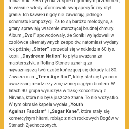
rocka. Rok 1985 był dla zespołu ogromnym przełomem,
to właśnie wtedy uformowali swój specyficzny styl
grania.
Ich kawałki nigdy nie zawierają jednego
schematu kompozycji. Za to są bardzo melodyjne, a
gitary sprawiają wrażenie sterczącej brudnej chmury.
Album
„Evol”
spowodowały
,
że Soniki wylądowali w
czołówce alternatywnych zespołów, natomiast wydany
rok później
„Sister”
sprzedał się w nakładzie 60 tys.
kopii.
„Daydream Nation”
to płyta uważana za
majstersztyk, a Rolling Stones uznał ją za
najważniejszą twórczość kończącej się dekady lat 80.
Zawiera m.in.
„Teen Age
Riot”
, który stał się hymnem
ówczesnej młodzieży zmęczonej ciągłym buntem. W
latach 90. grupa wyruszyła w trasę koncertową z
Nirvaną, która nie była jeszcze znana. To nie wszystko.
W tym okresie kapela wydała
„Youth
Against Fascism”
i
„Sugar Kane”
, które stały się
komercyjnym hitami, robiąc z nich rockowych Bogów w
Stanach Zjednoczonych.