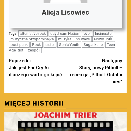
Alicja Lisowiec
alternative rock
daydream Nation
evol
Incinerate
Tags:
muzyczna przypominajka
muzyka
no wave
Nowy Jork
post punk
Rock
sister
Sonic Youth
Sugar kane
Teen
Age Riot
zespół
Zobacz
Poprzedni
Następny
Jaki jest Far Cry 5 i
Stary, nowy Pitbull –
wpisy
dlaczego warto go kupić
recenzja „Pitbull. Ostatni
pies”
WIĘCEJ HISTORII