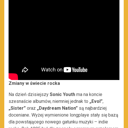
Zmiany w świecie rocka
Na dzień dzisiejszy
Sonic Youth
ma na koncie
szesnaście albumów, niemniej jednak to
„Evol”
,
„Sister”
oraz
„Daydream
Nation”
są najbardziej
doceniane
.
Wyżej wymienione longplaye stały się bazą
dla powstającego nowego gatunku muzyki – indie