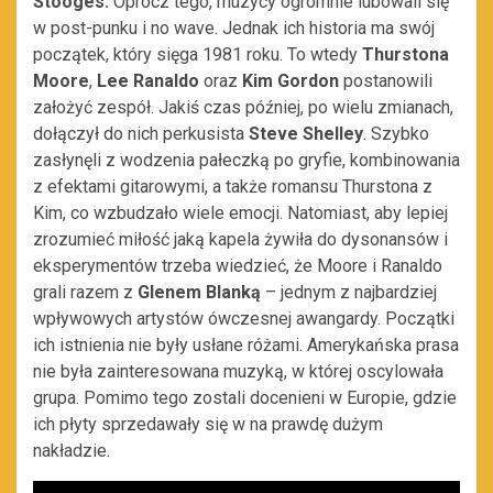
Stooges.
Oprócz tego, muzycy ogromnie lubowali się
w post-punku i no wave. Jednak ich historia ma swój
początek, który sięga 1981 roku. To wtedy
Thurstona
Moore
,
Lee Ranaldo
oraz
Kim Gordon
postanowili
założyć zespół. Jakiś czas później, po wielu zmianach,
dołączył do nich perkusista
Steve Shelley
. Szybko
zasłynęli z wodzenia pałeczką po gryfie, kombinowania
z efektami gitarowymi, a także romansu Thurstona z
Kim, co wzbudzało wiele emocji. Natomiast, aby lepiej
zrozumieć miłość jaką kapela żywiła do dysonansów i
eksperymentów trzeba wiedzieć, że Moore i Ranaldo
grali razem z
Glenem Blanką
– jednym z najbardziej
wpływowych artystów ówczesnej awangardy. Początki
ich istnienia nie były usłane różami. Amerykańska prasa
nie była zainteresowana muzyką, w której oscylowała
grupa. Pomimo tego zostali docenieni w Europie, gdzie
ich płyty sprzedawały się w na prawdę dużym
nakładzie.