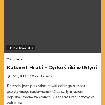
1 min przeczytania
CDN poleca!
Kabaret Hrabi – Cyrkuśniki w Gdyni
17/04/2018
Weronika Detka
Potrzebujesz porządnej dawki dobrego humoru i
pozytywnego nastawienia? Chcesz tym razem
popłakać trochę ze śmiechu? Kabaret Hrabi przybywa
zatem na...