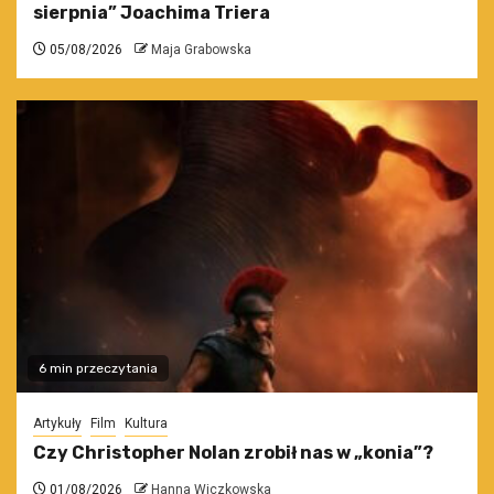
sierpnia” Joachima Triera
05/08/2026
Maja Grabowska
6 min przeczytania
Artykuły
Film
Kultura
Czy Christopher Nolan zrobił nas w „konia”?
01/08/2026
Hanna Wiczkowska