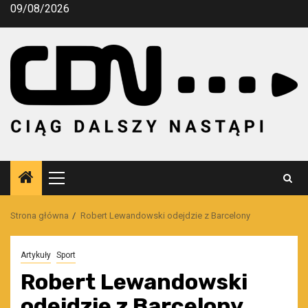
Przejdź
09/08/2026
do
treści
Menu
główne
Strona główna
Robert Lewandowski odejdzie z Barcelony
Artykuły
Sport
Robert Lewandowski
odejdzie z Barcelony