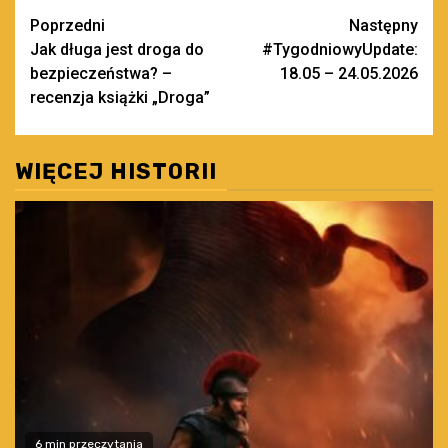
Zobacz
Poprzedni
Następny
Jak długa jest droga do
#TygodniowyUpdate:
wpisy
bezpieczeństwa? –
18.05 – 24.05.2026
recenzja książki „Droga”
WIĘCEJ HISTORII
6 min przeczytania