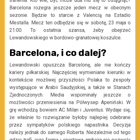
trafienia. Kto wie, być może uda mu się to osiągnąć?
Barcelona rozegra jeszcze jeden mecz w obecnym
sezonie. Będzie to starcie z Valencią na Estadio
Mestalla. Mecz ten odbędzie się w sobotę, 23 maja o
21:00. To ostatnia szansa, żeby obejrzeć
Lewandowskiego w bordowo-granatowej koszulce.
Barcelona, i co dalej?
Lewandowski opuszcza Barcelonę, ale nie kończy
kariery piłkarskiej. Najczęściej wymieniane kierunki w
kontekście możliwej przyszłości Polaka to zespoły
występujące w Arabii Saudyjskiej, a także w Stanach
Zjednoczonych. Media wspominały jeszcze o
możliwości przeniesienia na Półwysep Apeniński. W
grę wchodzą bowiem AC Milan i Juventus. Wydaje się,
że właśnie to rozwiązanie byłoby najlepiej odebrane
przez sympatyków polskiego napastnika. Decyzja
należy jednak do samego Roberta. Niezależnie od tego
gdzie trafi, jego forma i sportowa ambicja nie pozwolą