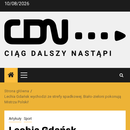
Przejdź
10/08/2026
do
treści
Menu
główne
Strona główna
Lechia Gdańsk wychodzi ze strefy spadkowej. Biało-zieloni pokonują
Mistrza Polski!
Artykuły
Sport