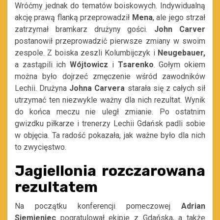
Wróćmy jednak do tematów boiskowych. Indywidualną
akcję prawą flanką przeprowadził
Mena
, ale jego strzał
zatrzymał bramkarz drużyny gości.
John Carver
postanowił przeprowadzić pierwsze zmiany w swoim
zespole. Z boiska zeszli Kolumbijczyk i
Neugebauer,
a zastąpili ich
Wójtowicz
i
Tsarenko
. Gołym okiem
można było dojrzeć zmęczenie wśród zawodników
Lechii. Drużyna
Johna Carvera
starała się z całych sił
utrzymać ten niezwykle ważny dla nich rezultat. Wynik
do końca meczu nie uległ zmianie. Po ostatnim
gwizdku piłkarze i trenerzy Lechii Gdańsk padli sobie
w objęcia. Ta radość pokazała, jak ważne było dla nich
to zwycięstwo.
Jagiellonia rozczarowana
rezultatem
Na początku konferencji pomeczowej
Adrian
Siemieniec
pogratulował ekipie z Gdańska, a także