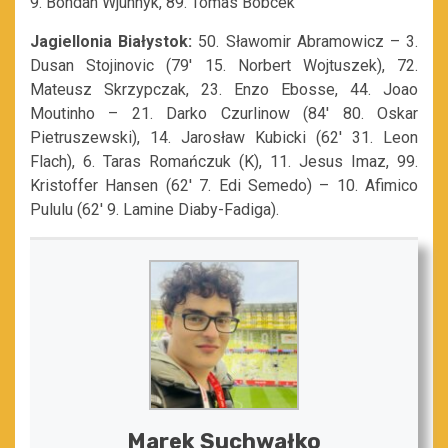
9. Bohdan Wjunnyk, 89. Tomas Bobcek
Jagiellonia Białystok:
50. Sławomir Abramowicz – 3.
Dusan Stojinovic (79′ 15. Norbert Wojtuszek), 72.
Mateusz Skrzypczak, 23. Enzo Ebosse, 44. Joao
Moutinho – 21. Darko Czurlinow (84′ 80. Oskar
Pietruszewski), 14. Jarosław Kubicki (62′ 31. Leon
Flach), 6. Taras Romańczuk (K), 11. Jesus Imaz, 99.
Kristoffer Hansen (62′ 7. Edi Semedo) – 10. Afimico
Pululu (62′ 9. Lamine Diaby-Fadiga).
Marek Suchwałko