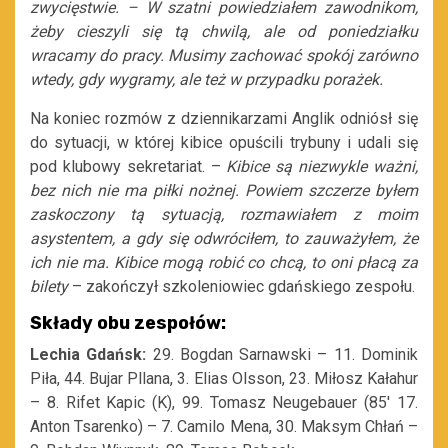
zwycięstwie. – W szatni powiedziałem zawodnikom,
żeby cieszyli się tą chwilą, ale od poniedziałku
wracamy do pracy. Musimy zachować spokój zarówno
wtedy, gdy wygramy, ale też w przypadku porażek.
Na koniec rozmów z dziennikarzami Anglik odniósł się
do sytuacji, w której kibice opuścili trybuny i udali się
pod klubowy sekretariat. –
Kibice są niezwykle ważni,
bez nich nie ma piłki nożnej. Powiem szczerze byłem
zaskoczony tą sytuacją, rozmawiałem z moim
asystentem, a gdy się odwróciłem, to zauważyłem, że
ich nie ma. Kibice mogą robić co chcą, to oni płacą za
bilety
– zakończył szkoleniowiec gdańskiego zespołu.
Składy obu zespołów:
Lechia Gdańsk:
29. Bogdan Sarnawski – 11. Dominik
Piła, 44. Bujar Pllana, 3. Elias Olsson, 23. Miłosz Kałahur
– 8. Rifet Kapic (K), 99. Tomasz Neugebauer (85′ 17.
Anton Tsarenko) – 7. Camilo Mena, 30. Maksym Chłań –