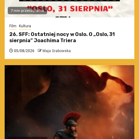
7 min przeczytania
Film
Kultura
26. SFF: Ostatniej nocy w Oslo. O „Oslo, 31
sierpnia” Joachima Triera
05/08/2026
Maja Grabowska