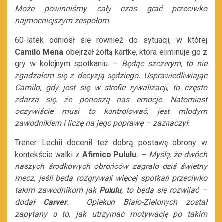
Może powinniśmy cały czas grać przeciwko
najmocniejszym zespołom.
60-latek odniósł się również do sytuacji, w której
Camilo Mena
obejrzał żółtą kartkę, która eliminuje go z
gry w kolejnym spotkaniu. –
Będąc szczerym, to nie
zgadzałem się z decyzją sędziego. Usprawiedliwiając
Camilo, gdy jest się w strefie rywalizacji, to często
zdarza się, że ponoszą nas emocje. Natomiast
oczywiście musi to kontrolować, jest młodym
zawodnikiem i liczę na jego poprawę – zaznaczył.
Trener Lechii docenił też dobrą postawę obrony w
kontekście walki z
Afimico Pululu
. – Myślę, że dwóch
naszych środkowych obrońców zagrało dziś świetny
mecz, jeśli będą rozgrywali więcej spotkań przeciwko
takim zawodnikom jak
Pululu
, to będą się rozwijać –
dodał
Carver
.
Opiekun Biało-Zielonych został
zapytany o to, jak utrzymać motywację po takim