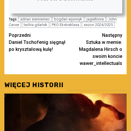
adrian siemieniec
bogdan wjunnyk
jagiellonia
John
Tags:
Carver
lechia gdańsk
PKO Ekstraklasa
sezon 2024/2025
Zobacz
Poprzedni
Następny
Daniel Tschofenig sięgnął
Sztuka w memie.
wpisy
po kryształową kulę!
Magdalena Hirsch o
swoim koncie
wawer_intellectuals
WIĘCEJ HISTORII