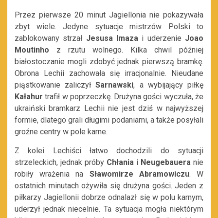
Przez pierwsze 20 minut Jagiellonia nie pokazywała
zbyt wiele. Jedyne sytuacje mistrzów Polski to
zablokowany strzał
Jesusa Imaza
i uderzenie
Joao
Moutinho
z rzutu wolnego. Kilka chwil później
białostoczanie mogli zdobyć jednak pierwszą bramkę.
Obrona Lechii zachowała się irracjonalnie. Nieudane
piąstkowanie zaliczył
Sarnawski
, a wybijający piłkę
Kałahur
trafił w poprzeczkę. Drużyna gości wyczuła, że
ukraiński bramkarz Lechii nie jest dziś w najwyższej
formie, dlatego grali długimi podaniami, a także posyłali
groźne centry w pole karne.
Z kolei Lechiści łatwo dochodzili do sytuacji
strzeleckich, jednak próby
Chłania
i
Neugebauera
nie
robiły wrażenia na
Sławomirze Abramowiczu
. W
ostatnich minutach ożywiła się drużyna gości. Jeden z
piłkarzy Jagiellonii dobrze odnalazł się w polu karnym,
uderzył jednak niecelnie. Ta sytuacja mogła niektórym