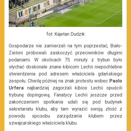
fot. Kajetan Dudzik
Gospodarze nie zamierzali na tym poprzestać, Biało-
Zieloni próbowali zaskoczyć przeciwników długimi
podaniami. W okolicach 75. minuty z trybun było
słychać doskonale znane kibicom Lechii niepochlebne
stwierdzenia pod adresem właściciela gdańskiego
zespołu. Chwilę później na znak protestu wobec
Paolo
Urfera
najbardziej zagorzali kibice Lechii opuścili
trybunę dopingową. Fanatycy Lechii jeszcze przed
zakończeniem spotkania udali się pod budynek
sekretariatu klubu, aby tam wyrazić swoją złość z
powodu sposobu zarządzania klubem przez
szwajcarskiego właściciela klubu.