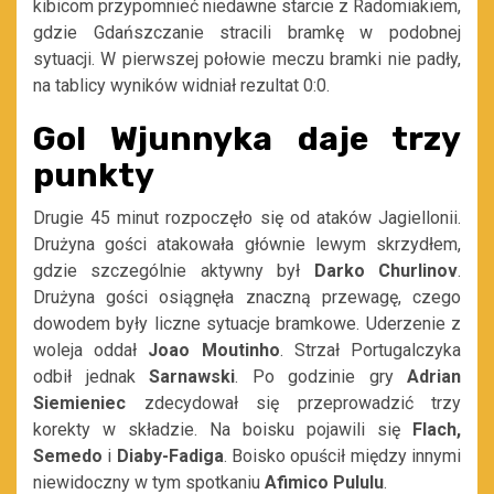
kibicom przypomnieć niedawne starcie z Radomiakiem,
gdzie Gdańszczanie stracili bramkę w podobnej
sytuacji. W pierwszej połowie meczu bramki nie padły,
na tablicy wyników widniał rezultat 0:0.
Gol Wjunnyka daje trzy
punkty
Drugie 45 minut rozpoczęło się od ataków Jagiellonii.
Drużyna gości atakowała głównie lewym skrzydłem,
gdzie szczególnie aktywny był
Darko Churlinov
.
Drużyna gości osiągnęła znaczną przewagę, czego
dowodem były liczne sytuacje bramkowe. Uderzenie z
woleja oddał
Joao Moutinho
. Strzał Portugalczyka
odbił jednak
Sarnawski
. Po godzinie gry
Adrian
Siemieniec
zdecydował się przeprowadzić trzy
korekty w składzie. Na boisku pojawili się
Flach,
Semedo
i
Diaby-Fadiga
. Boisko opuścił między innymi
niewidoczny w tym spotkaniu
Afimico Pululu
.