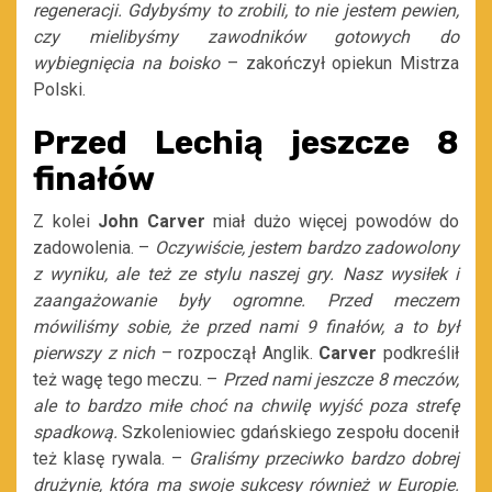
regeneracji. Gdybyśmy to zrobili, to nie jestem pewien,
czy mielibyśmy zawodników gotowych do
wybiegnięcia na boisko
– zakończył opiekun Mistrza
Polski.
Przed Lechią jeszcze 8
finałów
Z kolei
John Carver
miał dużo więcej powodów do
zadowolenia. –
Oczywiście, jestem bardzo zadowolony
z wyniku, ale też ze stylu naszej gry. Nasz wysiłek i
zaangażowanie były ogromne. Przed meczem
mówiliśmy sobie, że przed nami 9 finałów, a to był
pierwszy z nich
– rozpoczął Anglik.
Carver
podkreślił
też wagę tego meczu. –
Przed nami jeszcze 8 meczów,
ale to bardzo miłe choć na chwilę wyjść poza strefę
spadkową.
Szkoleniowiec gdańskiego zespołu docenił
też klasę rywala. –
Graliśmy przeciwko bardzo dobrej
drużynie, która ma swoje sukcesy również w Europie.