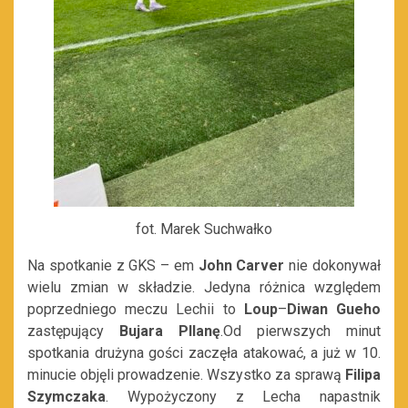
fot. Marek Suchwałko
Na spotkanie z GKS – em
John
Carver
nie dokonywał
wielu zmian w składzie. Jedyna różnica względem
poprzedniego meczu Lechii to
Loup
–
Diwan
Gueho
zastępujący
Bujara Pllanę
.Od pierwszych minut
spotkania drużyna gości zaczęła atakować, a już w 10.
minucie objęli prowadzenie. Wszystko za sprawą
Filipa
Szymczaka
. Wypożyczony z Lecha napastnik