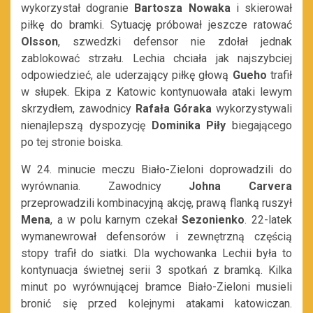
wykorzystał dogranie
Bartosza Nowaka
i skierował
piłkę do bramki. Sytuację próbował jeszcze ratować
Olsson
, szwedzki defensor nie zdołał jednak
zablokować strzału. Lechia chciała jak najszybciej
odpowiedzieć, ale uderzający piłkę głową
Gueho
trafił
w słupek. Ekipa z Katowic kontynuowała ataki lewym
skrzydłem, zawodnicy
Rafała
Góraka
wykorzystywali
nienajlepszą dyspozycję
Dominika Piły
biegającego
po tej stronie boiska.
W 24. minucie meczu Biało-Zieloni doprowadzili do
wyrównania. Zawodnicy
Johna Carvera
przeprowadzili kombinacyjną akcję, prawą flanką ruszył
Mena
, a w polu karnym czekał
Sezonienko
. 22-latek
wymanewrował defensorów i zewnętrzną częścią
stopy trafił do siatki. Dla wychowanka Lechii była to
kontynuacja świetnej serii 3 spotkań z bramką. Kilka
minut po wyrównującej bramce Biało-Zieloni musieli
bronić się przed kolejnymi atakami katowiczan.