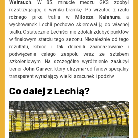
Weirauch
. W 85. minucie meczu GKS zdobył
rozstrzygającą o wyniku bramkę. Po wrzutce z rzutu
rożnego piłka trafiła w
Miłosza Kałahura
, a
wychowanek Lechii pechowo skierował ją do własnej
siatki. Ostatecznie Lechiści nie zdołali zdobyć punktów
w finałowym starciu tego sezonu. Niezależnie od tego
rezultatu, kibice i tak docenili zaangażowanie i
poświęcenie całego zespołu wraz ze sztabem
szkoleniowym. Na szczególne wyróżnienie zasłużył
trener
John Carver
, który otrzymał od fanów specjalny
transparent wyrażający wielki szacunek i podziw.
Co dalej z Lechią?