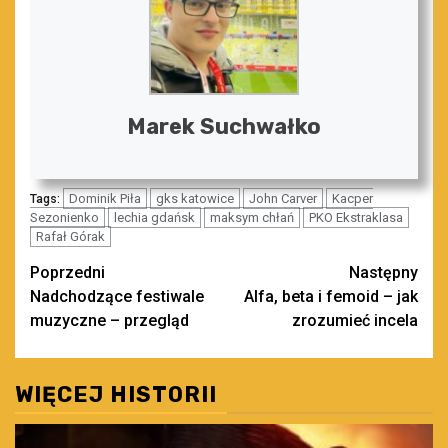
Marek Suchwałko
Dominik Piła
gks katowice
John Carver
Kacper
Tags:
Sezonienko
lechia gdańsk
maksym chłań
PKO Ekstraklasa
Rafał Górak
Zobacz
Poprzedni
Następny
Nadchodzące festiwale
Alfa, beta i femoid – jak
wpisy
muzyczne – przegląd
zrozumieć incela
WIĘCEJ HISTORII