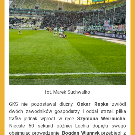
fot. Marek Suchwałko
GKS nie pozostawał dłużny,
Oskar Repka
zwiódł
dwóch zawodników gospodarzy i oddał strzał, piłka
trafiła jednak wprost w ręce
Szymona Weiraucha
.
Niecałe 60 sekund później Lechia dopięła swego
obejmując prowadzenie.
Bogdan Wjunnyk
przebiegł z