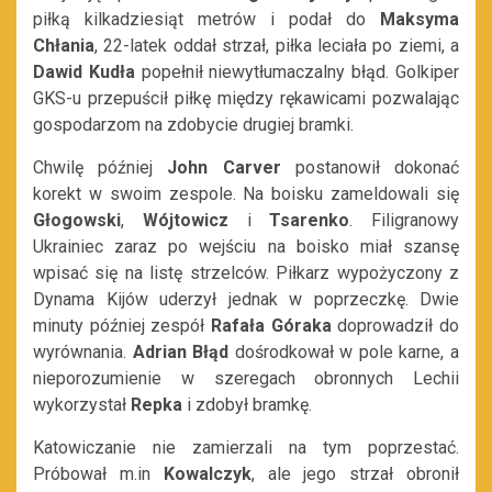
piłką kilkadziesiąt metrów i podał do
Maksyma
Chłania
, 22-latek oddał strzał, piłka leciała po ziemi, a
Dawid Kudła
popełnił niewytłumaczalny błąd. Golkiper
GKS-u przepuścił piłkę między rękawicami pozwalając
gospodarzom na zdobycie drugiej bramki.
Chwilę później
John Carver
postanowił dokonać
korekt w swoim zespole. Na boisku zameldowali się
Głogowski
,
Wójtowicz
i
Tsarenko
. Filigranowy
Ukrainiec zaraz po wejściu na boisko miał szansę
wpisać się na listę strzelców. Piłkarz wypożyczony z
Dynama Kijów uderzył jednak w poprzeczkę. Dwie
minuty później zespół
Rafała Góraka
doprowadził do
wyrównania.
Adrian Błąd
dośrodkował w pole karne, a
nieporozumienie w szeregach obronnych Lechii
wykorzystał
Repka
i zdobył bramkę.
Katowiczanie nie zamierzali na tym poprzestać.
Próbował m.in
Kowalczyk
, ale jego strzał obronił