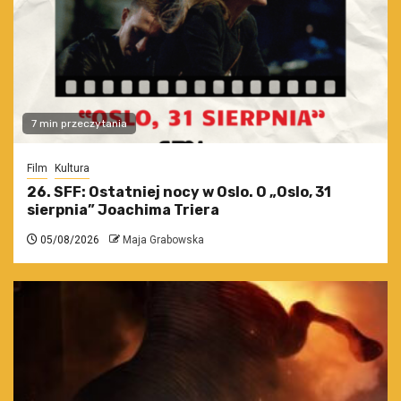
7 min przeczytania
Film
Kultura
26. SFF: Ostatniej nocy w Oslo. O „Oslo, 31
sierpnia” Joachima Triera
05/08/2026
Maja Grabowska