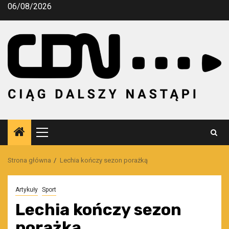
Przejdź
06/08/2026
do
treści
Menu
główne
Strona główna
Lechia kończy sezon porażką
Artykuły
Sport
Lechia kończy sezon
porażką