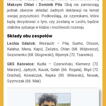
Maksym Chłań
i
Dominik Piła
. Obaj nie zamierzają
jednak obecnie składać żadnych deklaracji na temat
swojej przyszłości. Podkreślają, że czynnikami, które
będą decydować o tym, czy zostaną w Lechii, będzie
stabilna sytuacja w klubie i możliwość rozwoju.
Składy obu zespołów
Lechia Gdańsk:
Weirauch – Piła, Gueho, Olsson,
Kałahur, Mena, Kapić, Żelizko, Chlan (68. Wójtowicz),
Sezonienko (68. Głogowski), Wjunnyk (72. Tsarenko).
GKS Katowice:
Kudła – Czerwiński, Klemenz (72.
Marzec), Jędrych, Kuusk, Galán (66. Rogala), Błąd (72.
Drachal), Kowalczyk, Repka (90. Milewski), Nowak,
Szymczak (66. Mak).