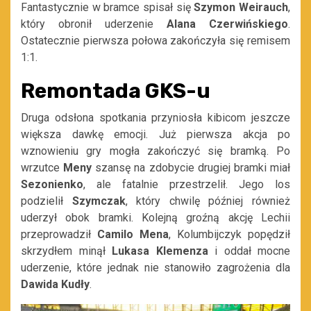
Fantastycznie w bramce spisał się
Szymon Weirauch
,
który obronił uderzenie
Alana Czerwińskiego
.
Ostatecznie pierwsza połowa zakończyła się remisem
1:1.
Remontada GKS-u
Druga odsłona spotkania przyniosła kibicom jeszcze
większa dawkę emocji. Już pierwsza akcja po
wznowieniu gry mogła zakończyć się bramką. Po
wrzutce
Meny
szansę na zdobycie drugiej bramki miał
Sezonienko
, ale fatalnie przestrzelił. Jego los
podzielił
Szymczak
, który chwilę później również
uderzył obok bramki. Kolejną groźną akcję Lechii
przeprowadził
Camilo Mena
, Kolumbijczyk popędził
skrzydłem minął
Lukasa Klemenza
i oddał mocne
uderzenie, które jednak nie stanowiło zagrożenia dla
Dawida Kudły
.