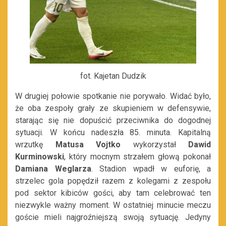
fot. Kajetan Dudzik
W drugiej połowie spotkanie nie porywało. Widać było,
że oba zespoły grały ze skupieniem w defensywie,
starając się nie dopuścić przeciwnika do dogodnej
sytuacji. W końcu nadeszła 85. minuta. Kapitalną
wrzutkę
Matusa Vojtko
wykorzystał
Dawid
Kurminowski
, który mocnym strzałem głową pokonał
Damiana Weglarza
. Stadion wpadł w euforię, a
strzelec gola popędził razem z kolegami z zespołu
pod sektor kibiców gości, aby tam celebrować ten
niezwykle ważny moment. W ostatniej minucie meczu
goście mieli najgroźniejszą swoją sytuację. Jedyny