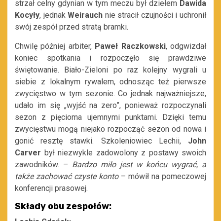
strzał celny gdynian w tym meczu był dziełem
Dawida
Kocyły
, jednak
Weirauch
nie stracił czujności i uchronił
swój zespół przed stratą bramki.
Chwilę później arbiter,
Paweł Raczkowski
, odgwizdał
koniec spotkania i rozpoczęło się prawdziwe
świętowanie. Biało-Zieloni po raz kolejny wygrali u
siebie z lokalnym rywalem, odnosząc też pierwsze
zwycięstwo w tym sezonie. Co jednak najważniejsze,
udało im się „wyjść na zero”, ponieważ rozpoczynali
sezon z pięcioma ujemnymi punktami. Dzięki temu
zwycięstwu mogą niejako rozpocząć sezon od nowa i
gonić resztę stawki. Szkoleniowiec Lechii,
John
Carver
był niezwykle zadowolony z postawy swoich
zawodników. –
Bardzo miło jest w końcu wygrać, a
także zachować czyste konto
– mówił na pomeczowej
konferencji prasowej.
Składy obu zespołów: