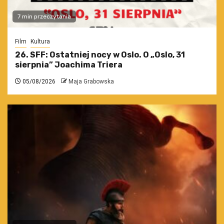
7 min przeczytania
Film
Kultura
26. SFF: Ostatniej nocy w Oslo. O „Oslo, 31
sierpnia” Joachima Triera
05/08/2026
Maja Grabowska