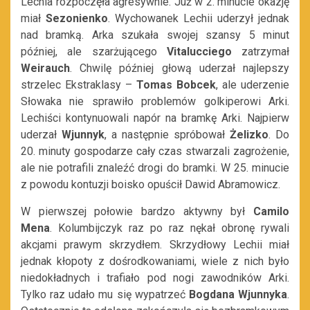
Lechia rozpoczęła agresywnie. Już w 2. minucie okazję
miał
Sezonienko
. Wychowanek Lechii uderzył jednak
nad bramką. Arka szukała swojej szansy 5 minut
później, ale szarżującego
Vitalucciego
zatrzymał
Weirauch
. Chwilę później głową uderzał najlepszy
strzelec Ekstraklasy –
Tomas Bobcek
, ale uderzenie
Słowaka nie sprawiło problemów golkiperowi Arki.
Lechiści kontynuowali napór na bramkę Arki. Najpierw
uderzał
Wjunnyk
, a następnie spróbował
Żelizko
. Do
20. minuty gospodarze cały czas stwarzali zagrożenie,
ale nie potrafili znaleźć drogi do bramki. W 25. minucie
z powodu kontuzji boisko opuścił Dawid Abramowicz.
W pierwszej połowie bardzo aktywny był
Camilo
Mena
. Kolumbijczyk raz po raz nękał obronę rywali
akcjami prawym skrzydłem. Skrzydłowy Lechii miał
jednak kłopoty z dośrodkowaniami, wiele z nich było
niedokładnych i trafiało pod nogi zawodników Arki.
Tylko raz udało mu się wypatrzeć
Bogdana Wjunnyka
.