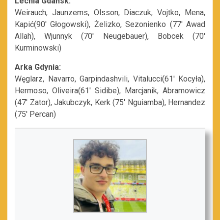
Lechia Gdańsk:
Weirauch, Jaunzems, Olsson, Diaczuk, Vojtko, Mena,
Kapić(90′ Głogowski), Żelizko, Sezonienko (77′ Awad
Allah), Wjunnyk (70′ Neugebauer), Bobcek (70′
Kurminowski)
Arka Gdynia:
Węglarz, Navarro, Garpindashvili, Vitalucci(61′ Kocyła),
Hermoso, Oliveira(61′ Sidibe), Marcjanik, Abramowicz
(47′ Zator), Jakubczyk, Kerk (75′ Nguiamba), Hernandez
(75′ Percan)