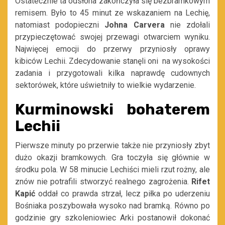
Ostatecznie ta odsłona zakończyła się bezbramkowym
remisem. Było to 45 minut ze wskazaniem na Lechię,
natomiast podopieczni
Johna Carvera
nie zdołali
przypieczętować swojej przewagi otwarciem wyniku.
Najwięcej emocji do przerwy przyniosły oprawy
kibiców Lechii. Zdecydowanie stanęli oni na wysokości
zadania i przygotowali kilka naprawdę cudownych
sektorówek, które uświetniły to wielkie wydarzenie.
Kurminowski bohaterem
Lechii
Pierwsze minuty po przerwie także nie przyniosły zbyt
dużo okazji bramkowych. Gra toczyła się głównie w
środku pola. W 58 minucie Lechiści mieli rzut rożny, ale
znów nie potrafili stworzyć realnego zagrożenia.
Rifet
Kapić
oddał co prawda strzał, lecz piłka po uderzeniu
Bośniaka poszybowała wysoko nad bramką. Równo po
godzinie gry szkoleniowiec Arki postanowił dokonać