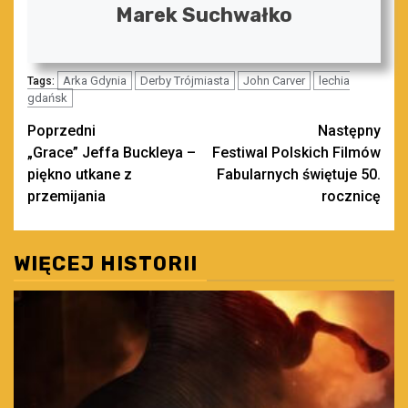
Marek Suchwałko
Arka Gdynia
Derby Trójmiasta
John Carver
lechia
Tags:
gdańsk
Zobacz
Poprzedni
Następny
„Grace” Jeffa Buckleya –
Festiwal Polskich Filmów
wpisy
piękno utkane z
Fabularnych świętuje 50.
przemijania
rocznicę
WIĘCEJ HISTORII