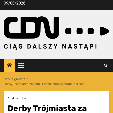
Przejdź
09/08/2026
do
treści
Menu
główne
Strona główna
Derby Trójmiasta za nami. Lechia znów pokonała Arkę!
Artykuły
Sport
Derby Trójmiasta za