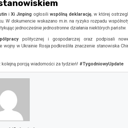
 stanowiskiem
tin
i
Xi
Jinping
ogłosili
wspólną deklarację
, w której ostrzegl
ku. W dokumencie wskazano m.in. na ryzyko rozpadu wspólnot
rytykując jednocześnie jednostronne działania niektórych państw.
półpracy
politycznej i gospodarczej oraz podpisali now
e wojny w Ukrainie Rosja podkreśliła znaczenie stanowiska Chi
kolejną porcją wiadomości za tydzień!
#TygodniowyUpdate