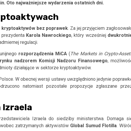
hin. Oto najważniejsze wydarzenia ostatnich dni.
ryptoaktywach
u kryptoaktywów bez poprawek
. Za jej przyjęciem zagłosował
o prezydenta
Karola
Nawrockiego
, który wcześniej
dwukrotni
dmiernej regulacji.
unijnego
rozporządzenia MiCA
(
The Markets in Crypto-Asset
 rynku nadzorem Komisji Nadzoru Finansowego
, możliwoś
mioty działające w sektorze kryptoaktywów.
olsce. W obecnej wersji ustawy uwzględniono jedynie poprawk
drzucono natomiast pozostałe propozycje zgłaszane prze
 Izraela
rzedstawiciela Izraela do siedziby ministerstwa. Domaga si
z wobec zatrzymanych aktywistów
Global
Sumud
Flotilla
. Wśró