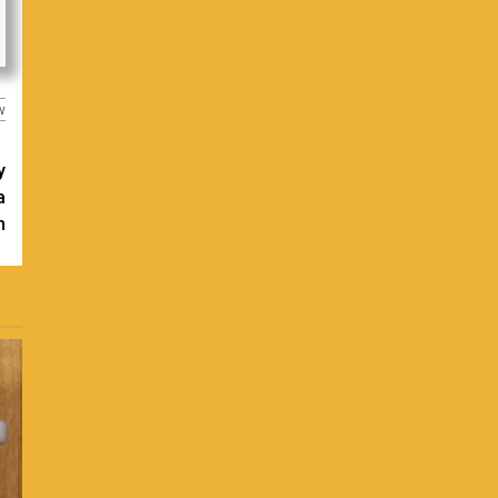
w
y
a
m