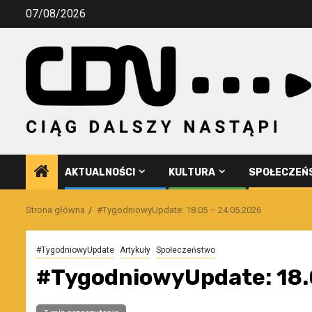
Przejdź
07/08/2026
do
treści
AKTUALNOŚCI
KULTURA
SPOŁECZEŃ
Strona główna
#TygodniowyUpdate: 18.05 – 24.05.2026
#TygodniowyUpdate
Artykuły
Społeczeństwo
#TygodniowyUpdate: 18.