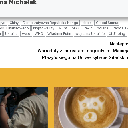
na Michałek
gyo
Chiny
Demokratyczna Republika Konga
ebola
Global Sumud
oru Finansowego
kryptowaluty
MiCA
MSZ
Pekin
polska
Radosła
a
Ukraina
weto
WHO
Władimir Putin
wojna na Ukrainie
Xi Jinping
Następn
Warsztaty z laureatami nagrody im. Maciej
Płażyńskiego na Uniwersytecie Gdański