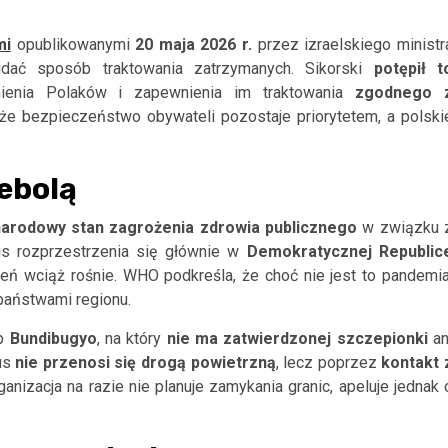
mi
opublikowanymi
20 maja 2026 r.
przez izraelskiego ministr
idać sposób traktowania zatrzymanych. Sikorski
potępił t
ienia Polaków i zapewnienia im traktowania
zgodnego 
, że bezpieczeństwo obywateli pozostaje priorytetem, a polski
ebolą
arodowy stan zagrożenia zdrowia publicznego
w związku 
us rozprzestrzenia się głównie w
Demokratycznej Republic
ażeń wciąż rośnie. WHO podkreśla, że choć nie jest to pandemia
aństwami regionu.
ep
Bundibugyo
, na który
nie ma zatwierdzonej szczepionki
an
rus
nie przenosi się drogą powietrzną
, lecz poprzez
kontakt
ganizacja na razie nie planuje zamykania granic, apeluje jednak 