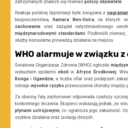
zatrzymanych znaleźli się również
polscy
obywatele
.
Reakcja polskiej dyplomacji była związana z
nagrania
bezpieczeństwa,
Itamara Ben-Gvira
, na których w
zachowanie
oraz zażądał natychmiastowego uwoln
międzynarodowymi standardami
. Podkreślił również
służby konsularne prowadzą działania na miejscu.
WHO alarmuje w związku z 
Światowa Organizacja Zdrowia (WHO) ogłosiła
międzyn
wybuchem epidemii
eboli
w
Afryce
Środkowej
. Wir
Konga
i
Ugandzie
, a liczba ofiar oraz podejrzeń zak
istnieje
wysokie
ryzyko
przenoszenia choroby między p
Za obecną falę zachorowań odpowiada rzadszy szcz
konkretnego leczenia. Eksperci wskazują jednak, że wi
płynami ustrojowymi
, co ogranicza jego zakaźność. Or
szybkie działania oraz izolację chorych.