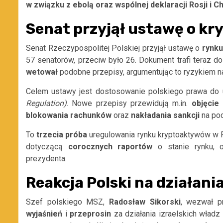
w związku z ebolą oraz wspólnej deklaracji Rosji i C
Senat przyjął ustawę o k
Senat Rzeczypospolitej Polskiej przyjął ustawę o
rynk
57 senatorów, przeciw było 26. Dokument trafi teraz d
wetował
podobne przepisy, argumentując to ryzykiem na
Celem ustawy jest dostosowanie polskiego prawa do 
Regulation)
. Nowe przepisy przewidują m.in.
objęcie
blokowania rachunków
oraz
nakładania
sankcji
na pod
To
trzecia próba
uregulowania rynku kryptoaktywów w P
dotyczącą
corocznych
raportów
o stanie rynku, o
prezydenta.
Reakcja Polski na działania
Szef polskiego MSZ,
Radosław Sikorski
, wezwał p
wyjaśnień
i
przeprosin
za działania izraelskich wład