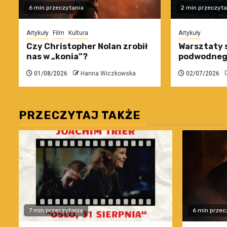
6 min przeczytania
2 min przeczyta
Artykuły
Film
Kultura
Artykuły
Czy Christopher Nolan zrobił
Warsztaty 
nas w „konia”?
podwodneg
01/08/2026
Hanna Wiczkowska
02/07/2026
PRZECZYTAJ TAKŻE
7 min przeczytania
6 min przec