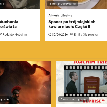
nia
5 min przeczytania
Artykuły
Lifestyle
słuchania
Spacer po trójmiejskich
o świata
kawiarniach: Część 8
Redaktor Gościnny
30/06/2026
Emilia Olszewska
zytania
6 min przeczytania