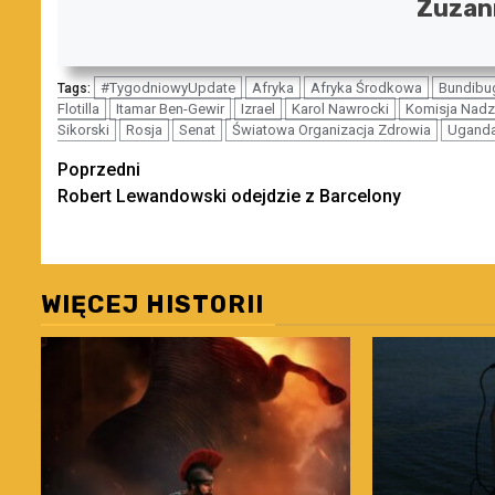
Zuzan
#TygodniowyUpdate
Afryka
Afryka Środkowa
Bundibu
Tags:
Flotilla
Itamar Ben-Gewir
Izrael
Karol Nawrocki
Komisja Nadz
Sikorski
Rosja
Senat
Światowa Organizacja Zdrowia
Ugand
Zobacz
Poprzedni
Robert Lewandowski odejdzie z Barcelony
wpisy
WIĘCEJ HISTORII