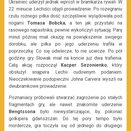
Ukrainiec uderzył jednak wprost w bramkarza rywali. W
22. minucie Lechiści objęli prowadzenie. Po rozegraniu
rzutu rożnego piłka dość szczęśliwie wylądowała pod
nogami
Tomasa Bobcka
, a ten jak przystało na
rasowego napastnika, pewnie wykończył sytuację. Parę
minut później miał okazję na powiększenie swojego
dorobku, ale piłka po jego uderzeniu trafiła w
poprzeczkę. Co się odwlecze, to nie uciecze. Po pół
godziny gry Słowak miał na koncie już dwa trafienia.
Całą akcję rozpoczął
Kacper Sezonienko
, który
obsłużył snajpera Lechii cudownym podaniem.
Nieoczekiwanie podopieczni Johna Carvera wyszli na
dwubramkowe prowadzenie.
Poznaniacy próbowali stwarzać zagrożenie po stałych
fragmentach gry, ale nawet znakomite uderzenie
Bengtssona
było niewystarczające, by pokonać
golkipera gdańszczan. Do tej pory tempo było
mordercze, gra toczyła się od jednego do drugiego