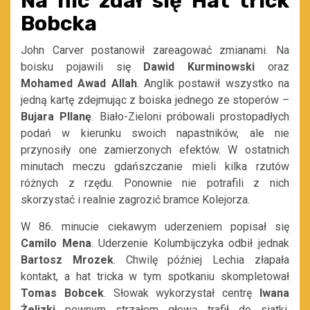
Na nic zdał się Hat trick
Bobcka
John Carver postanowił zareagować zmianami. Na
boisku pojawili się
Dawid Kurminowski
oraz
Mohamed Awad Allah
. Anglik postawił wszystko na
jedną kartę zdejmując z boiska jednego ze stoperów –
Bujara Pllanę
. Biało-Zieloni próbowali prostopadłych
podań w kierunku swoich napastników, ale nie
przynosiły one zamierzonych efektów. W ostatnich
minutach meczu gdańszczanie mieli kilka rzutów
różnych z rzędu. Ponownie nie potrafili z nich
skorzystać i realnie zagrozić bramce Kolejorza.
W 86. minucie ciekawym uderzeniem popisał się
Camilo Mena
. Uderzenie Kolumbijczyka odbił jednak
Bartosz Mrozek
. Chwilę później Lechia złapała
kontakt, a hat tricka w tym spotkaniu skompletował
Tomas Bobcek
. Słowak wykorzystał centrę
Iwana
Żelizki
pewnym strzałem głową trafił do siatki.