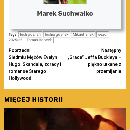
Marek Suchwałko
lech poznań
lechia gdańsk
Mikael Ishak
sezon
Tags:
2025/26
Tomas Bobcek
Zobacz
Poprzedni
Następny
Siedmiu Mężów Evelyn
„Grace” Jeffa Buckleya –
wpisy
Hugo. Skandale, zdrady i
piękno utkane z
romanse Starego
przemijania
Hollywood.
WIĘCEJ HISTORII