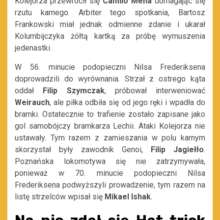
Kolejorza przewrócił się
Camilo Mena
domagając się
rzutu karnego. Arbiter tego spotkania, Bartosz
Frankowski miał jednak odmienne zdanie i ukarał
Kolumbijczyka żółtą kartką za próbę wymuszenia
jedenastki.
W 56. minucie podopieczni Nilsa Frederiksena
doprowadzili do wyrównania. Strzał z ostrego kąta
oddał
Filip Szymczak
, próbował interweniować
Weirauch
, ale piłka odbiła się od jego ręki i wpadła do
bramki. Ostatecznie to trafienie zostało zapisane jako
gol samobójczy bramkarza Lechii. Ataki Kolejorza nie
ustawały. Tym razem z zamieszania w polu karnym
skorzystał były zawodnik Genoi,
Filip Jagiełło
.
Poznańska lokomotywa się nie zatrzymywała,
ponieważ w 70. minucie podopieczni Nilsa
Frederiksena podwyższyli prowadzenie, tym razem na
listę strzelców wpisał się
Mikael Ishak
.