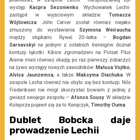
występ
Kacpra Sezonienko
. Wychowanek Lechii
zastąpił w wyjściowym składzie
Tomasza
Wójtowicza
. John Carver został również niejako
zmuszony do wystawienia
Szymona Weiraucha
między słupkami. Rywal 20-latka –
Bogdan
Sarnavskyi
na jednym z ostatnich treningów doznał
kontuzji łąkotki. Kibice zgromadzeni na Polsat Plus
Arenie mieli również okazję po raz pierwszy zobaczyć
na żywo występy nowych zawodników:
Matusa Vojtko
,
Alvisa Jaunzemsa
, a także
Maksyma
Diachuka
. W
zespole Lecha również nie obyło się bez kontuzji. Nils
Frederiksen nie mógł skorzystać bowiem z jednej z
gwiazd swojego zespołu —
Afonso Sousy
. W składzie
Kolejorza pojawił się za to Kenijczyk,
Timothy Ouma
.
Dublet Bobcka daje
prowadzenie Lechii