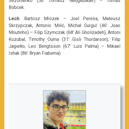
Sezonienko (56′ Tomasz Neugebauer) – Tomas
Bobcek.
Lech
: Bartosz Mrozek – Joel Pereira, Mateusz
Skrzypczak, Antonio Milić, Michał Gurgul (46′ Joao
Moutinho) – Filip Szymczak (68′ Ali Gholizadeh), Antoni
Kozubal, Timothy Ouma (31′ Gisli Thordarson), Filip
Jagiełło, Leo Bengtsson (67′ Luis Palma) – Mikael
Ishak (86′ Bryan Fiabema).