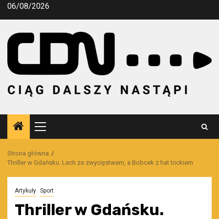
Przejdź
06/08/2026
do
treści
Menu
główne
Strona główna
Thriller w Gdańsku. Lech ze zwycięstwem, a Bobcek z hat trickiem
Artykuły
Sport
Thriller w Gdańsku.