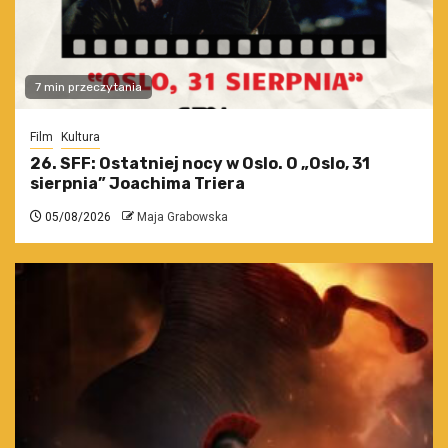
7 min przeczytania
Film
Kultura
26. SFF: Ostatniej nocy w Oslo. O „Oslo, 31
sierpnia” Joachima Triera
05/08/2026
Maja Grabowska