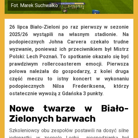
Fot. Marek Suchwałko
26 lipca Biało-Zieloni po raz pierwszy w sezonie
2025/26 wystąpili na własnym stadionie. Na
podopiecznych Johna Carvera czekało trudne
wyzwanie, ponieważ ich przeciwnikiem był Mistrz
Polski: Lech Poznań. To spotkanie okazało się być
prawdziwym rollercoasterem emocji. Pierwsza
połowa należała do gospodarzy, z kolei druga
część meczu to istny koncert w wykonaniu
podopiecznych Nilsa Frederiksena, którzy
ostatecznie wywożą z Gdańska 3 punkty.
Nowe twarze w Biało-
Zielonych barwach
Szkoleniowcy obu zespołów postawili na dosyć silne
jedenastki, w zespole Lechii niespodzianką był