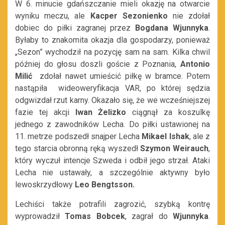
W 6. minucie gdańszczanie mieli okazję na otwarcie
wyniku meczu, ale
Kacper Sezonienko
nie zdołał
dobiec do piłki zagranej przez
Bogdana Wjunnyka
.
Byłaby to znakomita okazja dla gospodarzy, ponieważ
„Sezon” wychodził na pozycję sam na sam. Kilka chwil
później do głosu doszli goście z Poznania,
Antonio
Milić
zdołał nawet umieścić piłkę w bramce. Potem
nastąpiła wideoweryfikacja VAR, po której sędzia
odgwizdał rzut karny. Okazało się, że we wcześniejszej
fazie tej akcji
Iwan Żelizko
ciągnął za koszulkę
jednego z zawodników Lecha. Do piłki ustawionej na
11. metrze podszedł snajper Lecha
Mikael Ishak
, ale z
tego starcia obronną ręką wyszedł
Szymon Weirauch
,
który wyczuł intencje Szweda i odbił jego strzał. Ataki
Lecha nie ustawały, a szczególnie aktywny było
lewoskrzydłowy
Leo Bengtsson.
Lechiści także potrafili zagrozić, szybką kontrę
wyprowadził
Tomas Bobcek
, zagrał do
Wjunnyka
.