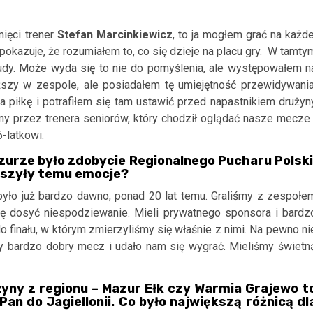
mięci trener
Stefan Marcinkiewicz
, to ja mogłem grać na każde
pokazuje, że rozumiałem to, co się dzieje na placu gry. W tamty
dy. Może wyda się to nie do pomyślenia, ale występowałem n
iższy w zespole, ale posiadałem tę umiejętność przewidywania
piłkę i potrafiłem się tam ustawić przed napastnikiem drużyn
ony przez trenera seniorów, który chodził oglądać nasze mecze 
-latkowi.
rze było zdobycie Regionalnego Pucharu Polski
zyszyły temu emocje?
było już bardzo dawno, ponad 20 lat temu. Graliśmy z zespołe
 się dosyć niespodziewanie. Mieli prywatnego sponsora i bardz
do finału, w którym zmierzyliśmy się właśnie z nimi. Na pewno ni
my bardzo dobry mecz i udało nam się wygrać. Mieliśmy świetn
żyny z regionu – Mazur Ełk czy Warmia Grajewo t
 Pan do Jagiellonii. Co było największą różnicą dl