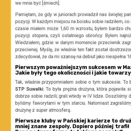
we mnie być [śmiech].
Pamiętam, że gdy w juniorach prowadził nas świętej pa
pozycji. W każdym miejscu na boisku sobie radziłem, co 
czasie miałem może 1,60 m wzrostu, byłem bardzo chu
pozycji stopera, czyli ostatniego obrońcy. Byłem najn
Wiedziałem, gdzie w danym momencie przeciwnik zagra 
przeciwnej. Myślę, że właśnie ten fakt został dostrzeż
zdecydował, że da mi szansę na debiut jako niespełna 16
Pierwszym poważniejszym sukcesem w Mazu
Jakie były tego okoliczności i jakie towar
Tak, właśnie przypomniałem sobie o tym sukcesie. To 
STP Suwałki
. To była prężna drużyna, która pojawiła
dobrze sobie radzili; grali wtedy w IV lidze. Doszliśmy 
byliśmy faworytami w tym starciu. Natomiast zagraliś
drużynę z super atmosferą.
Pierwsze kluby w Pańskiej karierze to dru
mniej znane zespoły. Dopiero później trafił