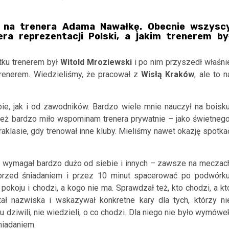
an na trenera Adama Nawałkę. Obecnie wszysc
ra reprezentacji Polski, a jakim trenerem by
ątku trenerem był
Witold Mroziewski
i po nim przyszedł właśni
trenerem. Wiedzieliśmy, że pracował z
Wisłą Kraków
, ale to n
ie, jak i od zawodników. Bardzo wiele mnie nauczył na boisku
eż bardzo miło wspominam trenera prywatnie – jako świetnego
aklasie, gdy trenował inne kluby. Mieliśmy nawet okazję spotka
e wymagał bardzo dużo od siebie i innych – zawsze na meczac
rzed śniadaniem i przez 10 minut spacerować po podwórku
okoju i chodzi, a kogo nie ma. Sprawdzał też, kto chodzi, a kt
ał nazwiska i wskazywał konkretne kary dla tych, którzy ni
ziwili, nie wiedzieli, o co chodzi. Dla niego nie było wymówe
niadaniem.