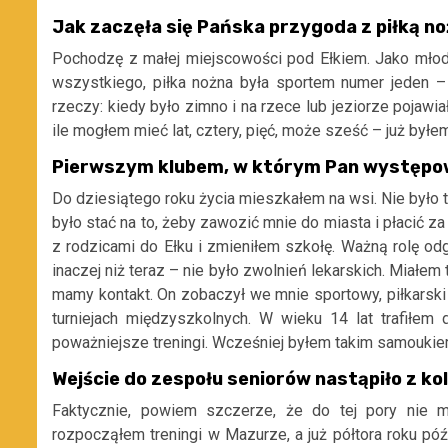
Jak zaczęła się Pańska przygoda z piłką n
Pochodzę z małej miejscowości pod Ełkiem. Jako młod
wszystkiego, piłka nożna była sportem numer jeden – 
rzeczy: kiedy było zimno i na rzece lub jeziorze pojawia
ile mogłem mieć lat, cztery, pięć, może sześć – już byłe
Pierwszym klubem, w którym Pan występował
Do dziesiątego roku życia mieszkałem na wsi. Nie było 
było stać na to, żeby zawozić mnie do miasta i płacić za
z rodzicami do Ełku i zmieniłem szkołę. Ważną rolę o
inaczej niż teraz – nie było zwolnień lekarskich. Miałem 
mamy kontakt. On zobaczył we mnie sportowy, piłkarski p
turniejach międzyszkolnych. W wieku 14 lat trafiłe
poważniejsze treningi. Wcześniej byłem takim samoukie
Wejście do zespołu seniorów nastąpiło z kol
Faktycznie, powiem szczerze, że do tej pory nie m
rozpocząłem treningi w Mazurze, a już półtora roku pó