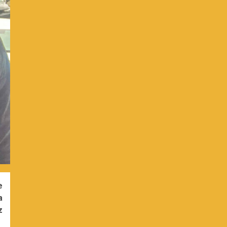
e
a
z