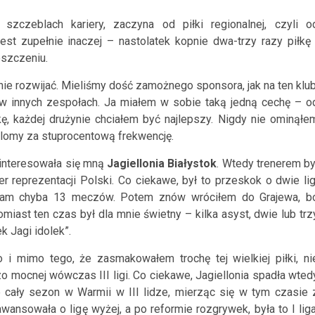
zczeblach kariery, zaczyna od piłki regionalnej, czyli o
st zupełnie inaczej – nastolatek kopnie dwa-trzy razy piłkę 
oszczeniu.
nie rozwijać. Mieliśmy dość zamożnego sponsora, jak na ten klub
 w innych zespołach. Ja miałem w sobie taką jedną cechę – o
kę, każdej drużynie chciałem być najlepszy. Nigdy nie ominąłe
lomy za stuprocentową frekwencję.
ainteresowała się mną
Jagiellonia Białystok
. Wtedy trenerem by
ner reprezentacji Polski. Co ciekawe, był to przeskok o dwie lig
m tam chyba 13 meczów. Potem znów wróciłem do Grajewa, b
miast ten czas był dla mnie świetny – kilka asyst, dwie lub trz
k Jagi idolek”.
 i mimo tego, że zasmakowałem trochę tej wielkiej piłki, ni
mocnej wówczas III ligi. Co ciekawe, Jagiellonia spadła wted
cały sezon w Warmii w III lidze, mierząc się w tym czasie 
ansowała o ligę wyżej, a po reformie rozgrywek, była to I liga