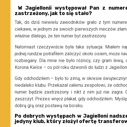
W Jagiellonii występował Pan z numer
zastrzeżony, jak to się stało?
Tak, do dziś niewielu zawodników grało z tym numere
ciekawe, w jednym ze swoich pierwszych meczów złamał r
właśnie dlatego, że ten numer był zastrzeżony.
Natomiast rzeczywiście była taka sytuacja. Miałem n
jednej rundzie potrafiłem zaliczyć około osiem, może na
rozbiegany. Dla mnie nie było różnicy, czy gram lewą,
Korona Kielce – co pół roku dzwonili do ludzi z Jagiellon
Gdy odchodziłem – było to zimą, w okresie świątecznym
niedaleko klubu. Przekazał całemu zespołowi, że odchod
numer będzie zastrzeżony i nikt z nim już nie zagra.
zaszczyt. Prezes wręcz płakał, gdy odchodziłem. Myślę,
dobrą grą oraz postawą na boisku.
Po dobrych występach w Jagielloni nadszed
jedyny klub, który złożył ofertę transfero