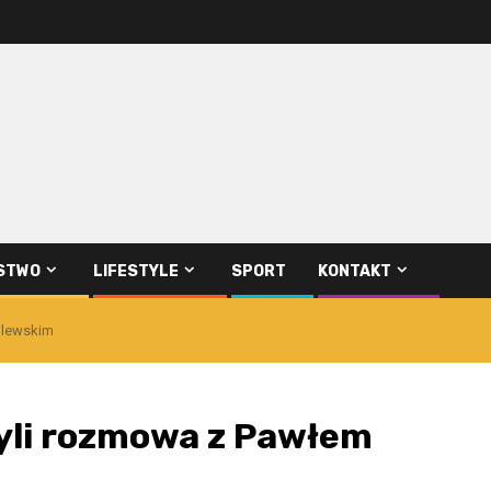
STWO
LIFESTYLE
SPORT
KONTAKT
olewskim
zyli rozmowa z Pawłem