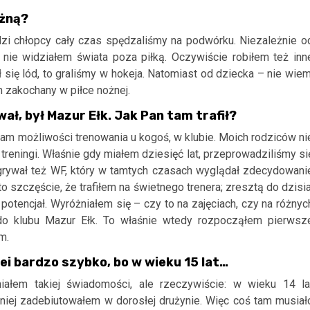
ożną?
zi chłopcy cały czas spędzaliśmy na podwórku. Niezależnie o
nie widziałem świata poza piłką. Oczywiście robiłem też inn
ł się lód, to graliśmy w hokeja. Natomiast od dziecka – nie wiem
m zakochany w piłce nożnej.
, był Mazur Ełk. Jak Pan tam trafił?
tam możliwości trenowania u kogoś, w klubie. Moich rodziców ni
 treningi. Właśnie gdy miałem dziesięć lat, przeprowadziliśmy si
dgrywał też WF, który w tamtych czasach wyglądał zdecydowani
to szczęście, że trafiłem na świetnego trenera; zresztą do dzisia
otencjał. Wyróżniałem się – czy to na zajęciach, czy na różnyc
m do klubu Mazur Ełk. To właśnie wtedy rozpocząłem pierwsz
m.
ei bardzo szybko, bo w wieku 15 lat…
iałem takiej świadomości, ale rzeczywiście: w wieku 14 la
źniej zadebiutowałem w dorosłej drużynie. Więc coś tam musiał