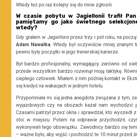
Wtedy też po raz kolejny się do mnie zgłosili.
W czasie pobytu w Jagiellonii trafił P
pamiętamy go jako świetnego selekcjone
wtedy?
Gdy grałem w Jagiellonii przez trzy i pół roku, na pocz
Adam Nawałka
. Wtedy był oczywiście mniej znanym 
pewno były początki w jego trenerskiej karierze.
Był bardzo profesjonalny, wymagający zarówno od sieb
przede wszystkim bardzo rozwinął moją taktykę. Równi
ciepłego człowiek. Miałem z nim później kontakt w Ekstr
się kiedyś na wakacjach w jednym hotelu.
Przypomniała mi się jedna anegdota związana z tym, ż
wyjazdowych czy na obozach kazał nam wychodzić p
Czasami patrzył przez okna i sprawdzał, kto wyszedł z p
stoi w miejscu. Potem na odprawie przychodził, czyt
wykonywali tego obowiązku. Zawodnicy bardzo się temu d
– ważne było, aby wyjść i pochodzić te 10 minut przed ś