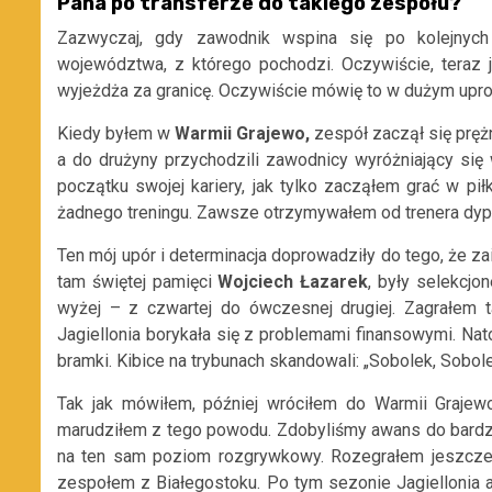
Pana po transferze do takiego zespołu?
Zazwyczaj, gdy zawodnik wspina się po kolejnych s
województwa, z którego pochodzi. Oczywiście, teraz je
wyjeżdża za granicę. Oczywiście mówię to w dużym upr
Kiedy byłem w
Warmii Grajewo,
zespół zaczął się pręż
a do drużyny przychodzili zawodnicy wyróżniający się
początku swojej kariery, jak tylko zacząłem grać w pił
żadnego treningu. Zawsze otrzymywałem od trenera dyp
Ten mój upór i determinacja doprowadziły do tego, że z
tam świętej pamięci
Wojciech Łazarek
, były selekcjo
wyżej – z czwartej do ówczesnej drugiej. Zagrałe
Jagiellonia borykała się z problemami finansowymi. Nato
bramki. Kibice na trybunach skandowali: „Sobolek, Sobole
Tak jak mówiłem, później wróciłem do Warmii Grajewo
marudziłem z tego powodu. Zdobyliśmy awans do bardzo 
na ten sam poziom rozgrywkowy. Rozegrałem jeszcze 
zespołem z Białegostoku. Po tym sezonie Jagiellonia aw