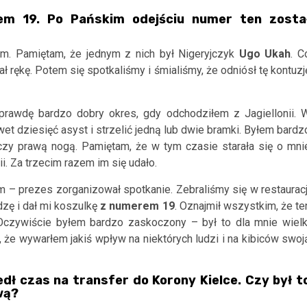
em 19. Po Pańskim odejściu numer ten zosta
m. Pamiętam, że jednym z nich był Nigeryjczyk
Ugo Ukah
. C
ękę. Potem się spotkaliśmy i śmialiśmy, że odniósł tę kontuzj
aprawdę bardzo dobry okres, gdy odchodziłem z Jagiellonii. 
wet dziesięć asyst i strzelić jedną lub dwie bramki. Byłem bardz
 czy prawą nogą. Pamiętam, że w tym czasie starała się o mni
ii. Za trzecim razem im się udało.
 – prezes zorganizował spotkanie. Zebraliśmy się w restauracj
zę i dał mi koszulkę
z numerem 19
. Oznajmił wszystkim, że te
 Oczywiście byłem bardzo zaskoczony – był to dla mnie wielk
 że wywarłem jakiś wpływ na niektórych ludzi i na kibiców swoj
ł czas na transfer do Korony Kielce. Czy był t
wą?