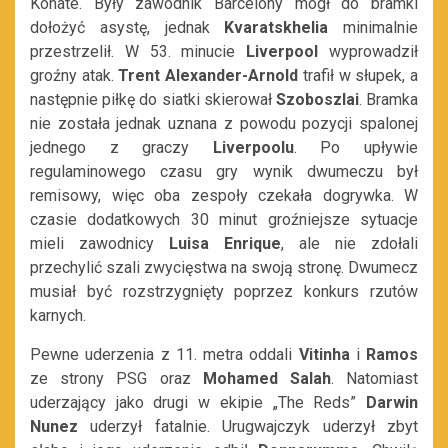
Konate. Były zawodnik Barcelony mógł do bramki
dołożyć asystę, jednak
Kvaratskhelia
minimalnie
przestrzelił. W 53. minucie
Liverpool
wyprowadził
groźny atak.
Trent Alexander-Arnold
trafił w słupek, a
następnie piłkę do siatki skierował
Szoboszlai
. Bramka
nie została jednak uznana z powodu pozycji spalonej
jednego z graczy
Liverpoolu
. Po upływie
regulaminowego czasu gry wynik dwumeczu był
remisowy, więc oba zespoły czekała dogrywka. W
czasie dodatkowych 30 minut groźniejsze sytuacje
mieli zawodnicy
Luisa Enrique
, ale nie zdołali
przechylić szali zwycięstwa na swoją stronę. Dwumecz
musiał być rozstrzygnięty poprzez konkurs rzutów
karnych.
Pewne uderzenia z 11. metra oddali
Vitinha
i
Ramos
ze strony PSG oraz
Mohamed Salah
. Natomiast
uderzający jako drugi w ekipie „The Reds”
Darwin
Nunez
uderzył fatalnie. Urugwajczyk uderzył zbyt