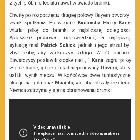
z tych prób nie leciała nawet w światło bramki.
Chwilę po rozpoczęciu drugiej połowy Bayern otworzył
wynik spotkania. Po wrzutce
Kimmicha
Harry Kane
wturlał piłkę do bramki z najbliższej odległości.
Aptekarze próbowali odpowiedzieć, a najlepszą
sytuację miał
Patrick Schick
, jednak i jego strzał był
zbyt słaby, aby zaskoczyć
Urbiga
. W 70. minucie
Bawarczycy postawili kropkę nad „i”.
Kane
zagrał piłkę
w pole karne, gdzie czekał niepilnowany
Davies
, który
ustalił wynik meczu. W końcówce dwie fantastyczne
okazje na gola miał
Musiala
, ale oba strzały młodego
Niemca zatrzymały się na obramowaniu bramki.