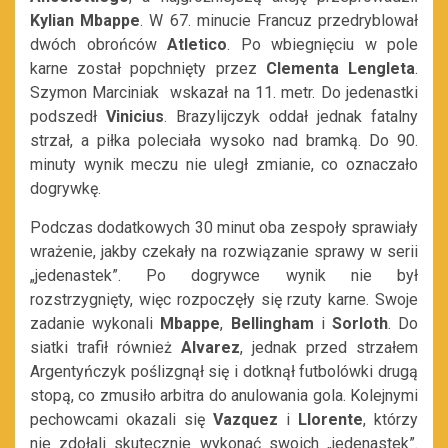
Kylian Mbappe
. W 67. minucie Francuz przedryblował
dwóch obrońców
Atletico
. Po wbiegnięciu w pole
karne został popchnięty przez
Clementa Lengleta
.
Szymon Marciniak wskazał na 11. metr. Do jedenastki
podszedł
Vinicius
. Brazylijczyk oddał jednak fatalny
strzał, a piłka poleciała wysoko nad bramką. Do 90.
minuty wynik meczu nie uległ zmianie, co oznaczało
dogrywkę.
Podczas dodatkowych 30 minut oba zespoły sprawiały
wrażenie, jakby czekały na rozwiązanie sprawy w serii
„jedenastek”. Po dogrywce wynik nie był
rozstrzygnięty, więc rozpoczęły się rzuty karne. Swoje
zadanie wykonali
Mbappe
,
Bellingham
i
Sorloth
. Do
siatki trafił również
Alvarez
, jednak przed strzałem
Argentyńczyk poślizgnął się i dotknął futbolówki drugą
stopą, co zmusiło arbitra do anulowania gola. Kolejnymi
pechowcami okazali się
Vazquez
i
Llorente
, którzy
nie zdołali skutecznie wykonać swoich „jedenastek”.