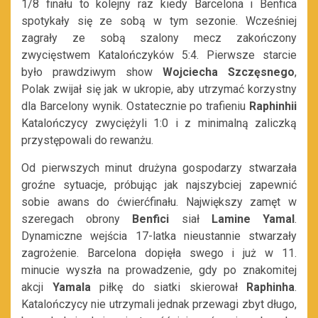
1/8 finału to kolejny raz kiedy Barcelona i Benfica
spotykały się ze sobą w tym sezonie. Wcześniej
zagrały ze sobą szalony mecz zakończony
zwycięstwem Katalończyków 5:4. Pierwsze starcie
było prawdziwym show
Wojciecha Szczęsnego
,
Polak zwijał się jak w ukropie, aby utrzymać korzystny
dla Barcelony wynik. Ostatecznie po trafieniu
Raphinhii
Katalończycy zwyciężyli 1:0 i z minimalną zaliczką
przystępowali do rewanżu.
Od pierwszych minut drużyna gospodarzy stwarzała
groźne sytuacje, próbując jak najszybciej zapewnić
sobie awans do ćwierćfinału. Największy zamęt w
szeregach obrony
Benfici
siał
Lamine
Yamal
.
Dynamiczne wejścia 17-latka nieustannie stwarzały
zagrożenie. Barcelona dopięła swego i już w 11.
minucie wyszła na prowadzenie, gdy po znakomitej
akcji
Yamala
piłkę do siatki skierował
Raphinha
.
Katalończycy nie utrzymali jednak przewagi zbyt długo,