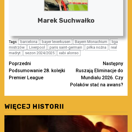
Marek Suchwałko
barcelona
bayer leverkusen
Bayern Monachium
liga
Tags:
mistrzów
Liverpool
paris saint-germain
piłka nożna
real
madryt
sezon 2024/2025
xabi alonso
Zobacz
Poprzedni
Następny
Podsumowanie 28. kolejki
Ruszają Eliminacje do
wpisy
Premier League
Mundialu 2026. Czy
Polaków stać na awans?
WIĘCEJ HISTORII