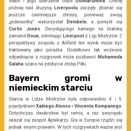
słabo i jego uderzenie odbił
Donnarumma
. Chwilę
później nad drużyną
Liverpoolu
zaczęły zbierać się
jeszcze ciemniejsze chmury, ponieważ swoją
„jedenastkę” wykorzystał
Dembele
, a pomylił się
Curtis Jones
. Decydującego karnego na bramkę
zamienił
Doue
, eliminując
Liverpool
z Ligi Mistrzów. Z
perspektywy zespołu z Anfield ten wynik może być
traktowany jako porażka. Dodatkowo tak wczesne
odpadnięcie z rozgrywek może pozbawić
Mohameda
Salaha
szans na zdobycie złotej Piłki.
Bayern gromi w
niemieckim starciu
Starcia w Lidze Mistrzów były odpowiednio 4. i 5.
pojedynkiem
Xabiego Alonso
i
Vincenta Kompanego
.
Dotychczas dwukrotnie był remis, a raz zwycięski
okazał się zespół Aptekarzy. Gra w Europie rządzi się
jednak innymi prawami. W tych rozgrywkach ważne jest