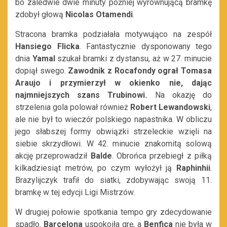
bo zaledwie dwie minuty później wyrównującą bramkę
zdobył głową
Nicolas Otamendi
.
Stracona bramka podziałała motywująco na zespół
Hansiego Flicka
. Fantastycznie dysponowany tego
dnia
Yamal
szukał bramki z dystansu, aż w 27. minucie
dopiął swego.
Zawodnik z Rocafondy ograł Tomasa
Araujo i przymierzył w okienko nie, dając
najmniejszych szans Trubinowi.
Na okazję do
strzelenia gola polował również
Robert Lewandowski
,
ale nie był to wieczór polskiego napastnika. W obliczu
jego słabszej formy obwiązki strzeleckie wzięli na
siebie skrzydłowi. W 42. minucie znakomitą solową
akcję przeprowadził
Balde
. Obrońca przebiegł z piłką
kilkadziesiąt metrów, po czym wyłożył ją
Raphinhii
.
Brazylijczyk trafił do siatki, zdobywając swoją 11.
bramkę w tej edycji Ligi Mistrzów.
W drugiej połowie spotkania tempo gry zdecydowanie
spadło.
Barcelona
uspokoiła grę, a
Benfica
nie była w