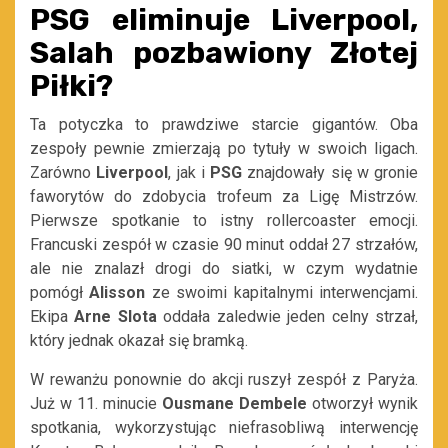
PSG eliminuje Liverpool,
Salah pozbawiony Złotej
Piłki?
Ta potyczka to prawdziwe starcie gigantów. Oba
zespoły pewnie zmierzają po tytuły w swoich ligach.
Zarówno
Liverpool
, jak i
PSG
znajdowały się w gronie
faworytów do zdobycia trofeum za Ligę Mistrzów.
Pierwsze spotkanie to istny rollercoaster emocji.
Francuski zespół w czasie 90 minut oddał 27 strzałów,
ale nie znalazł drogi do siatki, w czym wydatnie
pomógł
Alisson
ze swoimi kapitalnymi interwencjami.
Ekipa
Arne Slota
oddała zaledwie jeden celny strzał,
który jednak okazał się bramką.
W rewanżu ponownie do akcji ruszył zespół z Paryża.
Już w 11. minucie
Ousmane Dembele
otworzył wynik
spotkania, wykorzystując niefrasobliwą interwencję