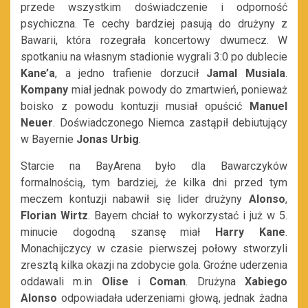
przede wszystkim doświadczenie i odporność
psychiczna. Te cechy bardziej pasują do drużyny z
Bawarii, która rozegrała koncertowy dwumecz. W
spotkaniu na własnym stadionie wygrali 3:0 po dublecie
Kane’a
, a jedno trafienie dorzucił
Jamal
Musiala
.
Kompany
miał jednak powody do zmartwień, ponieważ
boisko z powodu kontuzji musiał opuścić
Manuel
Neuer
. Doświadczonego Niemca zastąpił debiutujący
w Bayernie
Jonas Urbig
.
Starcie na BayArena było dla Bawarczyków
formalnością, tym bardziej, że kilka dni przed tym
meczem kontuzji nabawił się lider drużyny
Alonso
,
Florian Wirtz
. Bayern chciał to wykorzystać i już w 5.
minucie dogodną szansę miał
Harry Kane
.
Monachijczycy w czasie pierwszej połowy stworzyli
zresztą kilka okazji na zdobycie gola. Groźne uderzenia
oddawali m.in
Olise
i
Coman
. Drużyna
Xabiego
Alonso
odpowiadała uderzeniami głową, jednak żadna