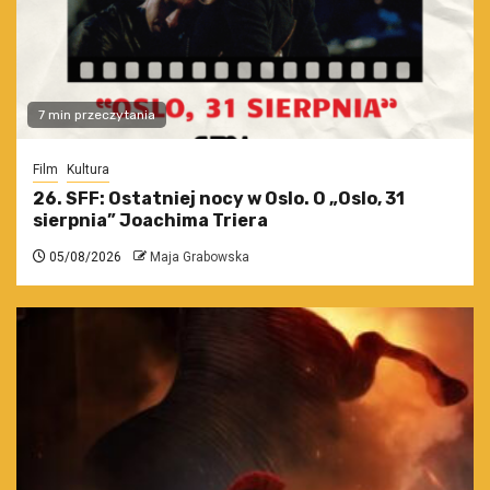
7 min przeczytania
Film
Kultura
26. SFF: Ostatniej nocy w Oslo. O „Oslo, 31
sierpnia” Joachima Triera
05/08/2026
Maja Grabowska