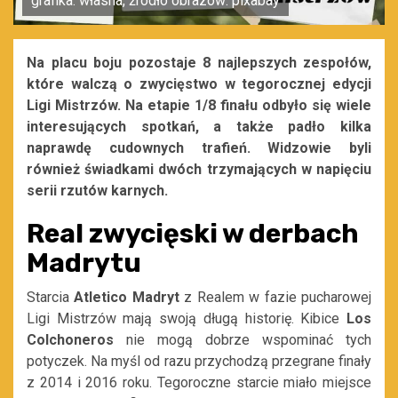
grafika: własna, źródło obrazów: pixabay
Na placu boju pozostaje 8 najlepszych zespołów,
które walczą o zwycięstwo w tegorocznej edycji
Ligi Mistrzów. Na etapie 1/8 finału odbyło się wiele
interesujących spotkań, a także padło kilka
naprawdę cudownych trafień. Widzowie byli
również świadkami dwóch trzymających w napięciu
serii rzutów karnych.
Real zwycięski w derbach
Madrytu
Starcia
Atletico Madryt
z Realem w fazie pucharowej
Ligi Mistrzów mają swoją długą historię. Kibice
Los
Colchoneros
nie mogą dobrze wspominać tych
potyczek. Na myśl od razu przychodzą przegrane finały
z 2014 i 2016 roku. Tegoroczne starcie miało miejsce