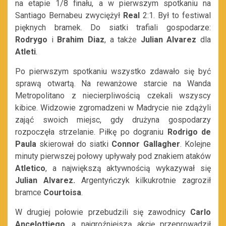
na etapie 1/8 finału, a w pierwszym spotkaniu na
Santiago Bernabeu zwyciężył
Real
2:1. Był to festiwal
pięknych bramek. Do siatki trafiali gospodarze:
Rodrygo
i
Brahim Diaz
, a także
Julian Alvarez
dla
Atleti
.
Po pierwszym spotkaniu wszystko zdawało się być
sprawą otwartą. Na rewanżowe starcie na Wanda
Metropolitano z niecierpliwością czekali wszyscy
kibice. Widzowie zgromadzeni w Madrycie nie zdążyli
zająć swoich miejsc, gdy drużyna gospodarzy
rozpoczęła strzelanie. Piłkę po dograniu
Rodrigo de
Paula
skierował do siatki
Connor Gallagher
. Kolejne
minuty pierwszej połowy upływały pod znakiem ataków
Atletico
, a największą aktywnością wykazywał się
Julian Alvarez.
Argentyńczyk kilkukrotnie zagroził
bramce
Courtoisa
.
W drugiej połowie przebudzili się zawodnicy
Carlo
Ancelottiego
, a najgroźniejszą akcję przeprowadził