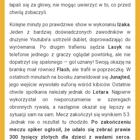
łapali się za głowy, nie mogąc uwierzyć w to, co przed
chwilą zobaczyli.
Kolejne minuty po prawdziwe show w wykonaniu
Izaka
.
Jeden z bardziej doświadczonych zawodników w
drużynie Youtube’a ustrzelił dublet, doprowadzając do
wyrównania. Po drugim trafieniu sędzia
Lasyk
na
telefonie jednego z graczy oglądał powtórkę, ale nie
dopatrzył się spalonego — gol uznany! Swoją okazję na
bramkę miał również
Flash
, ale trafił w poprzeczkę. W
ostatnich minutach na boisku zameldował się
Junajted
,
jego wejście wywołało euforię wśród kibiców. Ostatnie
chwile spotkania należały jednak do
Lotara
. Najpierw
wykorzystał on nieporozumienie w szeregach
obronnych rywala, a następnie okazał się lepszy w
sytuacji sam na sam. Mecz zakończył się wynikiem 5:3.
Jednak nie o rezultat tu chodziło.
Po zakończeniu
meczu spiker ogłosił, że udało się zebrać prawie
300 tysięcy złotych dla dzieci z wadami serca.