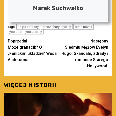
Marek Suchwałko
Ekipa Fantasy
mecz charytatywny
piłka nożna
Tags:
youtube
youtuberzy
Zobacz
Poprzedni
Następny
Może granacik? O
Siedmiu Mężów Evelyn
wpisy
„Fenickim układzie” Wesa
Hugo. Skandale, zdrady i
Andersona
romanse Starego
Hollywood.
WIĘCEJ HISTORII