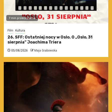
7 min przeczytania
Film
Kultura
26. SFF: Ostatniej nocy w Oslo. O „Oslo, 31
sierpnia” Joachima Triera
05/08/2026
Maja Grabowska