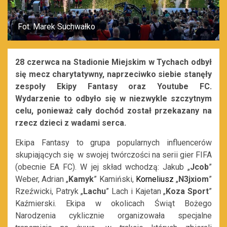
Fot. Marek Suchwałko
28 czerwca na Stadionie Miejskim w Tychach odbył
się mecz charytatywny, naprzeciwko siebie stanęły
zespoły Ekipy Fantasy oraz Youtube FC.
Wydarzenie to odbyło się w niezwykle szczytnym
celu, ponieważ cały dochód został przekazany na
rzecz dzieci z wadami serca.
Ekipa Fantasy to grupa popularnych influencerów
skupiających się w swojej twórczości na serii gier FIFA
(obecnie EA FC). W jej skład wchodzą: Jakub „
Jcob
”
Weber, Adrian „
Kamyk
” Kamiński,
Korneliusz
„
N3jxiom
”
Rzeźwicki, Patryk „
Lachu
” Lach i Kajetan „
Koza Sport
”
Kaźmierski. Ekipa w okolicach Świąt Bożego
Narodzenia cyklicznie organizowała specjalne