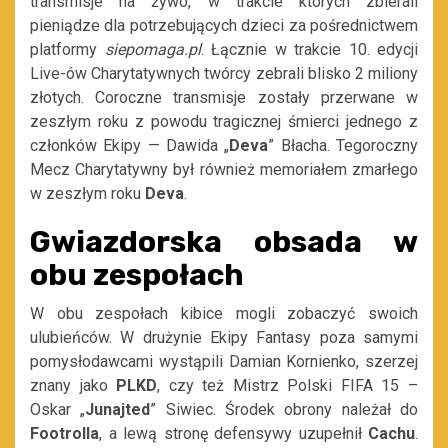
transmisje na żywo, w trakcie których zbierali
pieniądze dla potrzebujących dzieci za pośrednictwem
platformy
siepomaga.pl
. Łącznie w trakcie 10. edycji
Live-ów Charytatywnych twórcy zebrali blisko 2 miliony
złotych. Coroczne transmisje zostały przerwane w
zeszłym roku z powodu tragicznej śmierci jednego z
członków Ekipy — Dawida „
Deva
” Błacha. Tegoroczny
Mecz Charytatywny był również memoriałem zmarłego
w zeszłym roku
Deva
.
Gwiazdorska obsada w
obu zespołach
W obu zespołach kibice mogli zobaczyć swoich
ulubieńców. W drużynie Ekipy Fantasy poza samymi
pomysłodawcami wystąpili Damian Kornienko, szerzej
znany jako
PLKD
, czy też Mistrz Polski FIFA 15 –
Oskar „
Junajted
” Siwiec. Środek obrony należał do
Footrolla
, a lewą stronę defensywy uzupełnił
Cachu
.