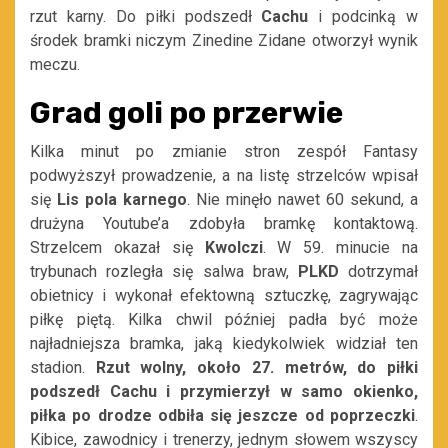
rzut karny. Do piłki podszedł
Cachu
i podcinką w
środek bramki niczym Zinedine Zidane otworzył wynik
meczu.
Grad goli po przerwie
Kilka minut po zmianie stron zespół Fantasy
podwyższył prowadzenie, a na listę strzelców wpisał
się
Lis pola karnego
. Nie minęło nawet 60 sekund, a
drużyna Youtube’a zdobyła bramkę kontaktową.
Strzelcem okazał się
Kwolczi
. W 59. minucie na
trybunach rozległa się salwa braw,
PLKD
dotrzymał
obietnicy i wykonał efektowną sztuczkę, zagrywając
piłkę piętą. Kilka chwil później padła być może
najładniejsza bramka, jaką kiedykolwiek widział ten
stadion.
Rzut wolny, około 27. metrów, do piłki
podszedł Cachu i przymierzył w samo okienko,
piłka po drodze odbiła się jeszcze od poprzeczki
.
Kibice, zawodnicy i trenerzy, jednym słowem wszyscy