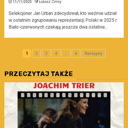
11/11/2025
Łukasz Zimny
Selekcjoner Jan Urban zdecydował, kto weźmie udział
w ostatnim zgrupowaniu reprezentacji Polski w 2025 r.
Biało-czerwonych czekają jeszcze dwa ostatnie...
Stronicowanie
1
2
3
4
…
6
Następny
wpisów
PRZECZYTAJ TAKŻE