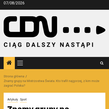
Przejdź
07/08/2026
do
treści
Menu
główne
Strona główna
Znamy grupy na Mistrzostwa Świata. Kto trafił najgorzej, z kim może
zagrać Polska?
Artykuły
Sport