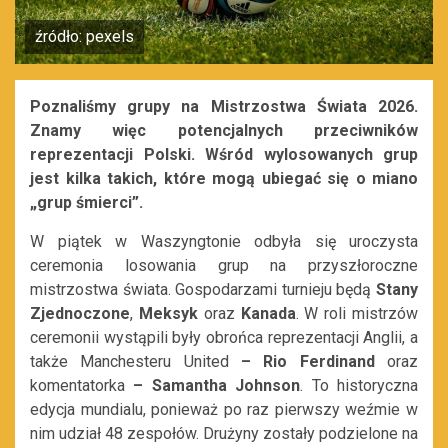
źródło: pexels
Poznaliśmy grupy na Mistrzostwa Świata 2026.
Znamy więc potencjalnych przeciwników
reprezentacji Polski. Wśród wylosowanych grup
jest kilka takich, które mogą ubiegać się o miano
„grup śmierci”.
W piątek w Waszyngtonie odbyła się uroczysta
ceremonia losowania grup na przyszłoroczne
mistrzostwa świata. Gospodarzami turnieju będą
Stany
Zjednoczone
,
Meksyk
oraz
Kanada
. W roli mistrzów
ceremonii wystąpili były obrońca reprezentacji Anglii, a
także Manchesteru United
–
Rio Ferdinand
oraz
komentatorka
–
Samantha Johnson
. To historyczna
edycja mundialu, ponieważ po raz pierwszy weźmie w
nim udział 48 zespołów. Drużyny zostały podzielone na