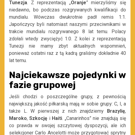
Tunezja
. Z reprezentacją „
Oranje
” mierzyliśmy się
niedawno, bo podczas rozgrywanych kwalifikacji do
mundialu. Wówczas dwukrotnie padł remis 1:1.
Japończycy byli natomiast naszymi przeciwnikami w
trakcie mundialu rozgrywanego 8 lat temu. Polacy
zdołali wtedy zwyciężyć 1:0. Z kolei z reprezentacją
Tunezji nie mamy zbyt aktualnych wspomnień,
ponieważ ostatni raz z tą kadrą graliśmy dokładnie 40
lat temu.
Najciekawsze pojedynki w
fazie grupowej
Jeśli chodzi o poszczególne grupy, z pewnością
największą jakość piłkarską mają w sobie grupy: C, I, a
także L. W pierwszej z nich znajdziemy
Brazylię
,
Maroko
,
Szkocję
i
Haiti
. „Canarinhos” nie znajdują się
co prawda w swojej szczytowej dyspozycji, ale ich
selekcjoner Carlo Ancelotti może przygotować sprytny