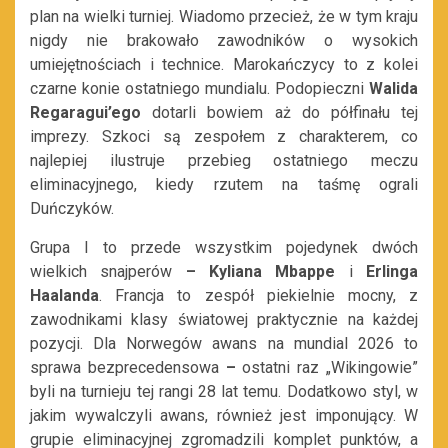
plan na wielki turniej. Wiadomo przecież, że w tym kraju
nigdy nie brakowało zawodników o wysokich
umiejętnościach i technice. Marokańczycy to z kolei
czarne konie ostatniego mundialu. Podopieczni
Walida
Regaragui’ego
dotarli bowiem aż do półfinału tej
imprezy. Szkoci są zespołem z charakterem, co
najlepiej ilustruje przebieg ostatniego meczu
eliminacyjnego, kiedy rzutem na taśmę ograli
Duńczyków.
Grupa I to przede wszystkim pojedynek dwóch
wielkich snajperów
–
Kyliana Mbappe
i
Erlinga
Haalanda
. Francja to zespół piekielnie mocny, z
zawodnikami klasy światowej praktycznie na każdej
pozycji. Dla Norwegów awans na mundial 2026 to
sprawa bezprecedensowa
–
ostatni raz „Wikingowie”
byli na turnieju tej rangi 28 lat temu. Dodatkowo styl, w
jakim wywalczyli awans, również jest imponujący. W
grupie eliminacyjnej zgromadzili komplet punktów, a