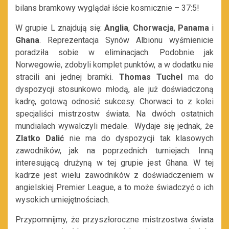
bilans bramkowy wyglądał iście kosmicznie – 37:5!
W grupie L znajdują się:
Anglia
,
Chorwacja
,
Panama
i
Ghana
. Reprezentacja Synów Albionu wyśmienicie
poradziła sobie w eliminacjach. Podobnie jak
Norwegowie, zdobyli komplet punktów, a w dodatku nie
stracili ani jednej bramki.
Thomas Tuchel
ma do
dyspozycji stosunkowo młodą, ale już doświadczoną
kadrę, gotową odnosić sukcesy. Chorwaci to z kolei
specjaliści mistrzostw świata. Na dwóch ostatnich
mundialach wywalczyli medale. Wydaje się jednak, że
Zlatko Dalić
nie ma do dyspozycji tak klasowych
zawodników, jak na poprzednich turniejach. Inną
interesującą drużyną w tej grupie jest Ghana. W tej
kadrze jest wielu zawodników z doświadczeniem w
angielskiej Premier League, a to może świadczyć o ich
wysokich umiejętnościach.
Przypomnijmy, że przyszłoroczne mistrzostwa świata