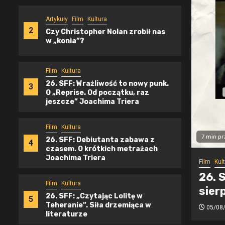
Artykuły
Film
Kultura
2
Czy Christopher Nolan zrobił nas
w „konia”?
Film
Kultura
26. SFF: Wrażliwość to nowy punk.
3
O „Reprise. Od początku, raz
jeszcze” Joachima Triera
Film
Kultura
7 min p
26. SFF: Debiutanta zabawa z
4
czasem. O krótkich metrażach
Joachima Triera
Film
Kul
26. 
Film
Kultura
sier
26. SFF: „Czytając Lolitę w
5
Teheranie”. Siła drzemiąca w
05/08
literaturze