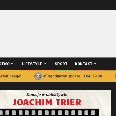
STWO
LIFESTYLE
SPORT
KONTAKT
2
3
ange!
#Tygodniowy Update 13.04–19.04
De