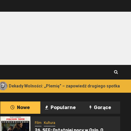
kady Wolności: „Plemię” – zapowiedź drugiego spotkania
Nowe
Popularne
Gorące
Film
Kultura
26. SFF: Ostatniej nocy w Oslo. O