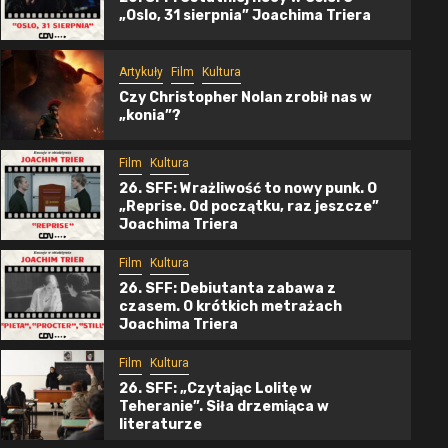
„Oslo, 31 sierpnia” Joachima Triera
Artykuły
Film
Kultura
Czy Christopher Nolan zrobił nas w
„konia”?
Film
Kultura
26. SFF: Wrażliwość to nowy punk. O
„Reprise. Od początku, raz jeszcze”
Joachima Triera
Film
Kultura
6 min przeczytania
26. SFF: Debiutanta zabawa z
czasem. O krótkich metrażach
Artykuły
Film
Kultura
Joachima Triera
Czy Christopher Nolan zrobił nas w
Film
Kultura
„konia”?
26. SFF: „Czytając Lolitę w
Teheranie”. Siła drzemiąca w
01/08/2026
Hanna Wiczkowska
literaturze