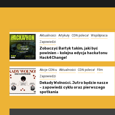
Aktualności
Artykuły
CDN poleca!
Współpraca
Zapowiedzi
Zobaczyć Bałtyk takim, jaki być
powinien – kolejna edycja hackatonu
Hack4Change!
Akcje CDN-u
Aktualności
CDN poleca!
Film
Zapowiedzi
Dekady Wolności. Jutro będzie nasze
– zapowiedź cyklu oraz pierwszego
spotkania