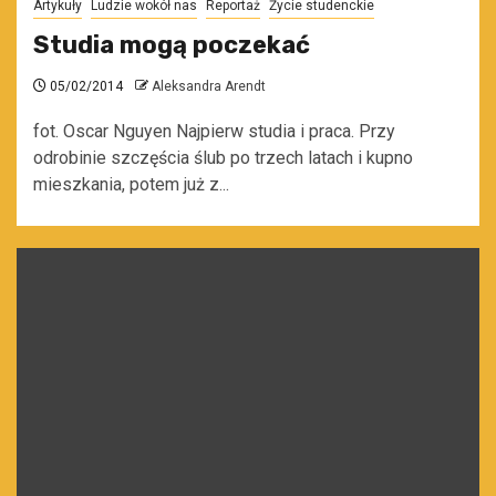
Artykuły
Ludzie wokół nas
Reportaż
Życie studenckie
Studia mogą poczekać
05/02/2014
Aleksandra Arendt
fot. Oscar Nguyen Najpierw studia i praca. Przy
odrobinie szczęścia ślub po trzech latach i kupno
mieszkania, potem już z...