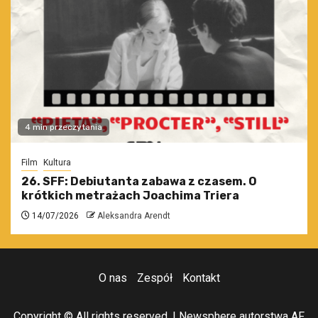
4 min przeczytania
Film
Kultura
26. SFF: Debiutanta zabawa z czasem. O
krótkich metrażach Joachima Triera
14/07/2026
Aleksandra Arendt
O nas
Zespół
Kontakt
Copyright © All rights reserved.
|
Newsphere
autorstwa AF