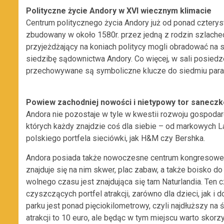
Polityczne życie Andory w XVI wiecznym klimacie
Centrum politycznego życia Andory już od ponad czteryst
zbudowany w około 1580r. przez jedną z rodzin szlachec
przyjeżdżający na koniach politycy mogli obradować na s
siedzibę sądownictwa Andory. Co więcej, w sali posiedze
przechowywane są symboliczne klucze do siedmiu parafi
Powiew zachodniej nowości i nietypowy tor sanecz
Andora nie pozostaje w tyle w kwestii rozwoju gospodar
których każdy znajdzie coś dla siebie – od markowych 
polskiego portfela sieciówki, jak H&M czy Bershka.
Andora posiada także nowoczesne centrum kongresowe.
znajduje się na nim skwer, plac zabaw, a także boisko 
wolnego czasu jest znajdująca się tam Naturlandia. Ten 
czyszczących portfel atrakcji, zarówno dla dzieci, jak
parku jest ponad pięciokilometrowy, czyli najdłuższy na
atrakcji to 10 euro, ale będąc w tym miejscu warto skorzy