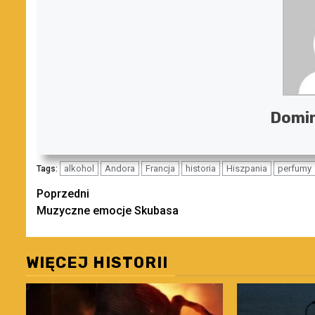
Domin
alkohol
Andora
Francja
historia
Hiszpania
perfumy
Tags:
Zobacz
Poprzedni
Muzyczne emocje Skubasa
wpisy
WIĘCEJ HISTORII