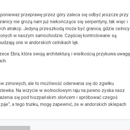
, ponieważ przeprawę przez góry zaleca się odbyć jeszcze przy
ranicy nie grożą nam już niekończące się serpentyny, tak więc i
 atrakcji. Jedyną przeszkodą może być granica, gdzie celnicy
ożonych w naszym samochodzie. Częściej kontrolowane są
udzają one w andorskich celnikach lęk.
ece Ebra, która swoją architekturą i wielkością przykuwa uwagę
ach.
w zimowych, ale to możliwość oderwania się do zgiełku
aństewka. Na wizycie w wolnocłowym raju na pewno zyska nasz
smażenia się pod hiszpańskim słońcem i spróbować czegoś
 pije”, a tego trunku, mogę zapewnić, że w andorskich sklepach