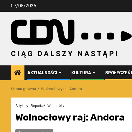
Przejdź
07/08/2026
do
treści
AKTUALNOŚCI
KULTURA
SPOŁECZEŃ
Strona główna
Wolnocłowy raj: Andora
Artykuły
Reportaż
W podróży
Wolnocłowy raj: Andora