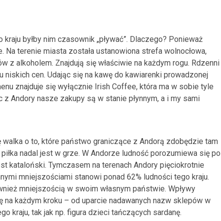
go kraju byłby nim czasownik „pływać”. Dlaczego? Ponieważ
e. Na terenie miasta została ustanowiona strefa wolnocłowa,
ów z alkoholem. Znajdują się właściwie na każdym rogu. Rdzenni
 niskich cen. Udając się na kawę do kawiarenki prowadzonej
u znajduje się wyłącznie Irish Coffee, która ma w sobie tyle
ąc z Andory nasze zakupy są w stanie płynnym, a i my sami
ię walka o to, które państwo graniczące z Andorą zdobędzie tam
piłka nadal jest w grze. W Andorze ludność porozumiewa się po
st kataloński. Tymczasem na terenach Andory pięciokrotnie
innymi mniejszościami stanowi ponad 62% ludności tego kraju.
ównież mniejszością w swoim własnym państwie. Wpływy
a się na każdym kroku – od uparcie nadawanych nazw sklepów w
 kraju, tak jak np. figura dzieci tańczących sardanę.