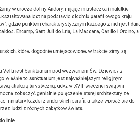
dżamy w urocze doliny Andory, mijając miasteczka i malutkie
y ukształtowana jest na podstawie siedmiu parafii owego kraju.
”, gdzie punktem charakterystycznym każdego z nich jest dan
ldes, Encamp, Sant Juli de Lria, La Massana, Canillo i Ordino, a
iarskich, które, dogodnie umiejscowione, w trakcie zimy są
a Vella jest Sanktuarium pod wezwaniem Św. Dziewicy z
ego właśnie to sanktuarium jest najważniejszym religijnym
awą atrakcją turystyczną, gdyż w XVII-wiecznej świątyni
żna zobaczyć genialnie połączenie starej architektury ze
miniatury każdej z andorskich parafii, a także wpisać się do
 przez ludzi z różnych zakątków świata.
dolinie