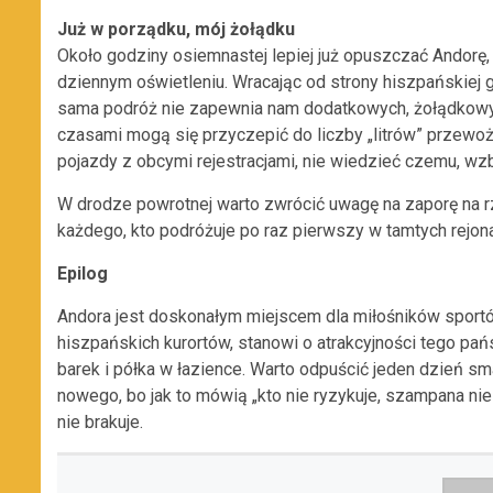
Już w porządku, mój żołądku
Około godziny osiemnastej lepiej już opuszczać Andorę
dziennym oświetleniu. Wracając od strony hiszpańskiej g
sama podróż nie zapewnia nam dodatkowych, żołądkowych
czasami mogą się przyczepić do liczby „litrów” przew
pojazdy z obcymi rejestracjami, nie wiedzieć czemu, wzb
W drodze powrotnej warto zwrócić uwagę na zaporę na rz
każdego, kto podróżuje po raz pierwszy w tamtych rejon
Epilog
Andora jest doskonałym miejscem dla miłośników sportó
hiszpańskich kurortów, stanowi o atrakcyjności tego p
barek i półka w łazience. Warto odpuścić jeden dzień 
nowego, bo jak to mówią „kto nie ryzykuje, szampana nie
nie brakuje.