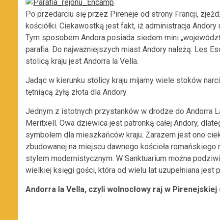
Po przedarciu się przez Pireneje od strony Francji, zjeż
kościółki. Ciekawostką jest fakt, iż administracja Andor
Tym sposobem Andora posiada siedem mini „województw
parafia. Do najważniejszych miast Andory należą: Les Esca
stolicą kraju jest Andorra la Vella.
Jadąc w kierunku stolicy kraju mijamy wiele stoków narc
tętniącą żyłą złota dla Andory.
Jednym z istotnych przystanków w drodze do Andorra L
Meritxell. Owa dziewica jest patronką całej Andory, dlat
symbolem dla mieszkańców kraju. Zarazem jest ono ciek
zbudowanej na miejscu dawnego kościoła romańskiego mo
stylem modernistycznym. W Sanktuarium można podziwiać 
wielkiej księgi gości, która od wielu lat uzupełniana jest
Andorra la Vella, czyli wolnocłowy raj w Pirenejskiej 