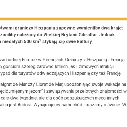
stwami graniczy Hiszpania zapewne wymieniłby dwa kraje:
zuciliby należący do Wielkiej Brytanii Gibraltar. Jednak
2
a niecałych 500 km
stykają się dwie kultury.
hodniej Europie w Pirenejach. Graniczy z Hiszpanią i Francją.
 gościom szereg zarówno letnich, jak i zimowych atrakcji.
ypad dla turystów odwiedzających Hiszpanię czy też Francję.
algrat de Mar czy Lloret de Mar, upodabniając swoje wakacje na
ięcić „mięsnym jeżom” i zawiązywaniu przelotnych znajomości w
całe dwa tygodnie, ale dla osób poszukujących nieco innych
idealna jest Andora. Wynajmujemy samochód i ruszamy o świcie. W