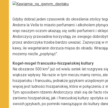
Gdyby dobrać jeden czasownik do określenia stolicy te
Andorra la Vella to miasto perfumami i alkoholem płynąc
więc naszym oczom ukazują się setki perfumerii i sklep
Andorczycy przesadnie korzystają ze swojego dobrobytu
przez andorczyka trzeba bardzo uważać. Zazwyczaj w men
kawy, ile wegetarianin dorzuca mięsa do obiadu. Wracaj
możemy nieźle „popłynąć”.
Kogel-mogel francusko-hiszpańskiej kultury
2
Na obszarze 500 km
już od wielu setek lat rozgrywa s
większe wpływy. Na razie w tym meczu mamy remis, ale 
hiszpańsku i francusku, jednakże językiem urzędowym je
więcej jest ludności hiszpańskiej, która w połączeniu z 
Tym sposobem rdzenni Andorczycy stali się de facto r
zarówno hiszpańskiej, jak i francuskiej kultury spotyk
swoich językach, po pomniki nawiązujące do kultury danego