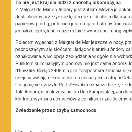
To nie jest kraj dla ludzi z chorobą lokomocyjną
Z Malgrat de Mar do Andory jest 250km. Można je pokonać
Jeśli chcemy przeżyć ucztę dla oczu i ducha, a dla osó
papierową torbą, polecana jest droga od strony francusk
jednakże jej krętość i duże różnice wysokości mogą wp
Polecam wyjechać z Malgrat de Mar jeszcze w nocy, pr
podnoszącym się słońcem. Jadąc w kierunku Andory cał
oznakowana, więc opcja zabłądzenia w ogóle nie wchodz
Punktem kulminacyjnym podróży nie jest sama Andora, le
d’Envalira. Będąc 2408m n.p.m. temperatura zmienia się di
miejscu wahają się od pięciu do minus pięciu stopni Celsj
Osiągnięcie szczytu Port d’Envalira oznacza także, że 
Tak. Andora, nienależąca ani do Unii Europejskiej, ani do
kontrola, wymiana uśmiechów z celnikami i znajdujemy si
Zwiedzanie przez szybę samochodu