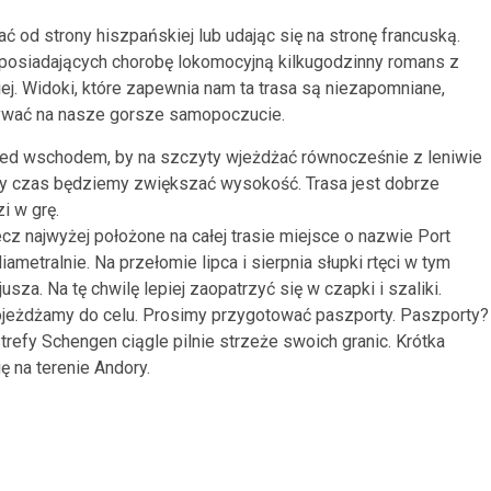
 od strony hiszpańskiej lub udając się na stronę francuską.
b posiadających chorobę lokomocyjną kilkugodzinny romans z
iej. Widoki, które zapewnia nam ta trasa są niezapomniane,
ływać na nasze gorsze samopoczucie.
zed wschodem, by na szczyty wjeżdżać równocześnie z leniwie
y czas będziemy zwiększać wysokość. Trasa jest dobrze
i w grę.
cz najwyżej położone na całej trasie miejsce o nazwie Port
ametralnie. Na przełomie lipca i sierpnia słupki rtęci w tym
usza. Na tę chwilę lepiej zaopatrzyć się w czapki i szaliki.
dojeżdżamy do celu. Prosimy przygotować paszporty. Paszporty?
 strefy Schengen ciągle pilnie strzeże swoich granic. Krótka
ę na terenie Andory.