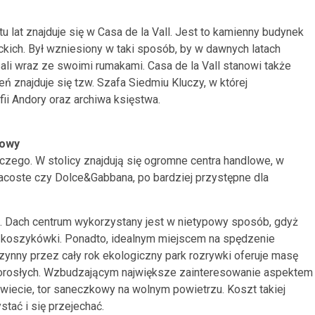
u lat znajduje się w Casa de la Vall. Jest to kamienny budynek
kich. Był wzniesiony w taki sposób, by w dawnych latach
ali wraz ze swoimi rumakami. Casa de la Vall stanowi także
ń znajduje się tzw. Szafa Siedmiu Kluczy, w której
i Andory oraz archiwa księstwa.
kowy
czego. W stolicy znajdują się ogromne centra handlowe, w
Lacoste czy Dolce&Gabbana, po bardziej przystępne dla
 Dach centrum wykorzystany jest w nietypowy sposób, gdyż
do koszykówki. Ponadto, idealnym miejscem na spędzenie
czynny przez cały rok ekologiczny park rozrywki oferuje masę
 i dorosłych. Wzbudzającym największe zainteresowanie aspektem
 świecie, tor saneczkowy na wolnym powietrzu. Koszt takiej
stać i się przejechać.