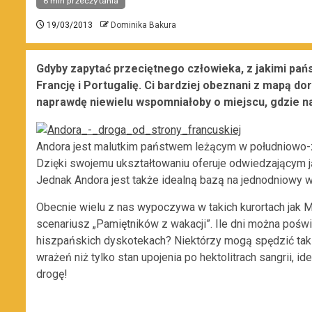
6 min przeczytania
19/03/2013
Dominika Bakura
Gdyby zapytać przeciętnego człowieka, z jakimi pań
Francję i Portugalię. Ci bardziej obeznani z mapą dor
naprawdę niewielu wspomniałoby o miejscu, gdzie n
Andora jest malutkim państwem leżącym w południowo-zac
Dzięki swojemu ukształtowaniu oferuje odwiedzającym ją
Jednak Andora jest także idealną bazą na jednodniowy w
Obecnie wielu z nas wypoczywa w takich kurortach jak M
scenariusz „Pamiętników z wakacji”. Ile dni można pośw
hiszpańskich dyskotekach? Niektórzy mogą spędzić tak 
wrażeń niż tylko stan upojenia po hektolitrach sangrii, 
drogę!