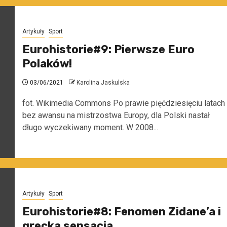
Artykuły
Sport
Eurohistorie#9: Pierwsze Euro
Polaków!
03/06/2021
Karolina Jaskulska
fot. Wikimedia Commons Po prawie pięćdziesięciu latach
bez awansu na mistrzostwa Europy, dla Polski nastał
długo wyczekiwany moment. W 2008...
Artykuły
Sport
Eurohistorie#8: Fenomen Zidane’a i
grecka sensacja