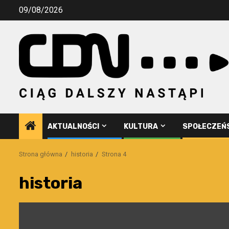
Przejdź
09/08/2026
do
treści
AKTUALNOŚCI
KULTURA
SPOŁECZEŃ
Strona główna
historia
Strona 4
historia