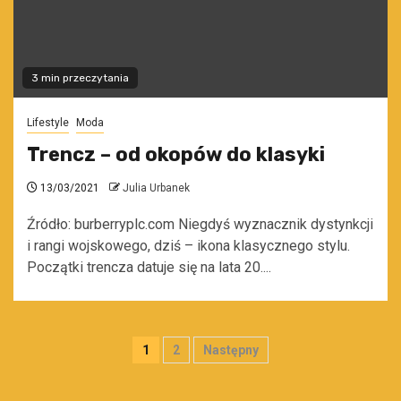
3 min przeczytania
Lifestyle
Moda
Trencz – od okopów do klasyki
13/03/2021
Julia Urbanek
Źródło: burberryplc.com Niegdyś wyznacznik dystynkcji
i rangi wojskowego, dziś – ikona klasycznego stylu.
Początki trencza datuje się na lata 20....
Stronicowanie
1
2
Następny
wpisów