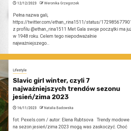
12/12/2023
Weronika Grzegorzek
Pełna nazwa gali,
https://twitter.com/ethan_rina1511/status/1729856779
z profilu @ethan_rina1511 Met Gala swoje początki ma ju
w 1948 roku. Celem tego niepodważalnie
najważniejszego...
Lifestyle
Slavic girl winter, czyli 7
najważniejszych trendów sezonu
jesień/zima 2023
16/11/2023
Natalia Badowska
fot. Pexels.com / autor: Elena Rubtsova Trendy modowe
na sezon jesień/zima 2023 mogą was zaskoczyć. Choć