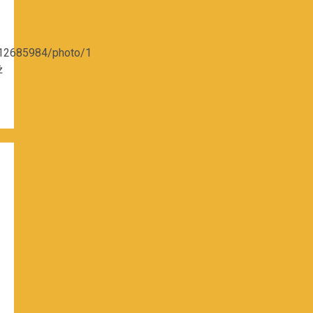
012685984/photo/1
ż