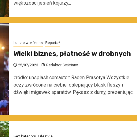
większości jesień kojarzy...
Ludzie wokół nas
Reportaż
Wielki biznes, płatność w drobnych
25/07/2023
Redaktor Gościnny
źródło: unsplash.comautor: Raden Prasetya Wszystkie
oczy zwrócone na ciebie, oślepiający blask fleszy i
dźwięki migawek aparatów. Pękasz z dumy, prezentując...
Bez kategorii
Lifestyle